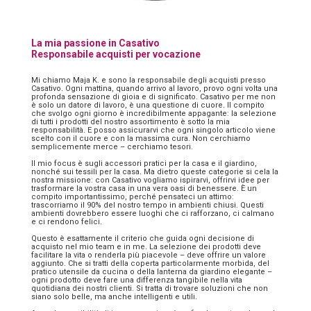
La mia passione in Casativo
Responsabile acquisti per vocazione
Mi chiamo Maja K. e sono la responsabile degli acquisti presso
Casativo. Ogni mattina, quando arrivo al lavoro, provo ogni volta una
profonda sensazione di gioia e di significato. Casativo per me non
è solo un datore di lavoro, è una questione di cuore. Il compito
che svolgo ogni giorno è incredibilmente appagante: la selezione
di tutti i prodotti del nostro assortimento è sotto la mia
responsabilità. E posso assicurarvi che ogni singolo articolo viene
scelto con il cuore e con la massima cura. Non cerchiamo
semplicemente merce – cerchiamo tesori.
Il mio focus è sugli accessori pratici per la casa e il giardino,
nonché sui tessili per la casa. Ma dietro queste categorie si cela la
nostra missione: con Casativo vogliamo ispirarvi, offrirvi idee per
trasformare la vostra casa in una vera oasi di benessere. È un
compito importantissimo, perché pensateci un attimo:
trascorriamo il 90% del nostro tempo in ambienti chiusi. Questi
ambienti dovrebbero essere luoghi che ci rafforzano, ci calmano
e ci rendono felici.
Questo è esattamente il criterio che guida ogni decisione di
acquisto nel mio team e in me. La selezione dei prodotti deve
facilitare la vita o renderla più piacevole – deve offrire un valore
aggiunto. Che si tratti della coperta particolarmente morbida, del
pratico utensile da cucina o della lanterna da giardino elegante –
ogni prodotto deve fare una differenza tangibile nella vita
quotidiana dei nostri clienti. Si tratta di trovare soluzioni che non
siano solo belle, ma anche intelligenti e utili.