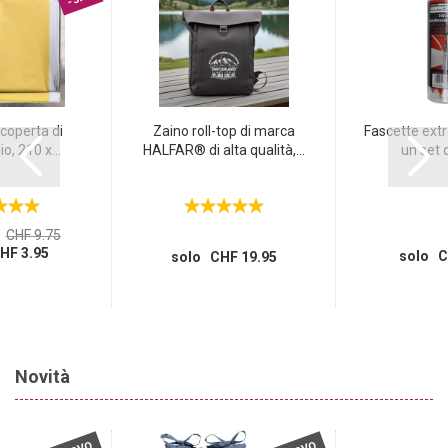
 coperta di
Zaino roll-top di marca
Fascette extra
o, 210 x...
HALFAR® di alta qualità,...
un set d
CHF 9.75
HF 3.95
solo C
solo CHF 19.95
Novità