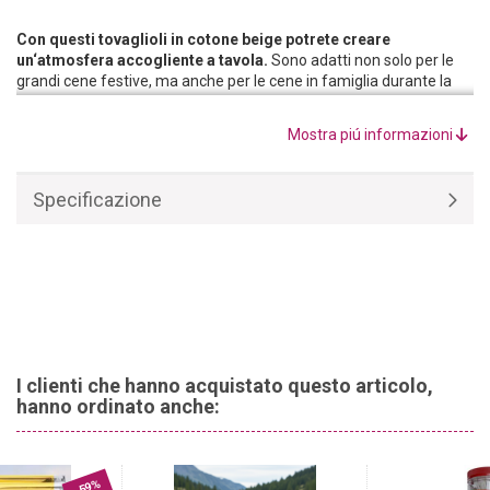
Con questi tovaglioli in cotone beige potrete creare
un‘atmosfera accogliente a tavola.
Sono adatti non solo per le
grandi cene festive, ma anche per le cene in famiglia durante la
settimana. Questi tovaglioli di stoffa sono indispensabili anche per
i picnic.
Mostra piú informazioni
Una varietà di usi:
I tovaglioli di stoffa possono essere utilizzati
anche come copertura nel cestino del pane, nel cestino da picnic o
per avvolgere le posate.
Specificazione
I clienti che hanno acquistato questo articolo,
hanno ordinato anche:
-59%