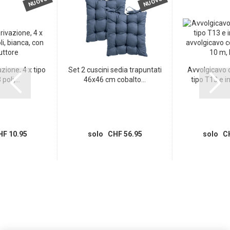
NUOVO
NUOVO
zione, 4 x tipo
Set 2 cuscini sedia trapuntati
Avvolgicavo c
poli,...
46x46 cm cobalto...
tipo T13 e in
F 10.95
solo CHF 56.95
solo CH