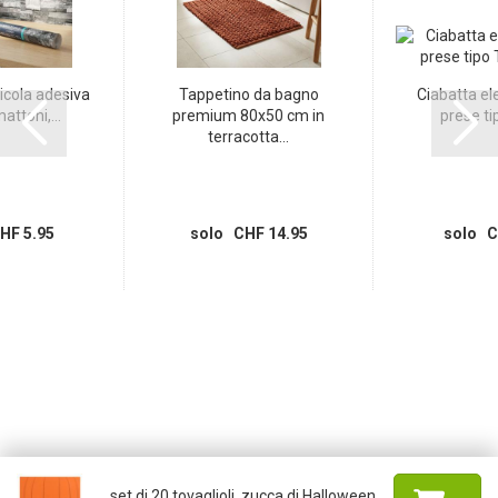
icola adesiva
Tappetino da bagno
Ciabatta ele
attoni,...
premium 80x50 cm in
prese tip
terracotta...
HF 5.95
solo CHF 14.95
solo C
set di 20 tovaglioli, zucca di Halloween,