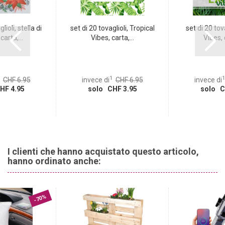
lioli, stella di
set di 20 tovaglioli, Tropical
set di 20 tova
carta,...
Vibes, carta,...
Vibes, c
1
1
CHF 6.95
invece di
CHF 6.95
invece di
HF 4.95
solo CHF 3.95
solo C
I clienti che hanno acquistato questo articolo,
hanno ordinato anche:
-70%