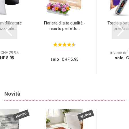
midificatore
Fioriera di alta qualità -
Torcia a bat
izzabile...
inserto perfetto...
prestazio
1
CHF 29.95
invece di
HF 8.95
solo C
solo CHF 5.95
Novità
NUOVO
NUOVO