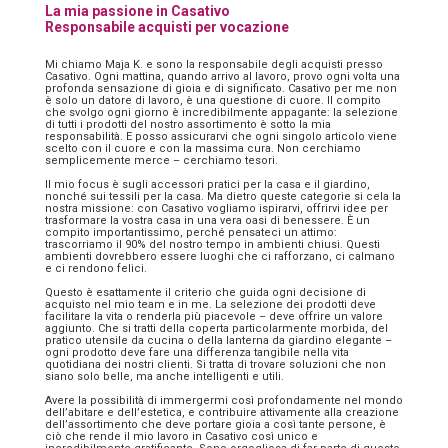
La mia passione in Casativo
Responsabile acquisti per vocazione
Mi chiamo Maja K. e sono la responsabile degli acquisti presso
Casativo. Ogni mattina, quando arrivo al lavoro, provo ogni volta una
profonda sensazione di gioia e di significato. Casativo per me non
è solo un datore di lavoro, è una questione di cuore. Il compito
che svolgo ogni giorno è incredibilmente appagante: la selezione
di tutti i prodotti del nostro assortimento è sotto la mia
responsabilità. E posso assicurarvi che ogni singolo articolo viene
scelto con il cuore e con la massima cura. Non cerchiamo
semplicemente merce – cerchiamo tesori.
Il mio focus è sugli accessori pratici per la casa e il giardino,
nonché sui tessili per la casa. Ma dietro queste categorie si cela la
nostra missione: con Casativo vogliamo ispirarvi, offrirvi idee per
trasformare la vostra casa in una vera oasi di benessere. È un
compito importantissimo, perché pensateci un attimo:
trascorriamo il 90% del nostro tempo in ambienti chiusi. Questi
ambienti dovrebbero essere luoghi che ci rafforzano, ci calmano
e ci rendono felici.
Questo è esattamente il criterio che guida ogni decisione di
acquisto nel mio team e in me. La selezione dei prodotti deve
facilitare la vita o renderla più piacevole – deve offrire un valore
aggiunto. Che si tratti della coperta particolarmente morbida, del
pratico utensile da cucina o della lanterna da giardino elegante –
ogni prodotto deve fare una differenza tangibile nella vita
quotidiana dei nostri clienti. Si tratta di trovare soluzioni che non
siano solo belle, ma anche intelligenti e utili.
Avere la possibilità di immergermi così profondamente nel mondo
dell’abitare e dell’estetica, e contribuire attivamente alla creazione
dell’assortimento che deve portare gioia a così tante persone, è
ciò che rende il mio lavoro in Casativo così unico e