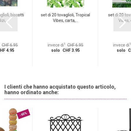
lioli, biscotti
set di 20 tovaglioli, Tropical
set di 20 tova
zi,...
Vibes, carta,...
Vibes, c
1
1
CHF 6.95
invece di
CHF 6.95
invece di
HF 4.95
solo CHF 3.95
solo C
I clienti che hanno acquistato questo articolo,
hanno ordinato anche:
-65%