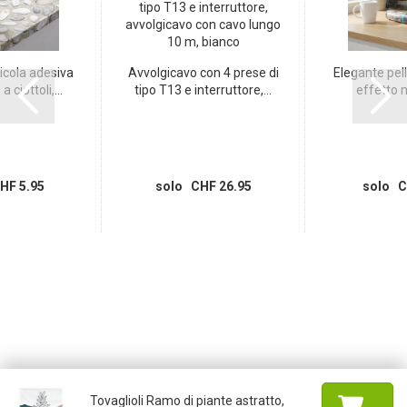
icola adesiva
Avvolgicavo con 4 prese di
Elegante pell
 ciottoli,...
tipo T13 e interruttore,...
effetto m
HF 5.95
solo CHF 26.95
solo C
Tovaglioli Ramo di piante astratto,