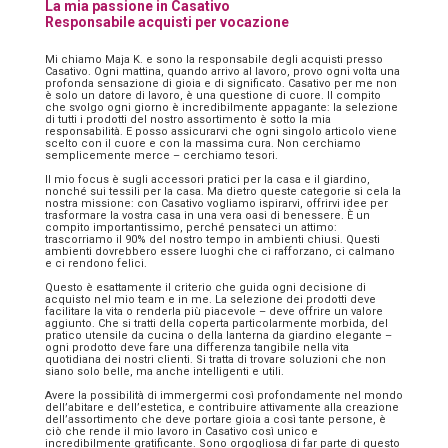
La mia passione in Casativo
Responsabile acquisti per vocazione
Mi chiamo Maja K. e sono la responsabile degli acquisti presso
Casativo. Ogni mattina, quando arrivo al lavoro, provo ogni volta una
profonda sensazione di gioia e di significato. Casativo per me non
è solo un datore di lavoro, è una questione di cuore. Il compito
che svolgo ogni giorno è incredibilmente appagante: la selezione
di tutti i prodotti del nostro assortimento è sotto la mia
responsabilità. E posso assicurarvi che ogni singolo articolo viene
scelto con il cuore e con la massima cura. Non cerchiamo
semplicemente merce – cerchiamo tesori.
Il mio focus è sugli accessori pratici per la casa e il giardino,
nonché sui tessili per la casa. Ma dietro queste categorie si cela la
nostra missione: con Casativo vogliamo ispirarvi, offrirvi idee per
trasformare la vostra casa in una vera oasi di benessere. È un
compito importantissimo, perché pensateci un attimo:
trascorriamo il 90% del nostro tempo in ambienti chiusi. Questi
ambienti dovrebbero essere luoghi che ci rafforzano, ci calmano
e ci rendono felici.
Questo è esattamente il criterio che guida ogni decisione di
acquisto nel mio team e in me. La selezione dei prodotti deve
facilitare la vita o renderla più piacevole – deve offrire un valore
aggiunto. Che si tratti della coperta particolarmente morbida, del
pratico utensile da cucina o della lanterna da giardino elegante –
ogni prodotto deve fare una differenza tangibile nella vita
quotidiana dei nostri clienti. Si tratta di trovare soluzioni che non
siano solo belle, ma anche intelligenti e utili.
Avere la possibilità di immergermi così profondamente nel mondo
dell’abitare e dell’estetica, e contribuire attivamente alla creazione
dell’assortimento che deve portare gioia a così tante persone, è
ciò che rende il mio lavoro in Casativo così unico e
incredibilmente gratificante. Sono orgogliosa di far parte di questo