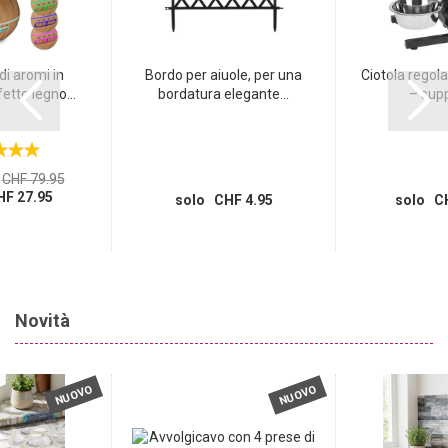
di aromi in
Bordo per aiuole, per una
Ciotola regola
etto legno...
bordatura elegante...
– supp
CHF 79.95
F 27.95
solo CHF 4.95
solo CH
Novità
NUOVO
NUOVO