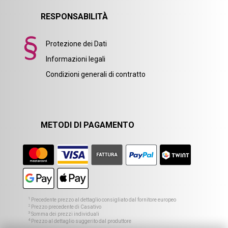
RESPONSABILITÀ
Protezione dei Dati
Informazioni legali
Condizioni generali di contratto
METODI DI PAGAMENTO
1
Precedente prezzo al dettaglio consigliato dal fornitore europeo
2
Prezzo precedente di Casativo
3
Somma dei prezzi individuali
4
Prezzo al dettaglio suggerito dal produttore