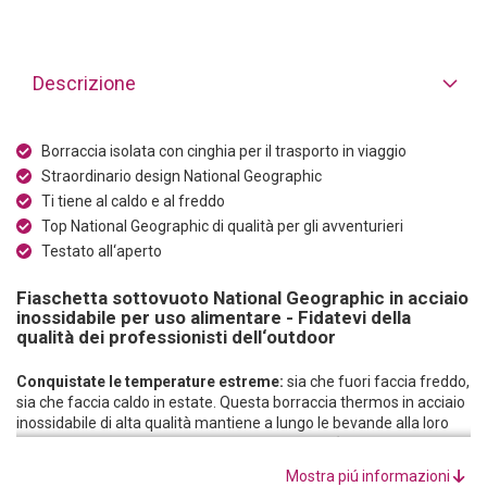
Descrizione
Borraccia isolata con cinghia per il trasporto in viaggio
Straordinario design National Geographic
Ti tiene al caldo e al freddo
Top National Geographic di qualità per gli avventurieri
Testato all‘aperto
Fiaschetta sottovuoto National Geographic in acciaio
inossidabile per uso alimentare - Fidatevi della
qualità dei professionisti dell‘outdoor
Conquistate le temperature estreme:
sia che fuori faccia freddo,
sia che faccia caldo in estate. Questa borraccia thermos in acciaio
inossidabile di alta qualità mantiene a lungo le bevande alla loro
temperatura originale, indipendentemente dall‘ambiente
circostante. Tè e caffè rimangono caldi, mentre l‘acqua o i succhi
Mostra piú informazioni
di frutta restano piacevolmente freschi.