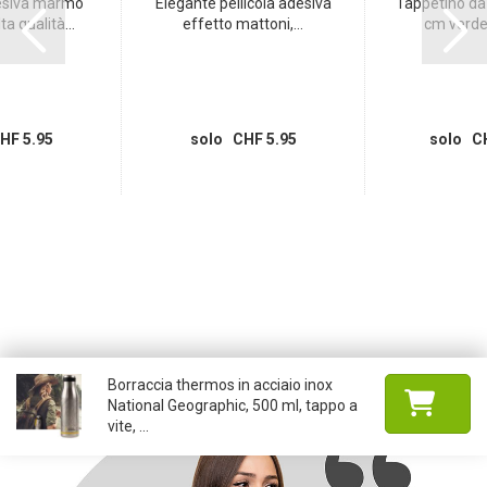
desiva marmo
Elegante pellicola adesiva
Tappetino da
ta qualità...
effetto mattoni,...
cm verde-
HF 5.95
solo CHF 5.95
solo CH
Borraccia thermos in acciaio inox
National Geographic, 500 ml, tappo a
vite, ...