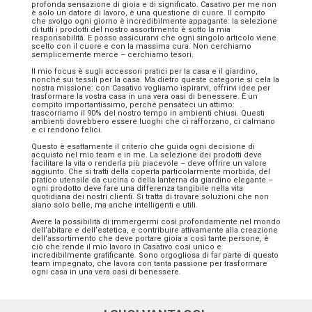
profonda sensazione di gioia e di significato. Casativo per me non
è solo un datore di lavoro, è una questione di cuore. Il compito
che svolgo ogni giorno è incredibilmente appagante: la selezione
di tutti i prodotti del nostro assortimento è sotto la mia
responsabilità. E posso assicurarvi che ogni singolo articolo viene
scelto con il cuore e con la massima cura. Non cerchiamo
semplicemente merce – cerchiamo tesori.
Il mio focus è sugli accessori pratici per la casa e il giardino,
nonché sui tessili per la casa. Ma dietro queste categorie si cela la
nostra missione: con Casativo vogliamo ispirarvi, offrirvi idee per
trasformare la vostra casa in una vera oasi di benessere. È un
compito importantissimo, perché pensateci un attimo:
trascorriamo il 90% del nostro tempo in ambienti chiusi. Questi
ambienti dovrebbero essere luoghi che ci rafforzano, ci calmano
e ci rendono felici.
Questo è esattamente il criterio che guida ogni decisione di
acquisto nel mio team e in me. La selezione dei prodotti deve
facilitare la vita o renderla più piacevole – deve offrire un valore
aggiunto. Che si tratti della coperta particolarmente morbida, del
pratico utensile da cucina o della lanterna da giardino elegante –
ogni prodotto deve fare una differenza tangibile nella vita
quotidiana dei nostri clienti. Si tratta di trovare soluzioni che non
siano solo belle, ma anche intelligenti e utili.
Avere la possibilità di immergermi così profondamente nel mondo
dell’abitare e dell’estetica, e contribuire attivamente alla creazione
dell’assortimento che deve portare gioia a così tante persone, è
ciò che rende il mio lavoro in Casativo così unico e
incredibilmente gratificante. Sono orgogliosa di far parte di questo
team impegnato, che lavora con tanta passione per trasformare
ogni casa in una vera oasi di benessere.