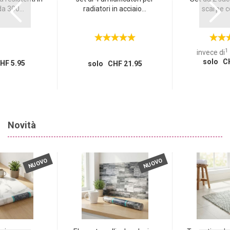
a 300...
radiatori in acciaio...
scarpe co
1
invece di
solo CH
HF 5.95
solo CHF 21.95
Novità
NUOVO
NUOVO