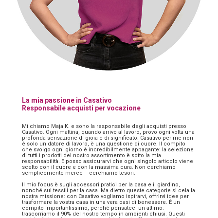
La mia passione in Casativo
Responsabile acquisti per vocazione
Mi chiamo Maja K. e sono la responsabile degli acquisti presso
Casativo. Ogni mattina, quando arrivo al lavoro, provo ogni volta una
profonda sensazione di gioia e di significato. Casativo per me non
è solo un datore di lavoro, è una questione di cuore. Il compito
che svolgo ogni giorno è incredibilmente appagante: la selezione
di tutti i prodotti del nostro assortimento è sotto la mia
responsabilità. E posso assicurarvi che ogni singolo articolo viene
scelto con il cuore e con la massima cura. Non cerchiamo
semplicemente merce – cerchiamo tesori.
Il mio focus è sugli accessori pratici per la casa e il giardino,
nonché sui tessili per la casa. Ma dietro queste categorie si cela la
nostra missione: con Casativo vogliamo ispirarvi, offrirvi idee per
trasformare la vostra casa in una vera oasi di benessere. È un
compito importantissimo, perché pensateci un attimo:
trascorriamo il 90% del nostro tempo in ambienti chiusi. Questi