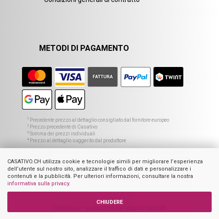
METODI DI PAGAMENTO
1
Precedente prezzo al dettaglio consigliato dal fornitore europeo
2
Prezzo precedente di Casativo
3
Somma dei prezzi individuali
4
Prezzo al dettaglio suggerito dal produttore
Non tutte le immagini del negozio online rappresentano necessariamente il
prodotto offerto. Servono per visualizzare la descrizione anche come esempio o
CASATIVO.CH utilizza cookie e tecnologie simili per migliorare l’esperienza
per poter orientarsi meglio. Questo vale soprattutto per le immagini con diversi
dell’utente sul nostro sito, analizzare il traffico di dati e personalizzare i
prodotti.
contenuti e la pubblicità. Per ulteriori informazioni, consultare la nostra
informativa sulla privacy
.
CHIUDERE
Casativo – powered by Ideoon GmbH
1