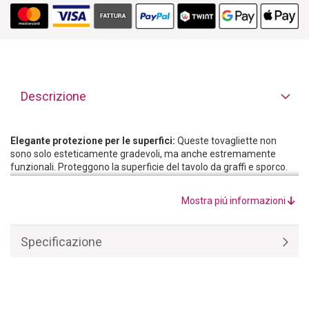
Descrizione
Elegante protezione per le superfici:
Queste tovagliette non
sono solo esteticamente gradevoli, ma anche estremamente
funzionali. Proteggono la superficie del tavolo da graffi e sporco.
Grazie al loro design semplice, queste tovagliette sono perfette
per tutti i tipi di tavoli e conferiscono alla zona pranzo
Mostra piú informazioni
un‘atmosfera calda e invitante. L‘aspetto elegante conferisce alle
tovagliette un tocco di raffinatezza e le rende l‘accessorio ideale
per un‘accogliente riunione a tavola o per le occasioni più speciali.
Specificazione
Nessun problema se qualcosa va storto:
le tovagliette sono
realizzate in polipropilene di alta qualità e sono quindi molto
resistenti. Sono anche facili da pulire e possono essere pulite con
un panno umido per poterle riutilizzare più volte.