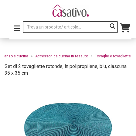
»
»
a pranzo e cucina
Accessori da cucina in tessuto
Tovaglie e tovagliette
Set di 2 tovagliette rotonde, in polipropilene, blu, ciascuna
35 x 35 cm