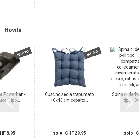
Novità
NUOVO
NUOVO
er Powerbank,
Cuscino sedia trapuntato
Spina di deriv
ko, Tipo...
46x46 cm cobalto...
tipo 13-
HF 8.95
solo CHF 29.95
solo C