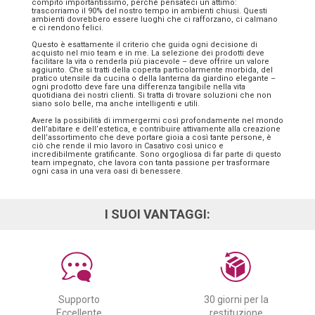
compito importantissimo, perché pensateci un attimo:
trascorriamo il 90% del nostro tempo in ambienti chiusi. Questi
ambienti dovrebbero essere luoghi che ci rafforzano, ci calmano
e ci rendono felici.
Questo è esattamente il criterio che guida ogni decisione di
acquisto nel mio team e in me. La selezione dei prodotti deve
facilitare la vita o renderla più piacevole – deve offrire un valore
aggiunto. Che si tratti della coperta particolarmente morbida, del
pratico utensile da cucina o della lanterna da giardino elegante –
ogni prodotto deve fare una differenza tangibile nella vita
quotidiana dei nostri clienti. Si tratta di trovare soluzioni che non
siano solo belle, ma anche intelligenti e utili.
Avere la possibilità di immergermi così profondamente nel mondo
dell’abitare e dell’estetica, e contribuire attivamente alla creazione
dell’assortimento che deve portare gioia a così tante persone, è
ciò che rende il mio lavoro in Casativo così unico e
incredibilmente gratificante. Sono orgogliosa di far parte di questo
team impegnato, che lavora con tanta passione per trasformare
ogni casa in una vera oasi di benessere.
I SUOI VANTAGGI:
Supporto
30 giorni per la
Eccellente
restituzione