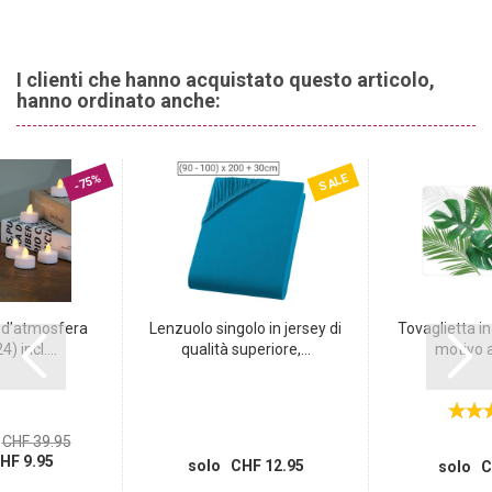
Eleganza in tavola:
aggiungete un tocco di eleganza alla vostra
zona pranzo con queste tovagliette rotonde. Suggerimento di
design per stupire i vostri ospiti: abbinate le tovagliette con
tovaglioli coordinati, fiori artificiali in vasi nei colori argento o oro
I clienti che hanno acquistato questo articolo,
per un look complessivo armonioso.
hanno ordinato anche:
SALE
-75%
 d’atmosfera
Lenzuolo singolo in jersey di
Tovaglietta in
) incl....
qualità superiore,...
motivo a 
CHF 39.95
HF 9.95
solo CHF 12.95
solo C