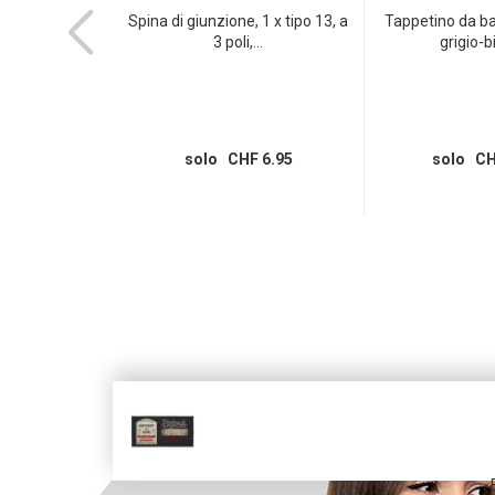
ia trapuntati
Spina di giunzione, 1 x tipo 13, a
Tappetino da b
balto...
3 poli,...
grigio-b
 56.95
solo CHF 6.95
solo CH