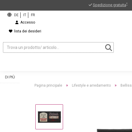
*
Spedizione gratuita
Accesso
lista dei desideri
DI PIÙ
»
»
Pagina principale
Lifestyle e arredamento
Belliss
ord?