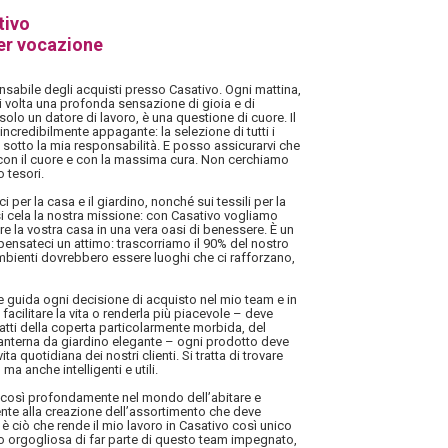
tivo
er vocazione
sabile degli acquisti presso Casativo. Ogni mattina,
i volta una profonda sensazione di gioia e di
solo un datore di lavoro, è una questione di cuore. Il
ncredibilmente appagante: la selezione di tutti i
 sotto la mia responsabilità. E posso assicurarvi che
 con il cuore e con la massima cura. Non cerchiamo
 tesori.
i per la casa e il giardino, nonché sui tessili per la
i cela la nostra missione: con Casativo vogliamo
mare la vostra casa in una vera oasi di benessere. È un
ensateci un attimo: trascorriamo il 90% del nostro
mbienti dovrebbero essere luoghi che ci rafforzano,
he guida ogni decisione di acquisto nel mio team e in
facilitare la vita o renderla più piacevole – deve
tratti della coperta particolarmente morbida, del
 lanterna da giardino elegante – ogni prodotto deve
ita quotidiana dei nostri clienti. Si tratta di trovare
ma anche intelligenti e utili.
i così profondamente nel mondo dell’abitare e
mente alla creazione dell’assortimento che deve
 è ciò che rende il mio lavoro in Casativo così unico
no orgogliosa di far parte di questo team impegnato,