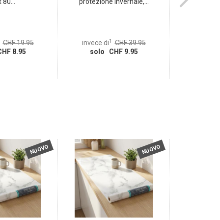
 80...
protezione invernale,...
professiona
1
CHF 19.95
invece di
CHF 39.95
invece di
HF 8.95
solo CHF 9.95
solo 
NUOVO
NUOVO