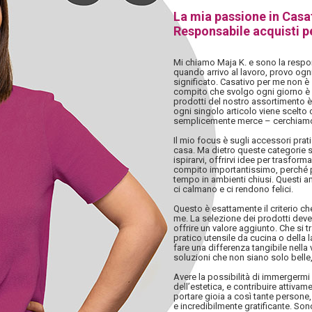
La mia passione in Casa
Responsabile acquisti p
Mi chiamo Maja K. e sono la respon
quando arrivo al lavoro, provo ogn
significato. Casativo per me non è 
compito che svolgo ogni giorno è i
prodotti del nostro assortimento è
ogni singolo articolo viene scelto
semplicemente merce – cerchiamo
Il mio focus è sugli accessori pratic
casa. Ma dietro queste categorie s
ispirarvi, offrirvi idee per trasfor
compito importantissimo, perché p
tempo in ambienti chiusi. Questi a
ci calmano e ci rendono felici.
Questo è esattamente il criterio c
me. La selezione dei prodotti deve 
offrire un valore aggiunto. Che si 
pratico utensile da cucina o della
fare una differenza tangibile nella v
soluzioni che non siano solo belle, 
Avere la possibilità di immergerm
dell’estetica, e contribuire attiva
portare gioia a così tante persone,
e incredibilmente gratificante. So