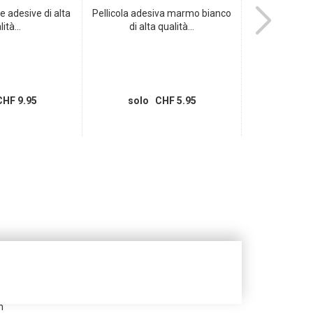
le adesive di alta
Pellicola adesiva marmo bianco
Tappetino d
ità...
di alta qualità...
verde
HF 9.95
solo CHF 5.95
solo 
m