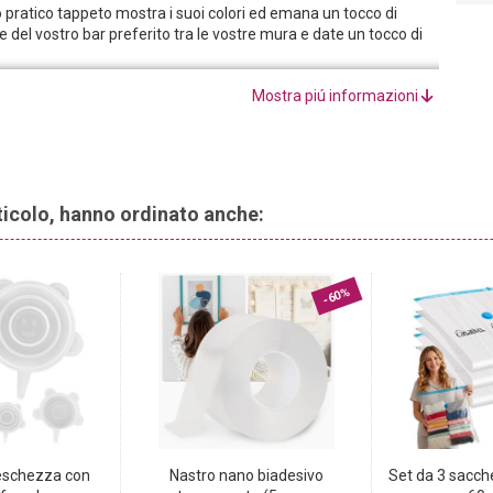
pratico tappeto mostra i suoi colori ed emana un tocco di
 del vostro bar preferito tra le vostre mura e date un tocco di
 alta qualità e al materiale robusto, questo tappeto è adatto
Mostra piú informazioni
apientemente un accento fresco che rende l‘arredamento esterno
zato in diversi modi: può essere collocato in sala da pranzo, in
ell‘aspetto, ma presenta anche altri vantaggi: realizzato in
rticolo, hanno ordinato anche:
-60%
reschezza con
Nastro nano biadesivo
Set da 3 sacche