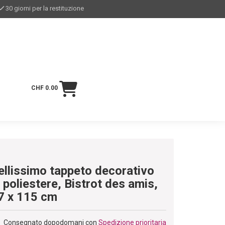
30 giorni per la restituzione
CHF 0.00
ellissimo tappeto decorativo
n poliestere, Bistrot des amis,
7 x 115 cm
Consegnato dopodomani con
Spedizione prioritaria