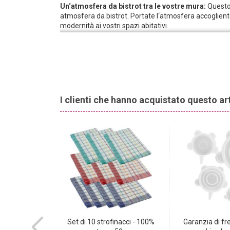
Un‘atmosfera da bistrot tra le vostre mura:
Questo 
atmosfera da bistrot. Portate l‘atmosfera accogliente
modernità ai vostri spazi abitativi.
Utilizzabile anche fuori casa:
grazie alla finitura di
anche all‘uso in aree esterne riparate. Aggiunge s
più accogliente e familiare.
Robusto e versatile:
questo tappeto può essere utiliz
cucina o in corridoio. Il tappeto non è solo elegante n
poliestere di alta qualità, è robusto e molto durevole.
I clienti che hanno acquistato questo a
-71%
TOP
 2-in-1 per
Set di 10 strofinacci - 100%
Garanzia di f