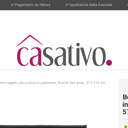
Pagamento su fattura
Spedizione dalla Svizzera
imo tappeto decorativo in poliestere, Bistrot des amis, 57 x 115 cm
B
i
5