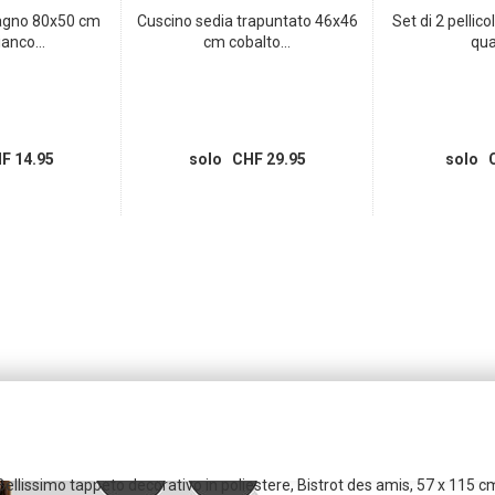
agno 80x50 cm
Cuscino sedia trapuntato 46x46
Set di 2 pellico
ianco...
cm cobalto...
qual
F 14.95
solo CHF 29.95
solo C
Bellissimo tappeto decorativo in poliestere, Bistrot des amis, 57 x 115 c