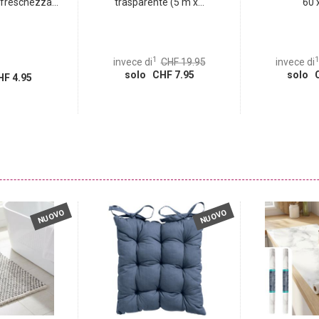
freschezza...
trasparente (5 m x...
60 x
1
1
invece di
CHF 19.95
invece di
solo CHF 7.95
solo C
F 4.95
NUOVO
NUOVO