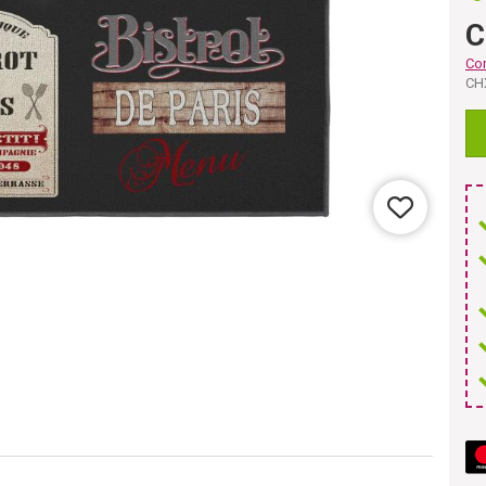
C
Co
CH