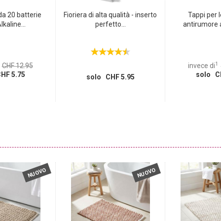
a 20 batterie
Fioriera di alta qualità - inserto
Tappi per 
kaline...
perfetto...
antirumore 
1
CHF 12.95
invece di
HF 5.75
solo C
solo CHF 5.95
NUOVO
NUOVO