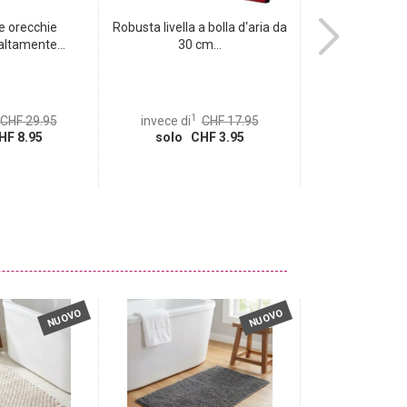
le orecchie
Robusta livella a bolla d‘aria da
Acchiappa inse
altamente...
30 cm...
flusso d’
1
1
CHF 29.95
invece di
CHF 17.95
invece di
HF 8.95
solo CHF 3.95
solo CH
NUOVO
NUOVO