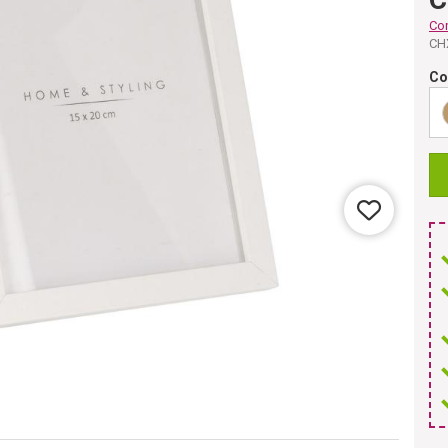
Co
CH
Co