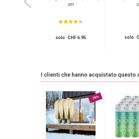
0.1‘‘:...
cm
HF 99.95
solo C
solo CHF 6.95
I clienti che hanno acquistato questo 
-84%
-75%