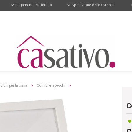
Pagamento su fattura
Spedizione dalla Svizzera
»
»
zioni per la casa
Cornici e specchi
C
C