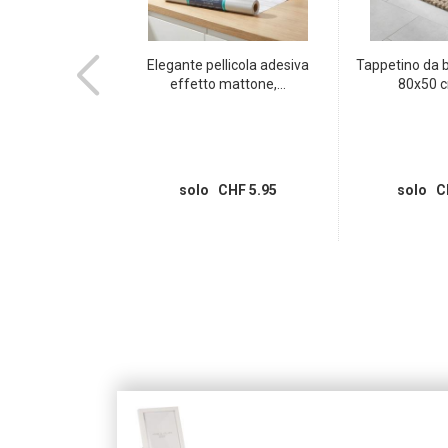
o tipo 11 / spina
Elegante pellicola adesiva
Tappetino da
torno,...
effetto mattone,...
80x50 cm
CHF 7.95
solo CHF 5.95
solo C