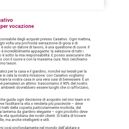
sativo
 per vocazione
ponsabile degli acquisti presso Casativo. Ogni mattina,
gni volta una profonda sensazione di gioia e di
è solo un datore di lavoro, è una questione di cuore. Il
 incredibilmente appagante: la selezione di tutti i
 è sotto la mia responsabilità. E posso assicurarvi che
lto con il cuore e con la massima cura. Non cerchiamo
mo tesori.
tici per la casa e il giardino, nonché sui tessili per la
e si cela la nostra missione: con Casativo vogliamo
formare la vostra casa in una vera oasi di benessere. È un
 pensateci un attimo: trascorriamo il 90% del nostro
i ambienti dovrebbero essere luoghi che ci rafforzano,
 che guida ogni decisione di acquisto nel mio team e in
e facilitare la vita o renderla più piacevole – deve
i tratti della coperta particolarmente morbida, del
la lanterna da giardino elegante – ogni prodotto deve
 vita quotidiana dei nostri clienti. Si tratta di trovare
, ma anche intelligenti e utili.
rmi così profondamente nel mondo dell’abitare e