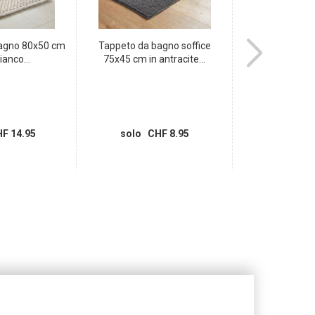
bagno 80x50 cm
Tappeto da bagno soffice
Moderna pellico
ianco...
75x45 cm in antracite...
motivo a ci
F 14.95
solo CHF 8.95
solo CH