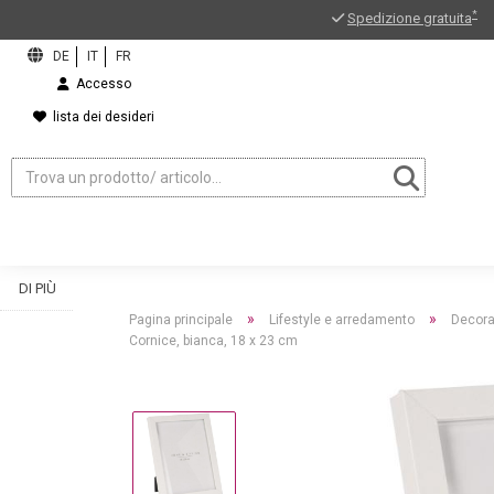
*
Spedizione gratuita
Accesso
lista dei desideri
DI PIÙ
»
»
Pagina principale
Lifestyle e arredamento
Decora
Cornice, bianca, 18 x 23 cm
ord?