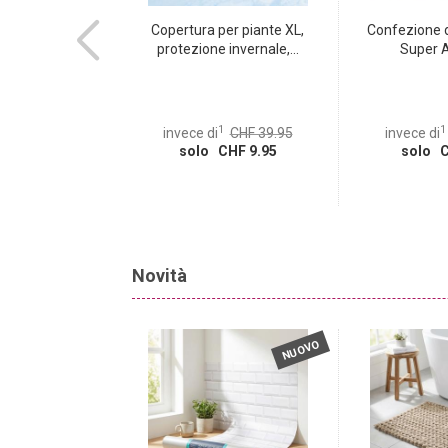
gaglio aggiuntivo
Copertura per piante XL,
Confezione d
da 2)...
protezione invernale,...
Super Al
1
1
1
CHF 18.95
invece di
CHF 39.95
invece di
CHF 2.95
solo CHF 9.95
solo C
Novità
NUOVO
NUOVO