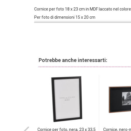
Cornice per foto 18 x 23 cm in MDF laccato nel color
Per foto di dimensioni 15 x 20 cm
Potrebbe anche interessarti:
afica elettronica
Cornice per foto, nera, 23 x 33,5
Cornice, nero-