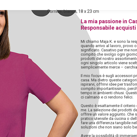
Cornice, bianca, 18 x 23 cm
La mia passione in Ca
Responsabile acquisti
Mi chiamo Maja K. e sono la res
quando arrivo al lavoro, provo o
significato. Casativo per me non 
compito che svolgo ogni giorno è
prodotti del nostro assortimento
ogni singolo articolo viene sce
semplicemente merce – cerchia
Il mio focus è sugli accessori pra
casa. Ma dietro queste categori
ispirarvi, offrirvi idee per tras
compito importantissimo, perché
tempo in ambienti chiusi. Quest
ci calmano e ci rendono felici.
Questo è esattamente il criterio
me. La selezione dei prodotti dev
offrire un valore aggiunto. Che s
pratico utensile da cucina o del
fare una differenza tangibile nella
soluzioni che non siano solo belle
Avere la possibilità di immerge