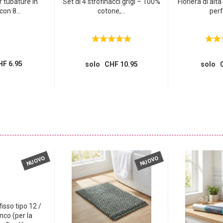
 tubature in
Set di 4 strofinacci grigi – 100%
Fioriera di alta
con 8...
cotone,...
perf
F 6.95
solo CHF 10.95
solo C
NUOVO
NUOVO