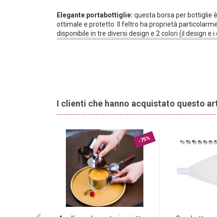
Elegante portabottiglie:
questa borsa per bottiglie è r
ottimale e protetto. Il feltro ha proprietà particolarme
disponibile in tre diversi design e 2 colori (il design e
selezionabili). Grazie alle maniglie di trasporto int
confezione ecologica che fa la sua figura.
Ideale per il commercio:
questa borsa per bottiglie
alcolici. Offrite ai vostri clienti un modo carino, ecolo
Qualche sacchetto in magazzino, niente più preoc
quando cercate di imballare una bottiglia in modo attr
I clienti che hanno acquistato questo a
corpo bulboso e al collo sottile senza creare pieghe e 
magazzino, potrete dire definitivamente addio a que
sacchetto, decoratela e via!
-75%