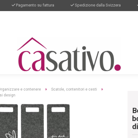
Pagamento su fattura
Spedizione dalla Svizzera
»
»
Organizzare e contenere
Scatole, contenitori e cesti
rsi design
B
b
d