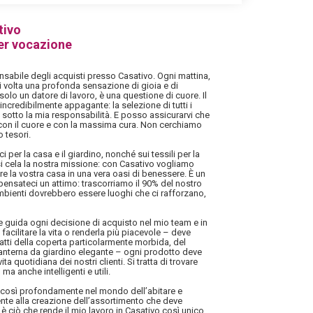
tivo
er vocazione
sabile degli acquisti presso Casativo. Ogni mattina,
i volta una profonda sensazione di gioia e di
solo un datore di lavoro, è una questione di cuore. Il
ncredibilmente appagante: la selezione di tutti i
 sotto la mia responsabilità. E posso assicurarvi che
 con il cuore e con la massima cura. Non cerchiamo
 tesori.
i per la casa e il giardino, nonché sui tessili per la
i cela la nostra missione: con Casativo vogliamo
mare la vostra casa in una vera oasi di benessere. È un
ensateci un attimo: trascorriamo il 90% del nostro
mbienti dovrebbero essere luoghi che ci rafforzano,
he guida ogni decisione di acquisto nel mio team e in
facilitare la vita o renderla più piacevole – deve
tratti della coperta particolarmente morbida, del
 lanterna da giardino elegante – ogni prodotto deve
ita quotidiana dei nostri clienti. Si tratta di trovare
ma anche intelligenti e utili.
i così profondamente nel mondo dell’abitare e
mente alla creazione dell’assortimento che deve
 è ciò che rende il mio lavoro in Casativo così unico