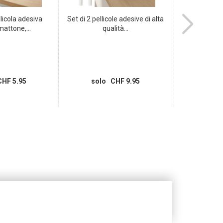
licola adesiva
Set di 2 pellicole adesive di alta
Tappetino d
mattone,...
qualità...
80x50 
HF 5.95
solo CHF 9.95
solo 