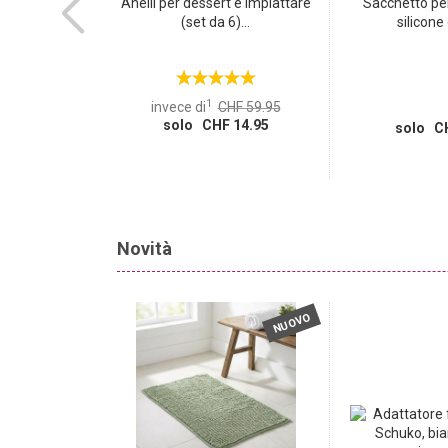
za fili con
Anelli per dessert e impiattare
Sacchetto per
noso,...
(set da 6)...
silicone 
1
invece di
CHF 59.95
solo CHF 14.95
 12.95
solo CH
Novità
NUOVO
NUOVO