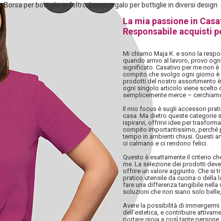
Borsa per bottiglie in feltro, borsa regalo per bottiglie in diversi design
La mia passione in Casa
Responsabile acquisti p
Mi chiamo Maja K. e sono la respon
quando arrivo al lavoro, provo ogn
significato. Casativo per me non è 
compito che svolgo ogni giorno è i
prodotti del nostro assortimento è
ogni singolo articolo viene scelto
semplicemente merce – cerchiamo
Il mio focus è sugli accessori pratic
casa. Ma dietro queste categorie s
ispirarvi, offrirvi idee per trasfor
compito importantissimo, perché p
tempo in ambienti chiusi. Questi a
ci calmano e ci rendono felici.
Questo è esattamente il criterio c
me. La selezione dei prodotti deve 
offrire un valore aggiunto. Che si 
pratico utensile da cucina o della
fare una differenza tangibile nella v
soluzioni che non siano solo belle, 
Avere la possibilità di immergerm
dell’estetica, e contribuire attiva
portare gioia a così tante persone,