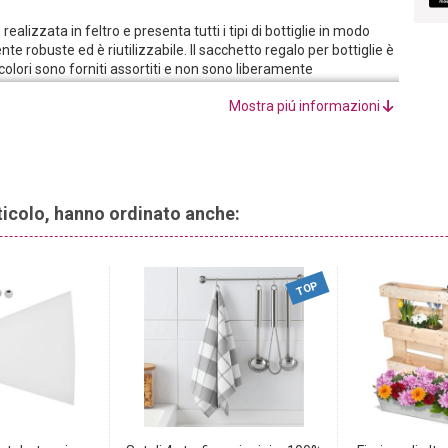
ealizzata in feltro e presenta tutti i tipi di bottiglie in modo
nte robuste ed è riutilizzabile. Il sacchetto regalo per bottiglie è
 i colori sono forniti assortiti e non sono liberamente
egrate, può essere facilmente trasportato e consegnato. Una
Mostra piú informazioni
 è ottima anche come offerta aggiuntiva per il commercio di
gico e pratico di confezionare le loro bottiglie!
cupazioni per l’imballaggio:
fallite spesso miseramente
aente? La carta da regalo è difficile da avvolgere intorno al
rticolo, hanno ordinato anche:
strappi antiestetici. Con alcuni sacchetti regalo per bottiglie in
sto problema. Scegliete una buona goccia, mettetela nel
TOP