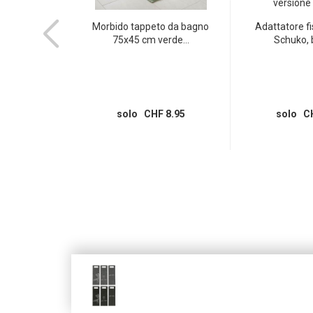
e a 3 poli tipo
Morbido tappeto da bagno
Adattatore fi
a...
75x45 cm verde...
Schuko, b
 7.95
solo CHF 8.95
solo CH