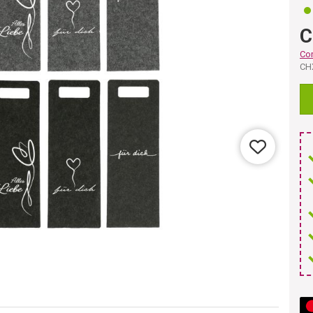
C
Co
CH