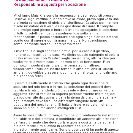
Responsabile acquisti per vocazione
Mi chiamo Maja K. e sono la responsabile degli acquisti presso
Casativo. Ogni mattina, quando arrivo al lavoro, provo ogni volta una
profonda sensazione di gioia e di significato. Casativo per me non
è solo un datore di lavoro, è una questione di cuore. Il compito
che svolgo ogni giorno è incredibilmente appagante: la selezione
di tutti i prodotti del nostro assortimento è sotto la mia
responsabilità. E posso assicurarvi che ogni singolo articolo viene
scelto con il cuore e con la massima cura. Non cerchiamo
semplicemente merce – cerchiamo tesori.
Il mio focus è sugli accessori pratici per la casa e il giardino,
nonché sui tessili per la casa. Ma dietro queste categorie si cela la
nostra missione: con Casativo vogliamo ispirarvi, offrirvi idee per
trasformare la vostra casa in una vera oasi di benessere. È un
compito importantissimo, perché pensateci un attimo:
trascorriamo il 90% del nostro tempo in ambienti chiusi. Questi
ambienti dovrebbero essere luoghi che ci rafforzano, ci calmano
e ci rendono felici.
Questo è esattamente il criterio che guida ogni decisione di
acquisto nel mio team e in me. La selezione dei prodotti deve
facilitare la vita o renderla più piacevole – deve offrire un valore
aggiunto. Che si tratti della coperta particolarmente morbida, del
pratico utensile da cucina o della lanterna da giardino elegante –
ogni prodotto deve fare una differenza tangibile nella vita
quotidiana dei nostri clienti. Si tratta di trovare soluzioni che non
siano solo belle, ma anche intelligenti e utili.
Avere la possibilità di immergermi così profondamente nel mondo
dell’abitare e dell’estetica, e contribuire attivamente alla creazione
dell’assortimento che deve portare gioia a così tante persone, è
ciò che rende il mio lavoro in Casativo così unico e
incredibilmente gratificante. Sono orgogliosa di far parte di questo