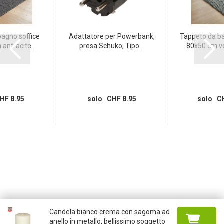
agno soffice
Adattatore per Powerbank,
Tappeto da b
antracite...
presa Schuko, Tipo...
80x50 cm ve
HF 8.95
solo CHF 8.95
solo CH
Candela bianco crema con sagoma ad
anello in metallo, bellissimo soggetto