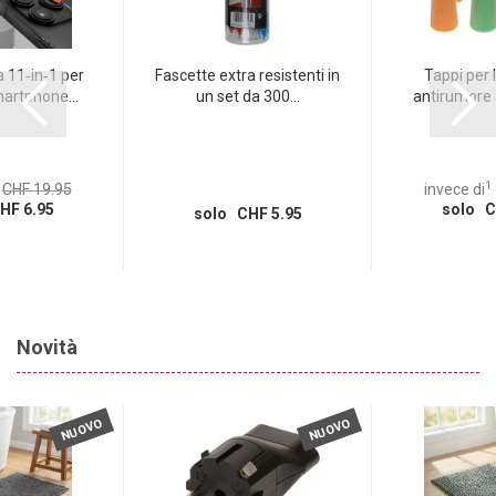
a 11‑in‑1 per
Fascette extra resistenti in
Tappi per 
martphone...
un set da 300...
antirumore 
1
CHF 19.95
invece di
HF 6.95
solo C
solo CHF 5.95
Novità
NUOVO
NUOVO