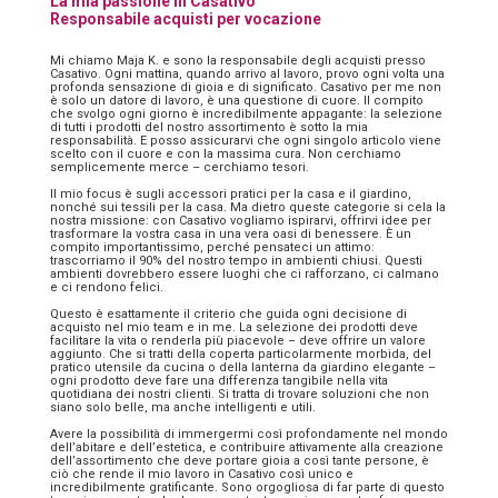
La mia passione in Casativo
Responsabile acquisti per vocazione
Mi chiamo Maja K. e sono la responsabile degli acquisti presso
Casativo. Ogni mattina, quando arrivo al lavoro, provo ogni volta una
profonda sensazione di gioia e di significato. Casativo per me non
è solo un datore di lavoro, è una questione di cuore. Il compito
che svolgo ogni giorno è incredibilmente appagante: la selezione
di tutti i prodotti del nostro assortimento è sotto la mia
responsabilità. E posso assicurarvi che ogni singolo articolo viene
scelto con il cuore e con la massima cura. Non cerchiamo
semplicemente merce – cerchiamo tesori.
Il mio focus è sugli accessori pratici per la casa e il giardino,
nonché sui tessili per la casa. Ma dietro queste categorie si cela la
nostra missione: con Casativo vogliamo ispirarvi, offrirvi idee per
trasformare la vostra casa in una vera oasi di benessere. È un
compito importantissimo, perché pensateci un attimo:
trascorriamo il 90% del nostro tempo in ambienti chiusi. Questi
ambienti dovrebbero essere luoghi che ci rafforzano, ci calmano
e ci rendono felici.
Questo è esattamente il criterio che guida ogni decisione di
acquisto nel mio team e in me. La selezione dei prodotti deve
facilitare la vita o renderla più piacevole – deve offrire un valore
aggiunto. Che si tratti della coperta particolarmente morbida, del
pratico utensile da cucina o della lanterna da giardino elegante –
ogni prodotto deve fare una differenza tangibile nella vita
quotidiana dei nostri clienti. Si tratta di trovare soluzioni che non
siano solo belle, ma anche intelligenti e utili.
Avere la possibilità di immergermi così profondamente nel mondo
dell’abitare e dell’estetica, e contribuire attivamente alla creazione
dell’assortimento che deve portare gioia a così tante persone, è
ciò che rende il mio lavoro in Casativo così unico e
incredibilmente gratificante. Sono orgogliosa di far parte di questo