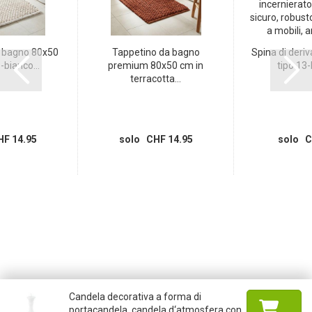
 bagno 80x50
Tappetino da bagno
Spina di deriv
bianco...
premium 80x50 cm in
tipo 13-
terracotta...
F 14.95
solo CHF 14.95
solo C
Candela decorativa a forma di
portacandela, candela d‘atmosfera con