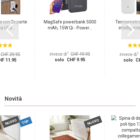
a con 2x porte
MagSafe powerbank 5000
Termometro 
ca USB...
mAh, 15W Qi - Power...
intelligente
1
1
invece di
CHF 49.95
CHF 39.95
invece di
solo CHF 9.95
F 11.95
solo CH
Novità
NUOVO
NUOVO
TOP