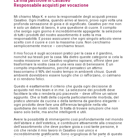
La mia passione in Casativo
Responsabile acquisti per vocazione
Mi chiamo Maja K. e sono la responsabile degli acquisti presso
Casativo. Ogni mattina, quando arrivo al lavoro, provo ogni volta una
profonda sensazione di gioia e di significato. Casativo per me non
è solo un datore di lavoro, è una questione di cuore. Il compito
che svolgo ogni giorno è incredibilmente appagante: la selezione
di tutti i prodotti del nostro assortimento è sotto la mia
responsabilità. E posso assicurarvi che ogni singolo articolo viene
scelto con il cuore e con la massima cura. Non cerchiamo
semplicemente merce – cerchiamo tesori.
Il mio focus è sugli accessori pratici per la casa e il giardino,
nonché sui tessili per la casa. Ma dietro queste categorie si cela la
nostra missione: con Casativo vogliamo ispirarvi, offrirvi idee per
trasformare la vostra casa in una vera oasi di benessere. È un
compito importantissimo, perché pensateci un attimo:
trascorriamo il 90% del nostro tempo in ambienti chiusi. Questi
ambienti dovrebbero essere luoghi che ci rafforzano, ci calmano
e ci rendono felici.
Questo è esattamente il criterio che guida ogni decisione di
acquisto nel mio team e in me. La selezione dei prodotti deve
facilitare la vita o renderla più piacevole – deve offrire un valore
aggiunto. Che si tratti della coperta particolarmente morbida, del
pratico utensile da cucina o della lanterna da giardino elegante –
ogni prodotto deve fare una differenza tangibile nella vita
quotidiana dei nostri clienti. Si tratta di trovare soluzioni che non
siano solo belle, ma anche intelligenti e utili.
Avere la possibilità di immergermi così profondamente nel mondo
dell’abitare e dell’estetica, e contribuire attivamente alla creazione
dell’assortimento che deve portare gioia a così tante persone, è
ciò che rende il mio lavoro in Casativo così unico e
incredibilmente gratificante. Sono orgogliosa di far parte di questo