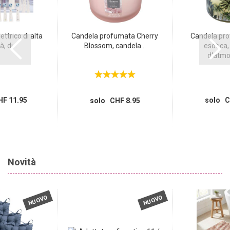
ttrico di alta
Candela profumata Cherry
Candela pro
, di...
Blossom, candela...
esotica,
d‘atmos
F 11.95
solo C
solo CHF 8.95
Novità
NUOVO
NUOVO