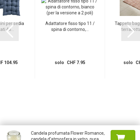
ini per sedia
Adattatore fisso tipo 11 /
Tappeto bag
ti 46...
spina di contorno,...
terracotta
F 104.95
solo CHF 7.95
solo CH
Candela profumata Flower Romance,
candela d‘atmosfera in vetro, pura