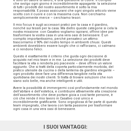
è solo un datore di lavoro, è una questione di cuore. Il compito
che svolgo ogni giorno è incredibilmente appagante: la selezione
di tutti i prodotti del nostro assortimento è sotto la mia
responsabilità. E posso assicurarvi che ogni singolo articolo viene
scelto con il cuore e con la massima cura. Non cerchiamo
semplicemente merce – cerchiamo tesori.
Il mio focus è sugli accessori pratici per la casa e il giardino,
nonché sui tessili per la casa. Ma dietro queste categorie si cela la
nostra missione: con Casativo vogliamo ispirarvi, offrirvi idee per
trasformare la vostra casa in una vera oasi di benessere. È un
compito importantissimo, perché pensateci un attimo:
trascorriamo il 90% del nostro tempo in ambienti chiusi. Questi
ambienti dovrebbero essere luoghi che ci rafforzano, ci calmano
e ci rendono felici.
Questo è esattamente il criterio che guida ogni decisione di
acquisto nel mio team e in me. La selezione dei prodotti deve
facilitare la vita o renderla più piacevole – deve offrire un valore
aggiunto. Che si tratti della coperta particolarmente morbida, del
pratico utensile da cucina o della lanterna da giardino elegante –
ogni prodotto deve fare una differenza tangibile nella vita
quotidiana dei nostri clienti. Si tratta di trovare soluzioni che non
siano solo belle, ma anche intelligenti e utili.
Avere la possibilità di immergermi così profondamente nel mondo
dell’abitare e dell’estetica, e contribuire attivamente alla creazione
dell’assortimento che deve portare gioia a così tante persone, è
ciò che rende il mio lavoro in Casativo così unico e
incredibilmente gratificante. Sono orgogliosa di far parte di questo
team impegnato, che lavora con tanta passione per trasformare
ogni casa in una vera oasi di benessere.
I SUOI VANTAGGI: