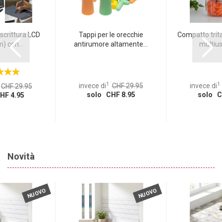
scrittura LCD
Tappi per le orecchie
Compatto trita
) con...
antirumore altamente...
multius
1
1
invece di
CHF 29.95
invece di
CHF 29.95
solo CHF 8.95
solo C
HF 4.95
Novità
NUOVO
NUOVO