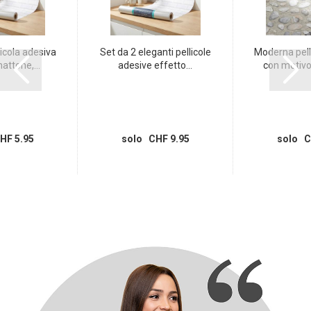
icola adesiva
Set da 2 eleganti pellicole
Moderna pell
attone,...
adesive effetto...
con motivo a
HF 5.95
solo CHF 9.95
solo C