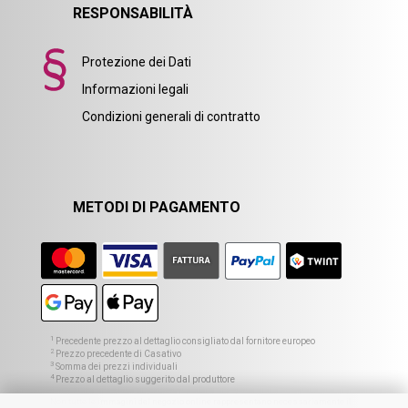
RESPONSABILITÀ
Protezione dei Dati
Informazioni legali
Condizioni generali di contratto
METODI DI PAGAMENTO
1
Precedente prezzo al dettaglio consigliato dal fornitore europeo
2
Prezzo precedente di Casativo
3
Somma dei prezzi individuali
4
Prezzo al dettaglio suggerito dal produttore
Non tutte le immagini del negozio online rappresentano necessariamente il