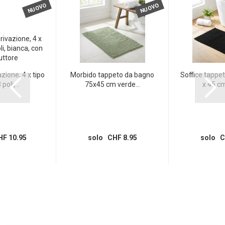
NUOVO
NUOVO
zione, 4 x tipo
Morbido tappeto da bagno
Soffice tappe
poli,...
75x45 cm verde...
x 45 cm
F 10.95
solo CHF 8.95
solo C