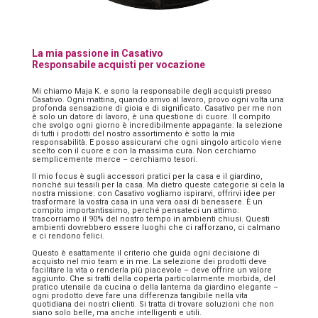
La mia passione in Casativo
Responsabile acquisti per vocazione
Mi chiamo Maja K. e sono la responsabile degli acquisti presso
Casativo. Ogni mattina, quando arrivo al lavoro, provo ogni volta una
profonda sensazione di gioia e di significato. Casativo per me non
è solo un datore di lavoro, è una questione di cuore. Il compito
che svolgo ogni giorno è incredibilmente appagante: la selezione
di tutti i prodotti del nostro assortimento è sotto la mia
responsabilità. E posso assicurarvi che ogni singolo articolo viene
scelto con il cuore e con la massima cura. Non cerchiamo
semplicemente merce – cerchiamo tesori.
Il mio focus è sugli accessori pratici per la casa e il giardino,
nonché sui tessili per la casa. Ma dietro queste categorie si cela la
nostra missione: con Casativo vogliamo ispirarvi, offrirvi idee per
trasformare la vostra casa in una vera oasi di benessere. È un
compito importantissimo, perché pensateci un attimo:
trascorriamo il 90% del nostro tempo in ambienti chiusi. Questi
ambienti dovrebbero essere luoghi che ci rafforzano, ci calmano
e ci rendono felici.
Questo è esattamente il criterio che guida ogni decisione di
acquisto nel mio team e in me. La selezione dei prodotti deve
facilitare la vita o renderla più piacevole – deve offrire un valore
aggiunto. Che si tratti della coperta particolarmente morbida, del
pratico utensile da cucina o della lanterna da giardino elegante –
ogni prodotto deve fare una differenza tangibile nella vita
quotidiana dei nostri clienti. Si tratta di trovare soluzioni che non
siano solo belle, ma anche intelligenti e utili.