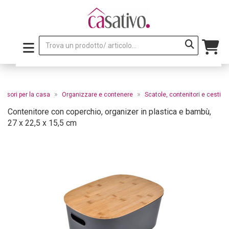
»
»
essori per la casa
Organizzare e contenere
Scatole, contenitori e cesti
Contenitore con coperchio, organizer in plastica e bambù,
27 x 22,5 x 15,5 cm