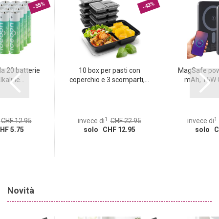
-55%
-43%
a 20 batterie
10 box per pasti con
MagSafe pow
kaline...
coperchio e 3 scomparti,...
mAh, 15W Qi
1
1
CHF 12.95
invece di
CHF 22.95
invece di
HF 5.75
solo CHF 12.95
solo C
Novità