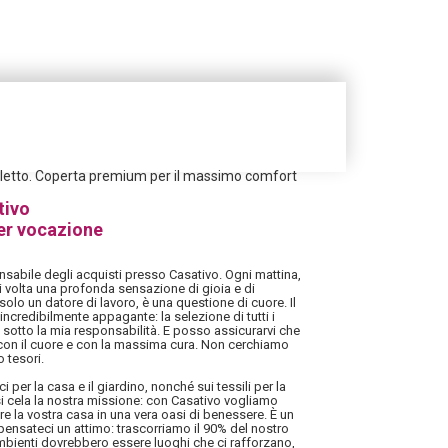
il letto. Coperta premium per il massimo comfort
tivo
er vocazione
sabile degli acquisti presso Casativo. Ogni mattina,
i volta una profonda sensazione di gioia e di
solo un datore di lavoro, è una questione di cuore. Il
ncredibilmente appagante: la selezione di tutti i
 sotto la mia responsabilità. E posso assicurarvi che
 con il cuore e con la massima cura. Non cerchiamo
 tesori.
i per la casa e il giardino, nonché sui tessili per la
i cela la nostra missione: con Casativo vogliamo
mare la vostra casa in una vera oasi di benessere. È un
ensateci un attimo: trascorriamo il 90% del nostro
mbienti dovrebbero essere luoghi che ci rafforzano,