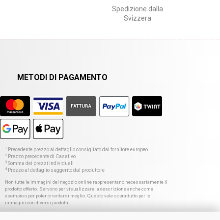
Spedizione dalla
Svizzera
METODI DI PAGAMENTO
1
Precedente prezzo al dettaglio consigliato dal fornitore europeo
2
Prezzo precedente di Casativo
3
Somma dei prezzi individuali
4
Prezzo al dettaglio suggerito dal produttore
Non tutte le immagini del negozio online rappresentano necessariamente il
prodotto offerto. Servono per visualizzare la descrizione anche come
esempio o per poter orientarsi meglio. Questo vale soprattutto per le
immagini con diversi prodotti.