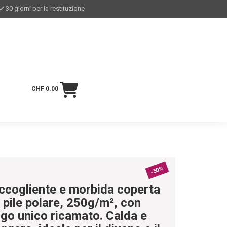
30 giorni per la restituzione
CHF 0.00
-50%
ccogliente e morbida coperta
n pile polare, 250g/m², con
ogo unico ricamato. Calda e