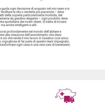
he guida ogni decisione di acquisto nel mio team e in
facilitare la vita o renderla più piacevole – deve
tratti della coperta particolarmente morbida, del
 lanterna da giardino elegante – ogni prodotto deve
ita quotidiana dei nostri clienti. Si tratta di trovare
ma anche intelligenti e utili.
i così profondamente nel mondo dell’abitare e
mente alla creazione dell’assortimento che deve
 è ciò che rende il mio lavoro in Casativo così unico
no orgogliosa di far parte di questo team impegnato,
trasformare ogni casa in una vera oasi di benessere.