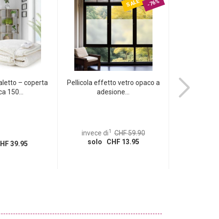
SALE
-76%
aletto – coperta
Pellicola effetto vetro opaco a
Moderno orolog
ca 150...
adesione...
da 
1
invece di
CHF 59.90
invece d
solo CHF 13.95
solo 
HF 39.95