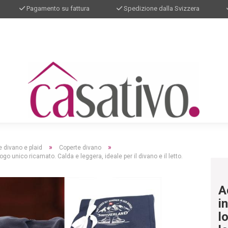
Pagamento su fattura
Spedizione dalla Svizzera
»
»
 divano e plaid
Coperte divano
go unico ricamato. Calda e leggera, ideale per il divano e il letto.
A
i
l