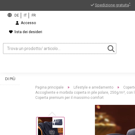
*
Spedizione gratuita
Accesso
lista dei desideri
DI PIÙ
»
»
Pagina principale
Lifestyle e arredamento
Coperte
Accogliente e morbida coperta in pile polare, 250g/m², con lo
Coperta premium per il massimo comfort
ord?