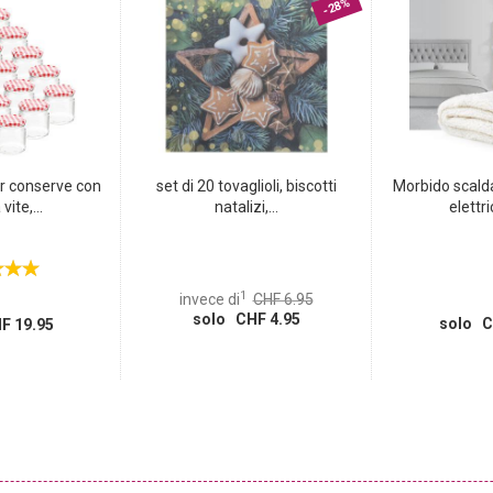
-28%
er conserve con
set di 20 tovaglioli, biscotti
Morbido scald
vite,...
natalizi,...
elettri
1
invece di
CHF 6.95
solo CHF 4.95
solo C
F 19.95