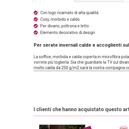
Con logo ricamato di alta qualità
Cosy, morbido e caldo
Per divano, poltrona e letto
Elemento decorativo di design
Per serate invernali calde e accoglienti su
La soffice, morbida e calda coperta in microfibra pola
vorrete più toglierla. Sia che guardiate la TV sul div
molto calda da 250 g/m2 sarà la vostra compagna cos
bilancia l‘umidità.
I clienti che hanno acquistato questo a