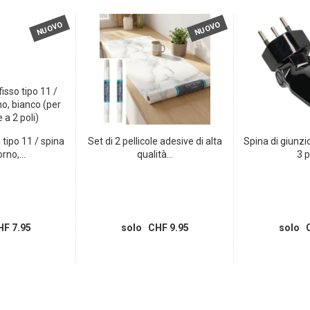
NUOVO
NUOVO
 tipo 11 / spina
Set di 2 pellicole adesive di alta
Spina di giunzio
rno,...
qualità...
3 po
F 7.95
solo CHF 9.95
solo C