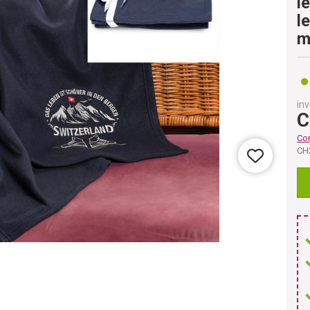
l
l
m
inv
C
Co
CH