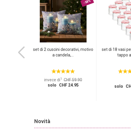
-70%
-58%
chie antirumore
set di 2 cuscini decorativi, motivo
set di 18 vasi p
e...
a candela,...
tappo a 
1
HF 29.95
invece di
CHF 59.90
 8.95
solo CHF 24.95
solo CH
Novità