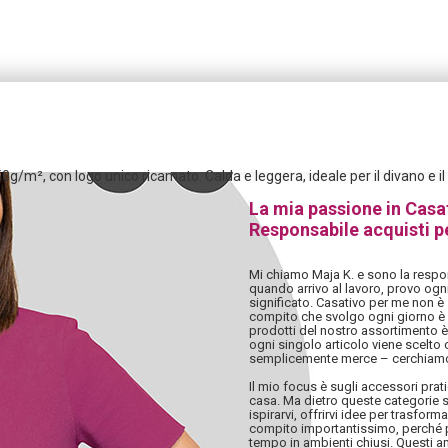
50g/m², con logo unico ricamato. Calda e leggera, ideale per il divano e 
La mia passione in Casa
Responsabile acquisti p
Mi chiamo Maja K. e sono la respon
quando arrivo al lavoro, provo ogn
significato. Casativo per me non è 
compito che svolgo ogni giorno è i
prodotti del nostro assortimento è
ogni singolo articolo viene scelto
semplicemente merce – cerchiamo
Il mio focus è sugli accessori pratic
casa. Ma dietro queste categorie s
ispirarvi, offrirvi idee per trasfor
compito importantissimo, perché p
tempo in ambienti chiusi. Questi a