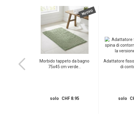
NUOVO
NUOVO
o tipo 12 /
Morbido tappeto da bagno
Adattatore fisso
anco...
75x45 cm verde...
di conto
 8.75
solo CHF 8.95
solo CH