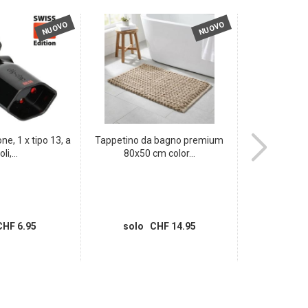
NUOVO
NUOVO
ne, 1 x tipo 13, a
Tappetino da bagno premium
Tappetino d
li,...
80x50 cm color...
verde
HF 6.95
solo CHF 14.95
solo 