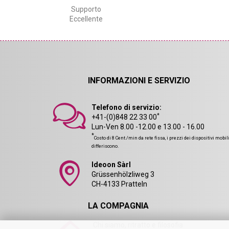
Supporto
Eccellente
INFORMAZIONI E SERVIZIO
Telefono di servizio:
*
+41-(0)848 22 33 00
Lun-Ven 8.00 -12.00 e 13.00 - 16.00
*
Costo di 8 Cent./min da rete fissa, i prezzi dei dispositivi mobil
differiscono.
Ideoon Sàrl
Grüssenhölzliweg 3
CH-4133 Pratteln
LA COMPAGNIA
Chi siamo, ritratto e filosofia