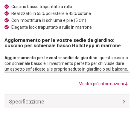
Cuscino basso trapuntato a rullo
Realizzato in 55% poliestere e 45% cotone
Con imbottitura in schiuma e pile (5 cm)
Elegante look trapuntato a rullo in marrone
Aggiornamento per le vostre sedie da giardino:
cuscino per schienale basso Rollstepp in marrone
Aggiornamento per le vostre sedie da giardino:
questo cuscino
con schienale basso è il rivestimento perfetto per chi vuole dare
un aspetto sofisticato alle proprie sedute in giardino o sul balcone.
Le eleganti aree cucite, due sullo schienale e due sulla seduta,
sono indubbiamente accattivanti, ma anche l‘alto livello di comfort
Mostra piú informazioni
della seduta è degno di nota: grazie alla morbida imbottitura in
schiuma e pile alta 5 cm, potrete godervi lunghe e sontuose serate
di barbecue o pomeriggi domenicali con caffè e torta con la
Specificazione
famiglia e gli amici senza alcun problema.
Alta qualità e ottima lavorazione:
questo cuscino per sedia è
realizzato con una combinazione di materiali estremamente
resistente ed eccezionale. Il tessuto del rivestimento è composto
per il 55% da poliestere e per il 45% da cotone. Questo mix è