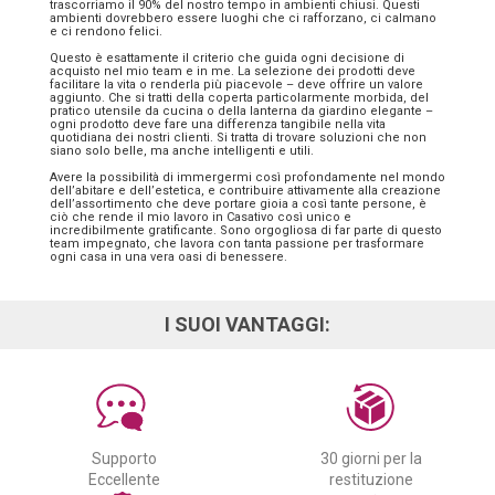
trascorriamo il 90% del nostro tempo in ambienti chiusi. Questi
ambienti dovrebbero essere luoghi che ci rafforzano, ci calmano
e ci rendono felici.
Questo è esattamente il criterio che guida ogni decisione di
acquisto nel mio team e in me. La selezione dei prodotti deve
facilitare la vita o renderla più piacevole – deve offrire un valore
aggiunto. Che si tratti della coperta particolarmente morbida, del
pratico utensile da cucina o della lanterna da giardino elegante –
ogni prodotto deve fare una differenza tangibile nella vita
quotidiana dei nostri clienti. Si tratta di trovare soluzioni che non
siano solo belle, ma anche intelligenti e utili.
Avere la possibilità di immergermi così profondamente nel mondo
dell’abitare e dell’estetica, e contribuire attivamente alla creazione
dell’assortimento che deve portare gioia a così tante persone, è
ciò che rende il mio lavoro in Casativo così unico e
incredibilmente gratificante. Sono orgogliosa di far parte di questo
team impegnato, che lavora con tanta passione per trasformare
ogni casa in una vera oasi di benessere.
I SUOI VANTAGGI:
Supporto
30 giorni per la
Eccellente
restituzione