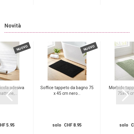
Novità
NUOVO
NUOVO
icola adesiva
Soffice tappeto da bagno 75
Morbido tapp
attone,...
x 45 cm nero...
75x45 cm
HF 5.95
solo CHF 8.95
solo C