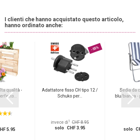
piacevole al tatto, si sente bene sulla pelle ed è anche
particolarmente stabile e durevole.
Colore nobile per le vostre sedie:
Il colore marrone di questo
I clienti che hanno acquistato questo articolo,
rivestimento ha un aspetto molto elegante in combinazione con
hanno ordinato anche:
grandi elementi decorativi, come vasi dorati o argentati, grandi
candelabri bianchi o eleganti ciotole. Il look è completato da belle e
semplici piante verdi o fiori colorati.
Provate!
-55%
lta qualità -
Adattatore fisso CH tipo 12 /
Sedia da 
erfetto...
Schuko per...
blu/bianca - 
1
invece di
CHF 8.95
solo CHF 3.95
solo CH
HF 5.95