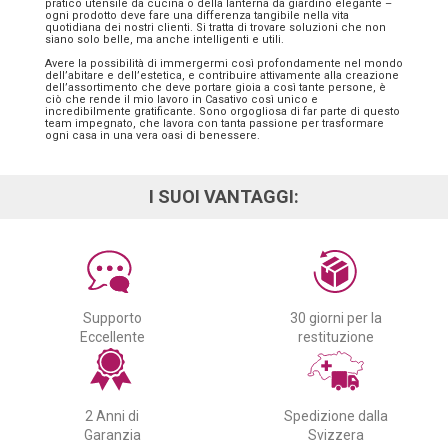
pratico utensile da cucina o della lanterna da giardino elegante –
ogni prodotto deve fare una differenza tangibile nella vita
quotidiana dei nostri clienti. Si tratta di trovare soluzioni che non
siano solo belle, ma anche intelligenti e utili.
Avere la possibilità di immergermi così profondamente nel mondo
dell’abitare e dell’estetica, e contribuire attivamente alla creazione
dell’assortimento che deve portare gioia a così tante persone, è
ciò che rende il mio lavoro in Casativo così unico e
incredibilmente gratificante. Sono orgogliosa di far parte di questo
team impegnato, che lavora con tanta passione per trasformare
ogni casa in una vera oasi di benessere.
I SUOI VANTAGGI:
Supporto
30 giorni per la
Eccellente
restituzione
2 Anni di
Spedizione dalla
Garanzia
Svizzera