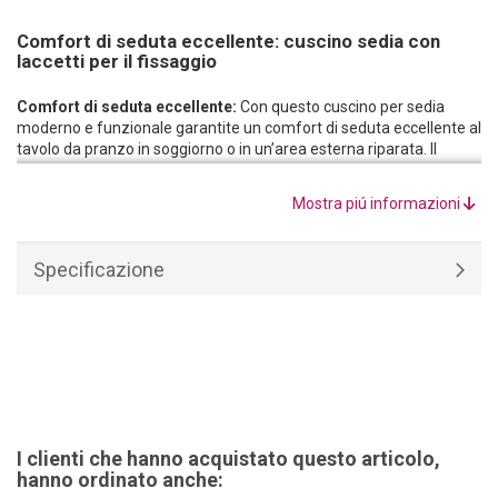
Comfort di seduta eccellente: cuscino sedia con
laccetti per il fissaggio
Comfort di seduta eccellente:
Con questo cuscino per sedia
moderno e funzionale garantite un comfort di seduta eccellente al
tavolo da pranzo in soggiorno o in un’area esterna riparata. Il
cuscino da seduta trapuntato in poliestere è moderno, pratico e
adatto a quasi ogni superficie di seduta. Portate un po’ di varietà
Mostra piú informazioni
sulle vostre sedie!
Si adatta bene:
La misura universale si adatta alla maggior parte
delle sedute e dona a sedie da giardino, sgabelli e sedie da pranzo
Specificazione
un look moderno. Il colore grigio si combina alla perfezione con
elementi decorativi colorati.
Ridate nuovo look alle sedie vecchie:
Nel corso degli anni i vostri
bambini hanno lasciato tracce sui cuscini delle sedie, ma ritenete
che non valga la pena acquistare nuove sedie? Con questi cuscini
per sedia da esterno coprite macchie e sporco in modo semplice e
con stile. Sistemati in un attimo, fanno tornare le sedie pulite e
curate.
I clienti che hanno acquistato questo articolo,
hanno ordinato anche: