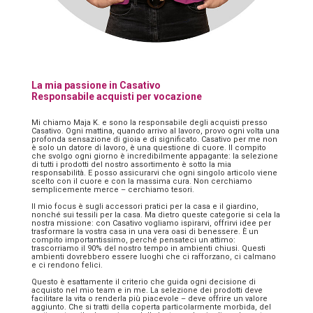
La mia passione in Casativo
Responsabile acquisti per vocazione
Mi chiamo Maja K. e sono la responsabile degli acquisti presso
Casativo. Ogni mattina, quando arrivo al lavoro, provo ogni volta una
profonda sensazione di gioia e di significato. Casativo per me non
è solo un datore di lavoro, è una questione di cuore. Il compito
che svolgo ogni giorno è incredibilmente appagante: la selezione
di tutti i prodotti del nostro assortimento è sotto la mia
responsabilità. E posso assicurarvi che ogni singolo articolo viene
scelto con il cuore e con la massima cura. Non cerchiamo
semplicemente merce – cerchiamo tesori.
Il mio focus è sugli accessori pratici per la casa e il giardino,
nonché sui tessili per la casa. Ma dietro queste categorie si cela la
nostra missione: con Casativo vogliamo ispirarvi, offrirvi idee per
trasformare la vostra casa in una vera oasi di benessere. È un
compito importantissimo, perché pensateci un attimo:
trascorriamo il 90% del nostro tempo in ambienti chiusi. Questi
ambienti dovrebbero essere luoghi che ci rafforzano, ci calmano
e ci rendono felici.
Questo è esattamente il criterio che guida ogni decisione di
acquisto nel mio team e in me. La selezione dei prodotti deve
facilitare la vita o renderla più piacevole – deve offrire un valore
aggiunto. Che si tratti della coperta particolarmente morbida, del