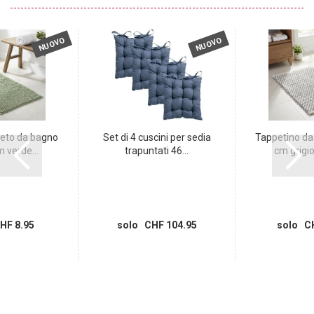
NUOVO
NUOVO
eto da bagno
Set di 4 cuscini per sedia
Tappetino da
 verde...
trapuntati 46...
cm grigio
HF 8.95
solo CHF 104.95
solo CH