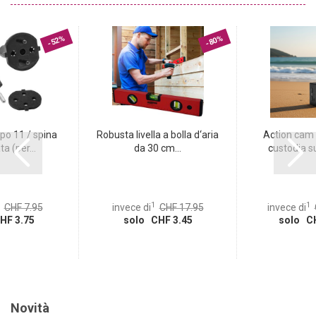
-52%
-80%
po 11 / spina
Robusta livella a bolla d‘aria
Action cam 4
 (per...
da 30 cm...
custodia s
1
1
CHF 7.95
invece di
CHF 17.95
invece di
HF 3.75
solo CHF 3.45
solo CH
Novità