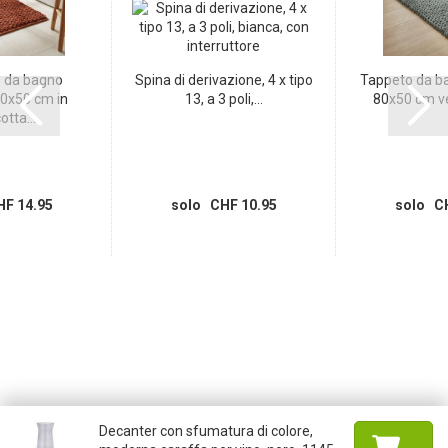
 da bagno
Spina di derivazione, 4 x tipo
Tappeto da b
0x50 cm in
13, a 3 poli,...
80x50 cm ve
otta...
F 14.95
solo CHF 10.95
solo CH
Decanter con sfumatura di colore,