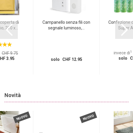
 coperta di
Campanello senza fili con
Confezione d
o, 210 x...
segnale luminoso,...
Super Al
1
invece di
CHF 9.75
solo C
HF 3.95
solo CHF 12.95
Novità
NUOVO
NUOVO