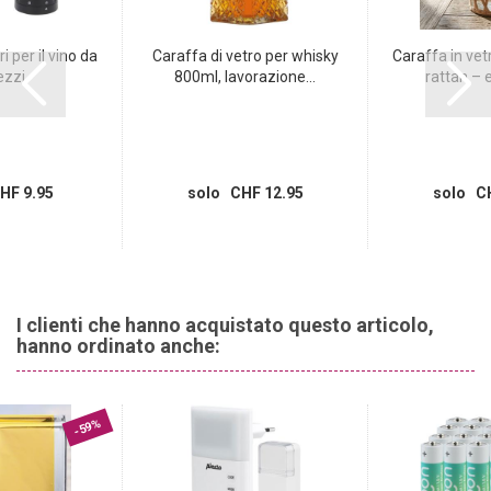
i per il vino da
Caraffa di vetro per whisky
Caraffa in vet
ezzi
800ml, lavorazione...
rattan – e
HF 9.95
solo CHF 12.95
solo CH
I clienti che hanno acquistato questo articolo,
hanno ordinato anche:
-59%