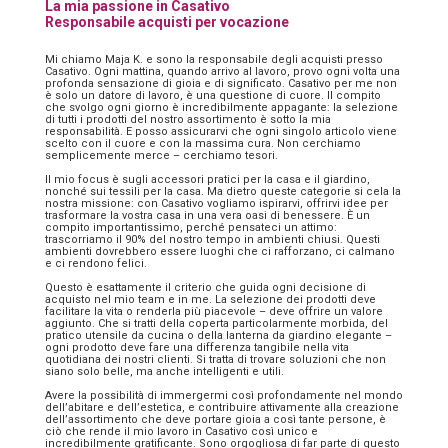
La mia passione in Casativo
Responsabile acquisti per vocazione
Mi chiamo Maja K. e sono la responsabile degli acquisti presso
Casativo. Ogni mattina, quando arrivo al lavoro, provo ogni volta una
profonda sensazione di gioia e di significato. Casativo per me non
è solo un datore di lavoro, è una questione di cuore. Il compito
che svolgo ogni giorno è incredibilmente appagante: la selezione
di tutti i prodotti del nostro assortimento è sotto la mia
responsabilità. E posso assicurarvi che ogni singolo articolo viene
scelto con il cuore e con la massima cura. Non cerchiamo
semplicemente merce – cerchiamo tesori.
Il mio focus è sugli accessori pratici per la casa e il giardino,
nonché sui tessili per la casa. Ma dietro queste categorie si cela la
nostra missione: con Casativo vogliamo ispirarvi, offrirvi idee per
trasformare la vostra casa in una vera oasi di benessere. È un
compito importantissimo, perché pensateci un attimo:
trascorriamo il 90% del nostro tempo in ambienti chiusi. Questi
ambienti dovrebbero essere luoghi che ci rafforzano, ci calmano
e ci rendono felici.
Questo è esattamente il criterio che guida ogni decisione di
acquisto nel mio team e in me. La selezione dei prodotti deve
facilitare la vita o renderla più piacevole – deve offrire un valore
aggiunto. Che si tratti della coperta particolarmente morbida, del
pratico utensile da cucina o della lanterna da giardino elegante –
ogni prodotto deve fare una differenza tangibile nella vita
quotidiana dei nostri clienti. Si tratta di trovare soluzioni che non
siano solo belle, ma anche intelligenti e utili.
Avere la possibilità di immergermi così profondamente nel mondo
dell’abitare e dell’estetica, e contribuire attivamente alla creazione
dell’assortimento che deve portare gioia a così tante persone, è
ciò che rende il mio lavoro in Casativo così unico e
incredibilmente gratificante. Sono orgogliosa di far parte di questo