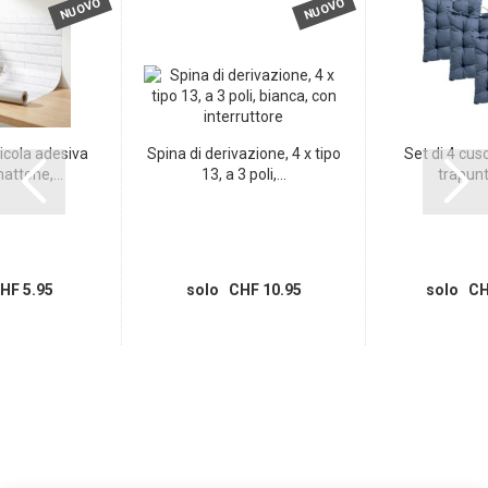
NUOVO
NUOVO
icola adesiva
Spina di derivazione, 4 x tipo
Set di 4 cusc
attone,...
13, a 3 poli,...
trapunta
HF 5.95
solo CHF 10.95
solo CH