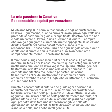
La mia passione in Casativo
Responsabile acquisti per vocazione
Mi chiamo Maja K. e sono la responsabile degli acquisti presso
Casativo. Ogni mattina, quando arrivo al lavoro, provo ogni volta una
profonda sensazione di gioia e di significato. Casativo per me non
è solo un datore di lavoro, è una questione di cuore. Il compito
che svolgo ogni giorno è incredibilmente appagante: la selezione
di tutti i prodotti del nostro assortimento è sotto la mia
responsabilità. E posso assicurarvi che ogni singolo articolo viene
scelto con il cuore e con la massima cura. Non cerchiamo
semplicemente merce – cerchiamo tesori.
Il mio focus è sugli accessori pratici per la casa e il giardino,
nonché sui tessili per la casa. Ma dietro queste categorie si cela la
nostra missione: con Casativo vogliamo ispirarvi, offrirvi idee per
trasformare la vostra casa in una vera oasi di benessere. È un
compito importantissimo, perché pensateci un attimo:
trascorriamo il 90% del nostro tempo in ambienti chiusi. Questi
ambienti dovrebbero essere luoghi che ci rafforzano, ci calmano
e ci rendono felici.
Questo è esattamente il criterio che guida ogni decisione di
acquisto nel mio team e in me. La selezione dei prodotti deve
facilitare la vita o renderla più piacevole – deve offrire un valore
aggiunto. Che si tratti della coperta particolarmente morbida, del
pratico utensile da cucina o della lanterna da giardino elegante –
ogni prodotto deve fare una differenza tangibile nella vita
quotidiana dei nostri clienti. Si tratta di trovare soluzioni che non
siano solo belle, ma anche intelligenti e utili.