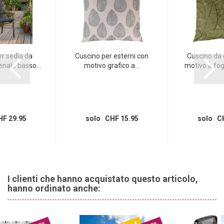
Questo cuscino decorativo è realizzato in eco-tessuto sostenibile
Madison©, un materiale ad alte prestazioni, riciclato ed ecologico.
È realizzato con fibre di cotone riciclate al 100% e bottiglie di PET
(polietilene tereftalato). Il produttore garantisce l‘utilizzo di
energia verde sostenibile e la riduzione del consumo di energia e
acqua.
r sedia da
Cuscino per esterni con
Cuscino da 
enale basso...
motivo grafico a...
motivo a fogl
F 29.95
solo CHF 15.95
solo CH
I clienti che hanno acquistato questo articolo,
hanno ordinato anche: