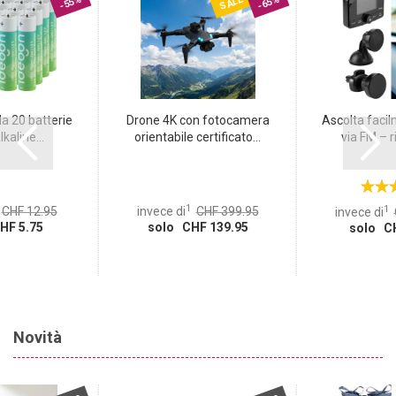
SALE
-55%
-65%
a 20 batterie
Drone 4K con fotocamera
Ascolta facil
kaline...
orientabile certificato...
via FM – ri
1
1
CHF 12.95
invece di
CHF 399.95
invece di
HF 5.75
solo CHF 139.95
solo CH
Novità