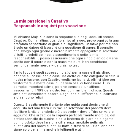
La mia passione in Casativo
Responsabile acquisti per vocazione
Mi chiamo Maja K. e sono la responsabile degli acquisti presso
Casativo. Ogni mattina, quando arrivo al lavoro, provo ogni volta una
profonda sensazione di gioia e di significato. Casativo per me non
è solo un datore di lavoro, è una questione di cuore. Il compito
che svolgo ogni giorno è incredibilmente appagante: la selezione
di tutti i prodotti del nostro assortimento è sotto la mia
responsabilità. E posso assicurarvi che ogni singolo articolo viene
scelto con il cuore e con la massima cura. Non cerchiamo
semplicemente merce – cerchiamo tesori.
Il mio focus è sugli accessori pratici per la casa e il giardino,
nonché sui tessili per la casa. Ma dietro queste categorie si cela la
nostra missione: con Casativo vogliamo ispirarvi, offrirvi idee per
trasformare la vostra casa in una vera oasi di benessere. È un
compito importantissimo, perché pensateci un attimo:
trascorriamo il 90% del nostro tempo in ambienti chiusi. Questi
ambienti dovrebbero essere luoghi che ci rafforzano, ci calmano
e ci rendono felici.
Questo è esattamente il criterio che guida ogni decisione di
acquisto nel mio team e in me. La selezione dei prodotti deve
facilitare la vita o renderla più piacevole – deve offrire un valore
aggiunto. Che si tratti della coperta particolarmente morbida, del
pratico utensile da cucina o della lanterna da giardino elegante –
ogni prodotto deve fare una differenza tangibile nella vita
quotidiana dei nostri clienti. Si tratta di trovare soluzioni che non
siano solo belle, ma anche intelligenti e utili.