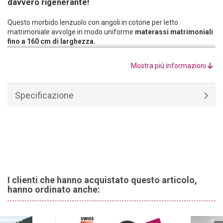
davvero rigenerante!
Questo morbido lenzuolo con angoli in cotone per letto
matrimoniale avvolge in modo uniforme
materassi matrimoniali
fino a 160 cm di larghezza.
Il lenzuolo con angoli in cotone 160 x 200 cm, realizzato con
materie prime di alta qualità, è composto al
100% da
Mostra piú informazioni
cotone.
Garantisce un clima di riposo piacevole in ogni stagione.
Specificazione
I clienti che hanno acquistato questo articolo,
hanno ordinato anche: