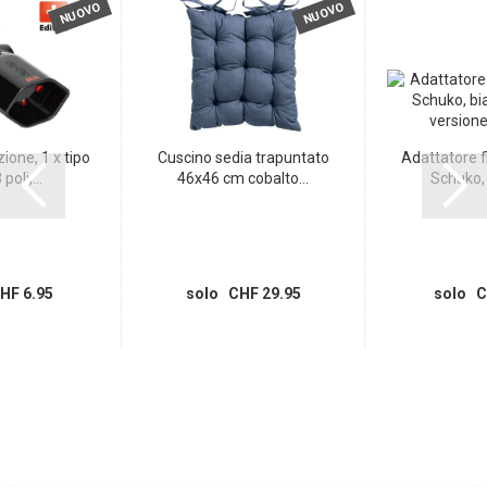
NUOVO
NUOVO
ione, 1 x tipo
Cuscino sedia trapuntato
Adattatore fi
poli,...
46x46 cm cobalto...
Schuko, 
HF 6.95
solo CHF 29.95
solo C