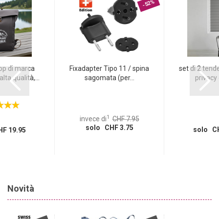
-52%
top di marca
Fixadapter Tipo 11 / spina
set di 2 tende
ta qualità,...
sagomata (per...
privacy 
1
invece di
CHF 7.95
solo CHF 3.75
solo CH
F 19.95
Novità