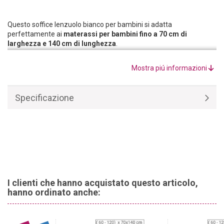
Questo soffice lenzuolo bianco per bambini si adatta
perfettamente ai
materassi per bambini fino a 70 cm di
larghezza e 140 cm di lunghezza
.
Realizzato con materie prime di alta qualità, il lenzuolo per
bambini è
in cotone al 100%
e garantisce un sonno piacevole in
Mostra piú informazioni
ogni stagione.
Specificazione
I clienti che hanno acquistato questo articolo,
hanno ordinato anche: