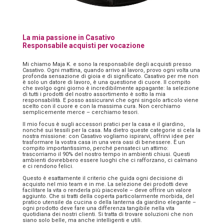
La mia passione in Casativo
Responsabile acquisti per vocazione
Mi chiamo Maja K. e sono la responsabile degli acquisti presso
Casativo. Ogni mattina, quando arrivo al lavoro, provo ogni volta una
profonda sensazione di gioia e di significato. Casativo per me non
è solo un datore di lavoro, è una questione di cuore. Il compito
che svolgo ogni giorno è incredibilmente appagante: la selezione
di tutti i prodotti del nostro assortimento è sotto la mia
responsabilità. E posso assicurarvi che ogni singolo articolo viene
scelto con il cuore e con la massima cura. Non cerchiamo
semplicemente merce – cerchiamo tesori.
Il mio focus è sugli accessori pratici per la casa e il giardino,
nonché sui tessili per la casa. Ma dietro queste categorie si cela la
nostra missione: con Casativo vogliamo ispirarvi, offrirvi idee per
trasformare la vostra casa in una vera oasi di benessere. È un
compito importantissimo, perché pensateci un attimo:
trascorriamo il 90% del nostro tempo in ambienti chiusi. Questi
ambienti dovrebbero essere luoghi che ci rafforzano, ci calmano
e ci rendono felici.
Questo è esattamente il criterio che guida ogni decisione di
acquisto nel mio team e in me. La selezione dei prodotti deve
facilitare la vita o renderla più piacevole – deve offrire un valore
aggiunto. Che si tratti della coperta particolarmente morbida, del
pratico utensile da cucina o della lanterna da giardino elegante –
ogni prodotto deve fare una differenza tangibile nella vita
quotidiana dei nostri clienti. Si tratta di trovare soluzioni che non
siano solo belle, ma anche intelligenti e utili.