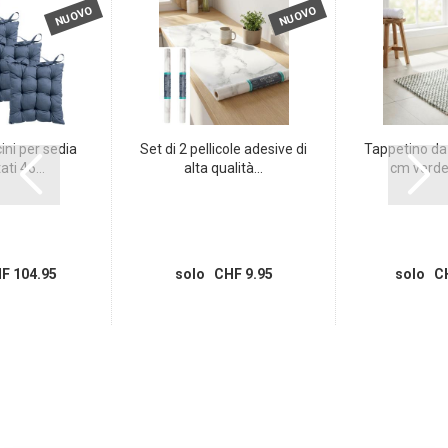
NUOVO
NUOVO
ini per sedia
Set di 2 pellicole adesive di
Tappetino da
ti 46...
alta qualità...
cm verde-
F 104.95
solo CHF 9.95
solo CH