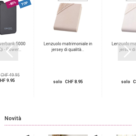
-80%
TOP
erbank 5000
Lenzuolo matrimoniale in
Lenzuolo mat
 - Power...
jersey di qualità...
jersey di 
CHF 49.95
HF 9.95
solo CHF 8.95
solo C
Novità