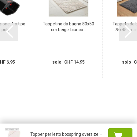
ione, 1 x tipo
Tappetino da bagno 80x50
Tappeto da b
poli,...
cm beige-bianco...
75x45 cm in 
HF 6.95
solo CHF 14.95
solo C
Topper per letto boxspring oversize –