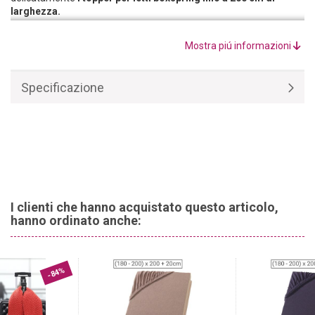
larghezza.
Il lenzuolo con angoli 200 x 200 cm colore naturale, realizzato con
materie prime di alta qualità, è composto al
100% da
Mostra piú informazioni
cotone.
Garantisce un clima di riposo piacevole in ogni stagione.
Specificazione
I clienti che hanno acquistato questo articolo,
hanno ordinato anche:
-84%