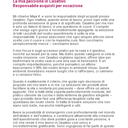
La mia passione in Casativo
Responsabile acquisti per vocazione
Mi chiamo Maja K. e sono la responsabile degli acquisti presso
Casativo. Ogni mattina, quando arrivo al lavoro, provo ogni volta una
profonda sensazione di gioia e di significato. Casativo per me non
è solo un datore di lavoro, è una questione di cuore. Il compito
che svolgo ogni giorno è incredibilmente appagante: la selezione
di tutti i prodotti del nostro assortimento è sotto la mia
responsabilità. E posso assicurarvi che ogni singolo articolo viene
scelto con il cuore e con la massima cura. Non cerchiamo
semplicemente merce – cerchiamo tesori.
Il mio focus è sugli accessori pratici per la casa e il giardino,
nonché sui tessili per la casa. Ma dietro queste categorie si cela la
nostra missione: con Casativo vogliamo ispirarvi, offrirvi idee per
trasformare la vostra casa in una vera oasi di benessere. È un
compito importantissimo, perché pensateci un attimo:
trascorriamo il 90% del nostro tempo in ambienti chiusi. Questi
ambienti dovrebbero essere luoghi che ci rafforzano, ci calmano
e ci rendono felici.
Questo è esattamente il criterio che guida ogni decisione di
acquisto nel mio team e in me. La selezione dei prodotti deve
facilitare la vita o renderla più piacevole – deve offrire un valore
aggiunto. Che si tratti della coperta particolarmente morbida, del
pratico utensile da cucina o della lanterna da giardino elegante –
ogni prodotto deve fare una differenza tangibile nella vita
quotidiana dei nostri clienti. Si tratta di trovare soluzioni che non
siano solo belle, ma anche intelligenti e utili.
Avere la possibilità di immergermi così profondamente nel mondo
dell’abitare e dell’estetica, e contribuire attivamente alla creazione
dell’assortimento che deve portare gioia a così tante persone, è
ciò che rende il mio lavoro in Casativo così unico e
incredibilmente gratificante. Sono orgogliosa di far parte di questo