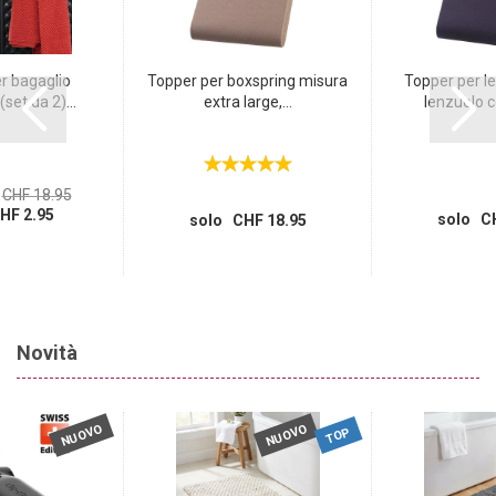
r bagaglio
Topper per boxspring misura
Topper per le
set da 2)...
extra large,...
lenzuolo co
CHF 18.95
HF 2.95
solo CH
solo CHF 18.95
Novità
NUOVO
NUOVO
TOP