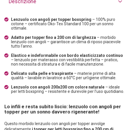
Descrizione
Lenzuolo con angoli per topper boxspring
– 100% puro
cotone – certificato Öko-Tex Standard 100 per un sonno
ottimale.
Adatto per topper fino a 200 cm di larghezza
– morbido
lenzuolo con angoli – garantisce un clima di riposo piacevole
tutto l’anno.
Elastico e indeformabile con bordo elasticizzato continuo
– lenzuolo per materasso con vestibilità perfetta – pratico,
non necessita di stiratura e di facile manutenzione.
Delicato sulla pelle e traspirante
– materie prime di alta
qualità – lavabile in lavatrice a 60°C per un’igiene ottimale.
Lenzuolo con angoli 200x200 cm colore naturale
– ideale
per letti boxspring – resistente e durevole per l’uso quotidiano.
Lo infili e resta subito liscio: lenzuolo con angoli per
topper per un sonno davvero rigenerante!
Questo morbido lenzuolo con angoli per topper avvolge
delicatamente
i topper per letti boxspring fino a 200 cm di