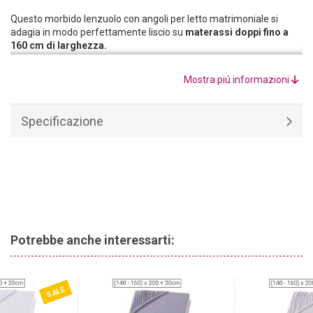
Questo morbido lenzuolo con angoli per letto matrimoniale si
adagia in modo perfettamente liscio su
materassi doppi fino a
160 cm di larghezza.
Il lenzuolo con angoli per letti matrimoniali è realizzato con
materie prime di alta qualità ed è composto al
100% da
Mostra piú informazioni
cotone.
Garantisce un clima di riposo piacevole in ogni stagione.
Specificazione
Potrebbe anche interessarti:
SALE