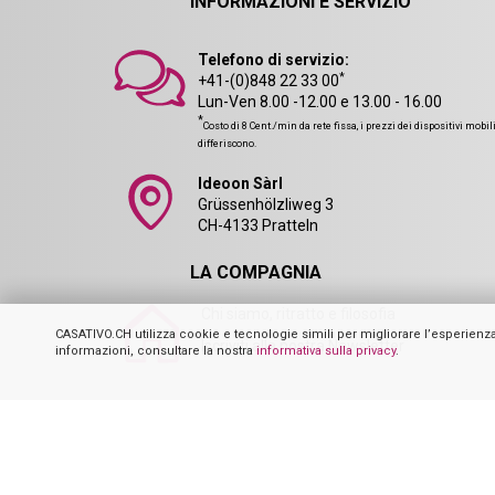
INFORMAZIONI E SERVIZIO
Telefono di servizio:
*
+41-(0)848 22 33 00
Lun-Ven 8.00 -12.00 e 13.00 - 16.00
*
Costo di 8 Cent./min da rete fissa, i prezzi dei dispositivi mobil
differiscono.
Ideoon Sàrl
Grüssenhölzliweg 3
CH-4133 Pratteln
LA COMPAGNIA
Chi siamo, ritratto e filosofia
CASATIVO.CH utilizza cookie e tecnologie simili per migliorare l’esperienza del
Iscriviti alla nostra Newsletter
informazioni, consultare la nostra
informativa sulla privacy
.
1