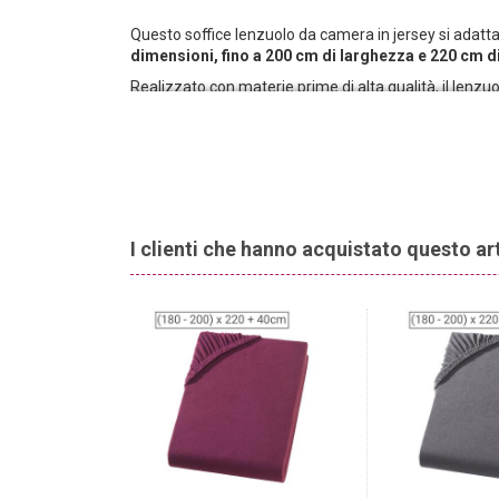
Questo soffice lenzuolo da camera in jersey si adat
dimensioni, fino a 200 cm di larghezza e 220 cm d
Realizzato con materie prime di alta qualità, il lenz
clima piacevole per il sonno in ogni stagione.
I clienti che hanno acquistato questo a