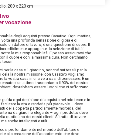
olio, 200 x 220 cm
tivo
er vocazione
sabile degli acquisti presso Casativo. Ogni mattina,
i volta una profonda sensazione di gioia e di
solo un datore di lavoro, è una questione di cuore. Il
ncredibilmente appagante: la selezione di tutti i
 sotto la mia responsabilità. E posso assicurarvi che
 con il cuore e con la massima cura. Non cerchiamo
 tesori.
i per la casa e il giardino, nonché sui tessili per la
i cela la nostra missione: con Casativo vogliamo
mare la vostra casa in una vera oasi di benessere. È un
ensateci un attimo: trascorriamo il 90% del nostro
mbienti dovrebbero essere luoghi che ci rafforzano,
he guida ogni decisione di acquisto nel mio team e in
facilitare la vita o renderla più piacevole – deve
tratti della coperta particolarmente morbida, del
 lanterna da giardino elegante – ogni prodotto deve
ita quotidiana dei nostri clienti. Si tratta di trovare
ma anche intelligenti e utili.
i così profondamente nel mondo dell’abitare e
mente alla creazione dell’assortimento che deve