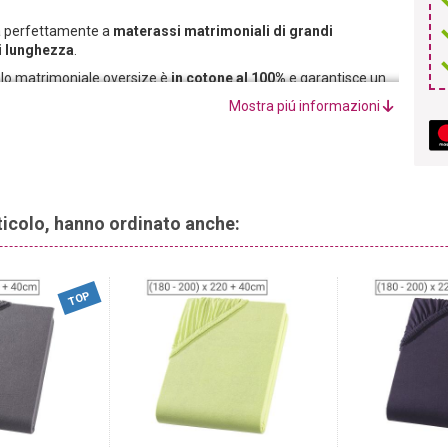
ta perfettamente a
materassi matrimoniali di grandi
i lunghezza
.
uolo matrimoniale oversize è
in cotone al 100%
e garantisce un
Mostra piú informazioni
rticolo, hanno ordinato anche:
TOP