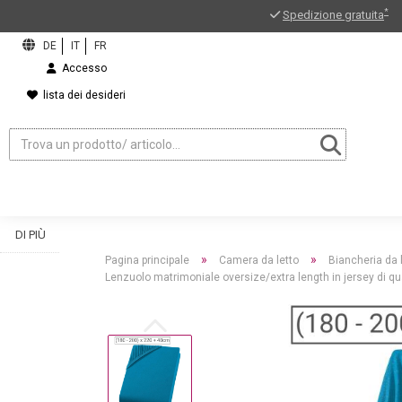
*
Spedizione gratuita
Accesso
lista dei desideri
DI PIÙ
»
»
Pagina principale
Camera da letto
Biancheria da 
Lenzuolo matrimoniale oversize/extra length in jersey di qu
ord?