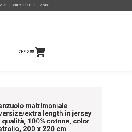
30 giorni per la restituzione
CHF 0.00
enzuolo matrimoniale
versize/extra length in jersey
i qualità, 100% cotone, color
etrolio, 200 x 220 cm