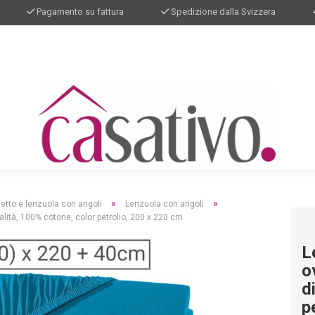
Pagamento su fattura
Spedizione dalla Svizzera
»
»
letto e lenzuola con angoli
Lenzuola con angoli
alità, 100% cotone, color petrolio, 200 x 220 cm
L
o
d
p