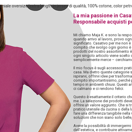
iale oversize/extra length in jersey di qualità, 100% cotone, color petr
La mia passione in Casa
Responsabile acquisti p
Mi chiamo Maja K. e sono la respon
quando arrivo al lavoro, provo ogn
significato. Casativo per me non è 
compito che svolgo ogni giorno è i
prodotti del nostro assortimento è
ogni singolo articolo viene scelto
semplicemente merce – cerchiamo
Il mio focus è sugli accessori pratic
casa. Ma dietro queste categorie s
ispirarvi, offrirvi idee per trasfor
compito importantissimo, perché p
tempo in ambienti chiusi. Questi a
ci calmano e ci rendono felici.
Questo è esattamente il criterio c
me. La selezione dei prodotti deve 
offrire un valore aggiunto. Che si 
pratico utensile da cucina o della
fare una differenza tangibile nella v
soluzioni che non siano solo belle, 
Avere la possibilità di immergerm
dell’estetica, e contribuire attiva