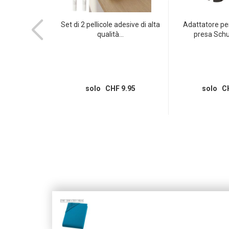
e a 3 poli tipo
Set di 2 pellicole adesive di alta
Adattatore pe
a...
qualità...
presa Schuk
 7.95
solo CHF 9.95
solo CH