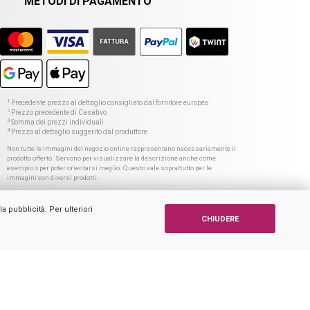
METODI DI PAGAMENTO
1
Precedente prezzo al dettaglio consigliato dal fornitore europeo
2
Prezzo precedente di Casativo
3
Somma dei prezzi individuali
4
Prezzo al dettaglio suggerito dal produttore
Non tutte le immagini del negozio online rappresentano necessariamente il
prodotto offerto. Servono per visualizzare la descrizione anche come
esempio o per poter orientarsi meglio. Questo vale soprattutto per le
immagini con diversi prodotti.
a pubblicità. Per ulteriori
CHIUDERE