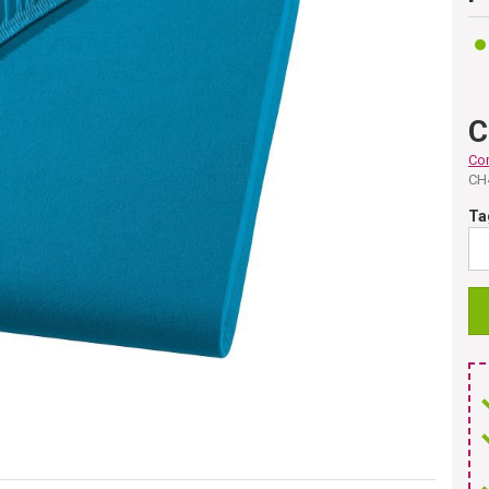
C
Co
CH
Ta