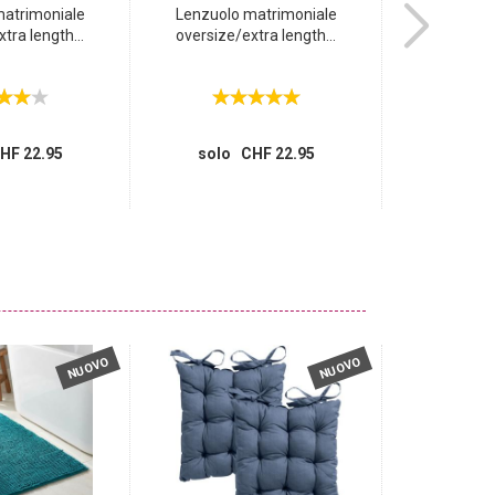
matrimoniale
Lenzuolo matrimoniale
Lenzuolo con
tra length...
oversize/extra length...
qualit
solo 
HF 22.95
solo CHF 22.95
NUOVO
NUOVO