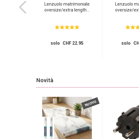
in acciaio inox
Lenzuolo matrimoniale
Lenzuolo ma
l...
oversize/extra length...
oversize/ext
 11.95
solo CHF 22.95
solo CH
Novità
NUOVO
NUOVO