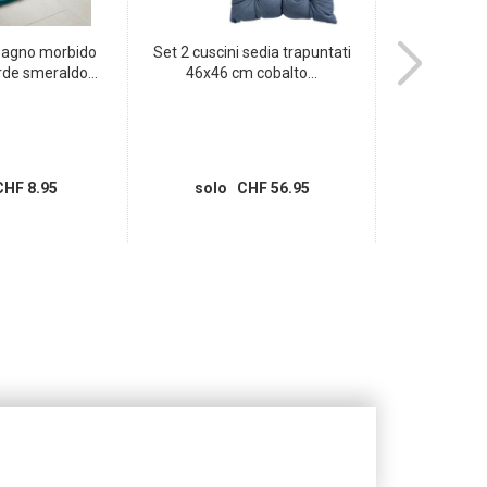
bagno morbido
Set 2 cuscini sedia trapuntati
Pellicola ades
de smeraldo...
46x46 cm cobalto...
marm
HF 8.95
solo CHF 56.95
solo