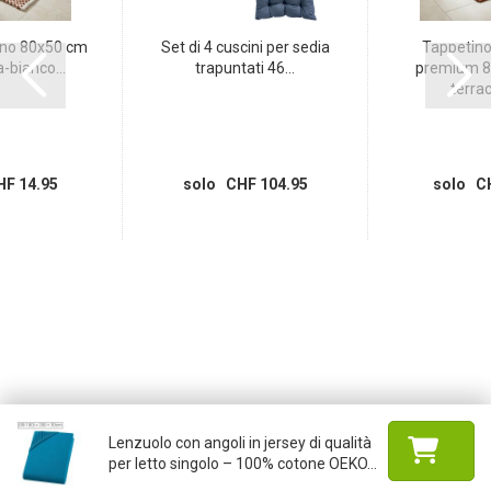
no 80x50 cm
Set di 4 cuscini per sedia
Tappetino
-bianco...
trapuntati 46...
premium 8
terrac
F 14.95
solo CHF 104.95
solo CH
Lenzuolo con angoli in jersey di qualità
per letto singolo – 100% cotone OEKO...