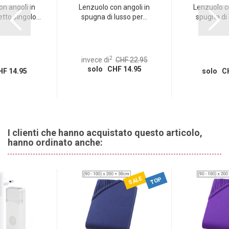
n angoli in
Lenzuolo con angoli in
Lenzuolo co
tto singolo...
spugna di lusso per...
spugna di l
2
invece di
CHF 22.95
solo CHF 14.95
F 14.95
solo CH
I clienti che hanno acquistato questo articolo,
hanno ordinato anche:
SALE
TOP