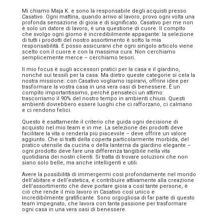
Mi chiamo Maja K. e sono la responsabile degli acquisti presso
Casativo. Ogni mattina, quando arrivo al lavoro, provo ogni volta una
profonda sensazione di gioia e di significato. Casativo per me non
è solo un datore di lavoro, è una questione di cuore. Il compito
che svolgo ogni giorno è incredibilmente appagante: la selezione
di tutti i prodotti del nostro assortimento è sotto la mia
responsabilità. E posso assicurarvi che ogni singolo articolo viene
scelto con il cuore e con la massima cura. Non cerchiamo
semplicemente merce – cerchiamo tesori.
Il mio focus è sugli accessori pratici per la casa e il giardino,
nonché sui tessili per la casa. Ma dietro queste categorie si cela la
nostra missione: con Casativo vogliamo ispirarvi, offrirvi idee per
trasformare la vostra casa in una vera oasi di benessere. È un
compito importantissimo, perché pensateci un attimo:
trascorriamo il 90% del nostro tempo in ambienti chiusi. Questi
ambienti dovrebbero essere luoghi che ci rafforzano, ci calmano
e ci rendono felici.
Questo è esattamente il criterio che guida ogni decisione di
acquisto nel mio team e in me. La selezione dei prodotti deve
facilitare la vita o renderla più piacevole – deve offrire un valore
aggiunto. Che si tratti della coperta particolarmente morbida, del
pratico utensile da cucina o della lanterna da giardino elegante –
ogni prodotto deve fare una differenza tangibile nella vita
quotidiana dei nostri clienti. Si tratta di trovare soluzioni che non
siano solo belle, ma anche intelligenti e utili.
Avere la possibilità di immergermi così profondamente nel mondo
dell’abitare e dell’estetica, e contribuire attivamente alla creazione
dell’assortimento che deve portare gioia a così tante persone, è
ciò che rende il mio lavoro in Casativo così unico e
incredibilmente gratificante. Sono orgogliosa di far parte di questo
team impegnato, che lavora con tanta passione per trasformare
ogni casa in una vera oasi di benessere.