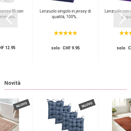
enza fili con
Lenzuolo singolo in jersey di
Lenzuolo con a
minoso,...
qualità, 100%...
di qua
F 12.95
solo CHF 9.95
solo C
Novità
NUOVO
NUOVO