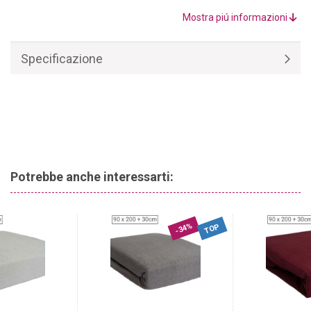
Il lenzuolo con angoli petrolio 90 x 200 cm, realizzato con materie
prime di alta qualità, è composto al
100% da cotone.
Garantisce
Mostra piú informazioni
un clima di sonno piacevole in ogni stagione.
Specificazione
Potrebbe anche interessarti:
-34%
TOP