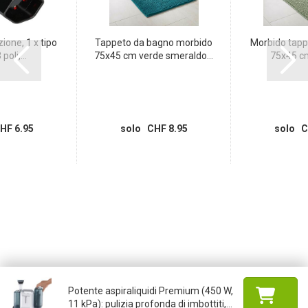
ione, 1 x tipo
Tappeto da bagno morbido
Morbido tapp
poli,...
75x45 cm verde smeraldo...
75x45 cm
HF 6.95
solo CHF 8.95
solo C
Potente aspiraliquidi Premium (450 W,
11 kPa): pulizia profonda di imbottiti,...