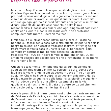
Responsabile acquisti per vocazione
Mi chiamo Maja K. e sono la responsabile degli acquisti presso
Casativo. Ogni mattina, quando arrivo al lavoro, provo ogni volta una
profonda sensazione di gioia e di significato. Casativo per me non
è solo un datore di lavoro, è una questione di cuore. Il compito
che svolgo ogni giorno è incredibilmente appagante: la selezione
di tutti i prodotti del nostro assortimento è sotto la mia
responsabilità. E posso assicurarvi che ogni singolo articolo viene
scelto con il cuore e con la massima cura. Non cerchiamo
semplicemente merce – cerchiamo tesori.
Il mio focus è sugli accessori pratici per la casa e il giardino,
nonché sui tessili per la casa. Ma dietro queste categorie si cela la
nostra missione: con Casativo vogliamo ispirarvi, offrirvi idee per
trasformare la vostra casa in una vera oasi di benessere. È un
compito importantissimo, perché pensateci un attimo:
trascorriamo il 90% del nostro tempo in ambienti chiusi. Questi
ambienti dovrebbero essere luoghi che ci rafforzano, ci calmano
e ci rendono felici.
Questo è esattamente il criterio che guida ogni decisione di
acquisto nel mio team e in me. La selezione dei prodotti deve
facilitare la vita o renderla più piacevole – deve offrire un valore
aggiunto. Che si tratti della coperta particolarmente morbida, del
pratico utensile da cucina o della lanterna da giardino elegante –
ogni prodotto deve fare una differenza tangibile nella vita
quotidiana dei nostri clienti. Si tratta di trovare soluzioni che non
siano solo belle, ma anche intelligenti e utili.
Avere la possibilità di immergermi così profondamente nel mondo
dell’abitare e dell’estetica, e contribuire attivamente alla creazione
dell’assortimento che deve portare gioia a così tante persone, è
ciò che rende il mio lavoro in Casativo così unico e
incredibilmente gratificante. Sono orgogliosa di far parte di questo
team impegnato, che lavora con tanta passione per trasformare