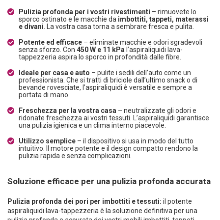
Pulizia profonda per i vostri rivestimenti
– rimuovete lo
sporco ostinato e le macchie da
imbottiti, tappeti, materassi
e divani
. La vostra casa torna a sembrare fresca e pulita.
Potente ed efficace
– eliminate macchie e odori sgradevoli
senza sforzo. Con
450 W e 11 kPa
l’aspiraliquidi lava-
tappezzeria aspira lo sporco in profondità dalle fibre.
Ideale per casa e auto
– pulite i sedili dell’auto come un
professionista. Che si tratti di briciole dall’ultimo snack o di
bevande rovesciate, l’aspiraliquidi è versatile e sempre a
portata di mano.
Freschezza per la vostra casa
– neutralizzate gli odori e
ridonate freschezza ai vostri tessuti. L’aspiraliquidi garantisce
una pulizia igienica e un clima interno piacevole.
Utilizzo semplice
– il dispositivo si usa in modo del tutto
intuitivo. Il motore potente e il design compatto rendono la
pulizia rapida e senza complicazioni.
Soluzione efficace per una pulizia profonda accurata
Pulizia profonda dei pori per imbottiti e tessuti:
il potente
aspiraliquidi lava-tappezzeria è la soluzione definitiva per una
pulizia profonda e accurata dei vostri mobili imbottiti, tappeti,