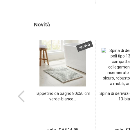
Novità
NUOVO
NUOVO
gno premium
Tappetino da bagno 80x50 cm
Spina di derivazi
e cedro...
verde-bianco...
13-bia
 14.95
solo CHF 14.95
solo CH