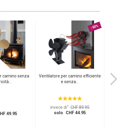
-50%
er camino senza
Ventilatore per camino efficiente
Set di coltelli
icità...
e senza...
– 
1
invece di
CHF 89.95
solo CHF 44.95
HF 49.95
solo