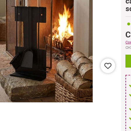
c
s
C
Co
CH