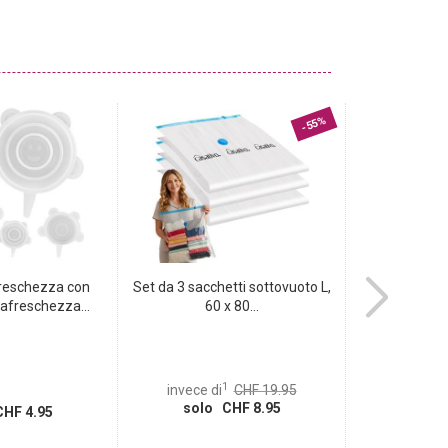
-55%
freschezza con
Set da 3 sacchetti sottovuoto L,
Robusta livell
vafreschezza...
60 x 80...
30
1
invece di
CHF 19.95
invece d
solo CHF 8.95
solo
HF 4.95