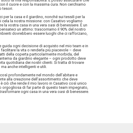
 sotto la mia responsabilità. E posso assicurarvi che
 con il cuore e con la massima cura. Non cerchiamo
 tesori.
i per la casa e il giardino, nonché sui tessili per la
i cela la nostra missione: con Casativo vogliamo
mare la vostra casa in una vera oasi di benessere. È un
ensateci un attimo: trascorriamo il 90% del nostro
mbienti dovrebbero essere luoghi che ci rafforzano,
he guida ogni decisione di acquisto nel mio team e in
facilitare la vita o renderla più piacevole – deve
tratti della coperta particolarmente morbida, del
 lanterna da giardino elegante – ogni prodotto deve
ita quotidiana dei nostri clienti. Si tratta di trovare
ma anche intelligenti e utili.
i così profondamente nel mondo dell’abitare e
mente alla creazione dell’assortimento che deve
 è ciò che rende il mio lavoro in Casativo così unico
no orgogliosa di far parte di questo team impegnato,
trasformare ogni casa in una vera oasi di benessere.