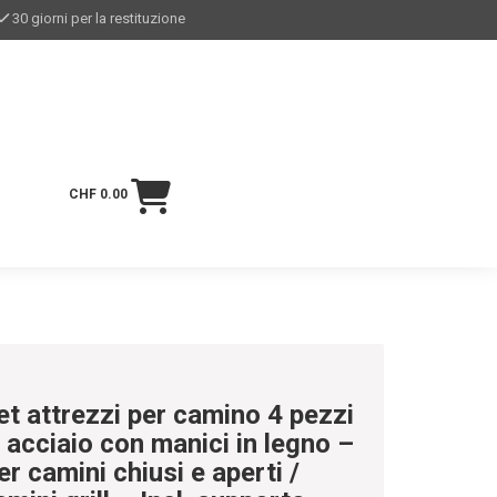
30 giorni per la restituzione
CHF 0.00
et attrezzi per camino 4 pezzi
n acciaio con manici in legno –
er camini chiusi e aperti /