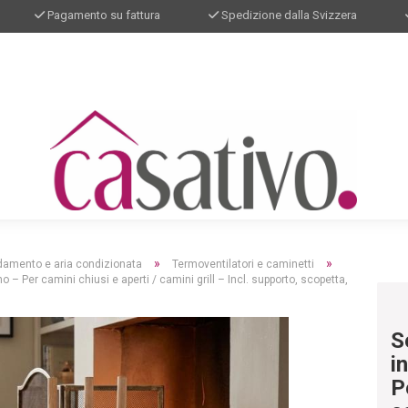
Pagamento su fattura
Spedizione dalla Svizzera
»
»
damento e aria condizionata
Termoventilatori e caminetti
 – Per camini chiusi e aperti / camini grill – Incl. supporto, scopetta,
S
i
P