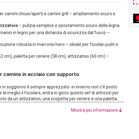
per camini chiusi/aperti e camini grill – ampliamento sicuro e
tizzatoio
– pulizia semplice e spostamento sicuro della legna
manici in legno per una distanza di sicurezza dal fuoco –
uzione robusta in marrone/nero – ideale per focolari puliti e
2 cm), paletta per cenere (58 cm), attizzatoio (60 cm) –
er camino in acciaio con supporto
in soggiorno è sempre apprezzato: in inverno non c’è posto
 al meglio il focolare, entra in gioco questo set di attrezzi per
sto da un attizzatoio, una scopetta per cenere e una paletta.
mino garantiscono una distanza di sicurezza dal fuoco. Con
Mostra piú informazioni
 e sicuro. E per mantenere sempre pulito il camino spento,
on lo utilizza, può riporre il nuovo set per camino in modo
io con manici in legno è adatto sia per camini chiusi sia per