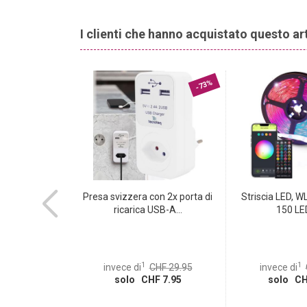
I clienti che hanno acquistato questo a
-50%
-73%
ti luce UV &
Presa svizzera con 2x porta di
Striscia LED, W
ria...
ricarica USB-A...
150 LED
1
1
HF 39.95
invece di
CHF 29.95
invece di
 19.95
solo CHF 7.95
solo CH