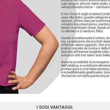
prodotti del nostro assortimento è
ogni singolo articolo viene scelto
semplicemente merce – cerchiamo
Il mio focus è sugli accessori pratic
casa. Ma dietro queste categorie s
ispirarvi, offrirvi idee per trasfor
compito importantissimo, perché p
tempo in ambienti chiusi. Questi a
ci calmano e ci rendono felici.
Questo è esattamente il criterio c
me. La selezione dei prodotti deve 
offrire un valore aggiunto. Che si 
pratico utensile da cucina o della
fare una differenza tangibile nella v
soluzioni che non siano solo belle, 
Avere la possibilità di immergerm
dell’estetica, e contribuire attiva
portare gioia a così tante persone,
e incredibilmente gratificante. So
che lavora con tanta passione per 
I SUOI VANTAGGI: