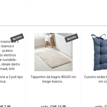
NUOVO
NUOVO
one a 3 poli tipo
Tappetino da bagno 80x50 cm
Cuscino sedia 
nca...
beige-bianco...
cm co
F 7.95
solo CHF 14.95
solo C