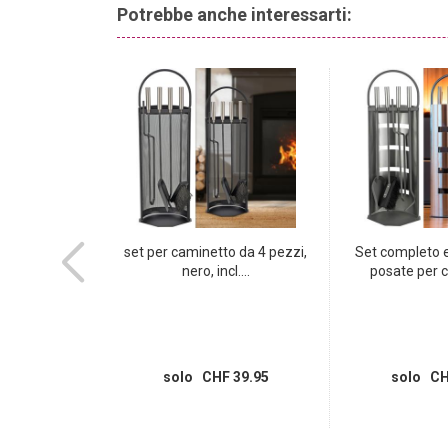
camini aperti. È indicato anche per l’uso con camini gri
Potrebbe anche interessarti:
 da bagno da 6
set per caminetto da 4 pezzi,
Set completo e
/bambù,...
nero, incl....
posate per c
 32.95
solo CHF 39.95
solo CH