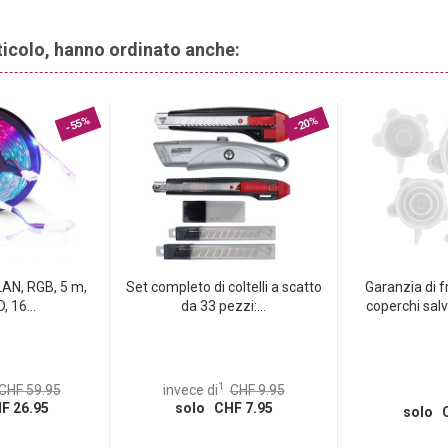
rticolo, hanno ordinato anche:
-55%
-20%
LAN, RGB, 5 m,
Set completo di coltelli a scatto
Garanzia di 
, 16...
da 33 pezzi:...
coperchi sal
1
CHF 59.95
invece di
CHF 9.95
F 26.95
solo CHF 7.95
solo C