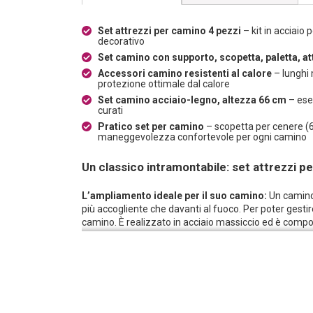
Set attrezzi per camino 4 pezzi
– kit in acciaio 
decorativo
Set camino con supporto, scopetta, paletta, at
Accessori camino resistenti al calore
– lunghi 
protezione ottimale dal calore
Set camino acciaio-legno, altezza 66 cm
– esec
curati
Pratico set per camino
– scopetta per cenere (6
maneggevolezza confortevole per ogni camino
Un classico intramontabile: set attrezzi p
L’ampliamento ideale per il suo camino:
Un camino 
più accogliente che davanti al fuoco. Per poter gestire
camino. È realizzato in acciaio massiccio ed è compo
Design funzionale:
I manici extra lunghi del set ca
l’attizzatoio può spostare la legna in modo semplice
servono la scopetta per cenere e la paletta. Quando n
sicuro e decorativo sul supporto.
Campi d’impiego:
Questo pratico set camino in accia