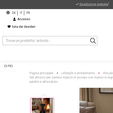
*
Spedizione gratuita
Accesso
lista dei desideri
DI PIÙ
»
»
Pagina principale
Lifestyle e arredamento
Riscal
Set attrezzi per camino 4 pezzi in acciaio con manici in legno
paletta e attizzatoio
ord?