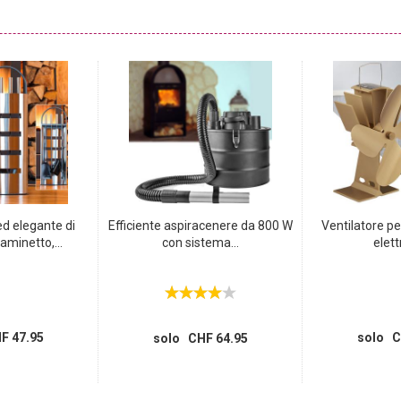
ll.
d elegante di
Efficiente aspiracenere da 800 W
Ventilatore p
aminetto,...
con sistema...
elettr
F 47.95
solo C
solo CHF 64.95