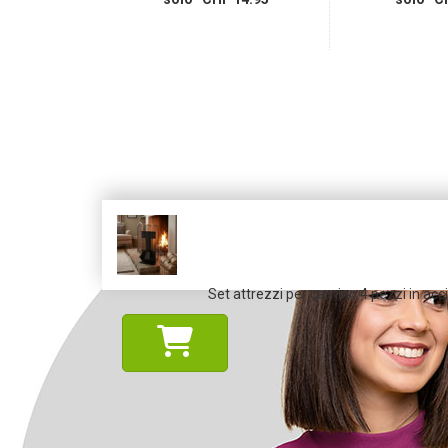
Set attrezzi per camino 4 pezzi in accia