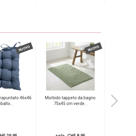
NUOVO
NUOVO
trapuntato 46x46
Morbido tappeto da bagno
Moderna pell
balto...
75x45 cm verde...
motivo a
HF 29.95
solo CHF 8.95
solo