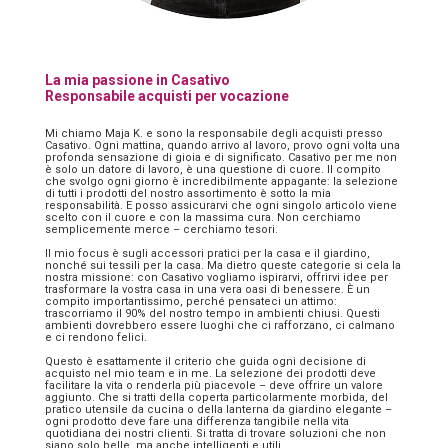
La mia passione in Casativo
Responsabile acquisti per vocazione
Mi chiamo Maja K. e sono la responsabile degli acquisti presso
Casativo. Ogni mattina, quando arrivo al lavoro, provo ogni volta una
profonda sensazione di gioia e di significato. Casativo per me non
è solo un datore di lavoro, è una questione di cuore. Il compito
che svolgo ogni giorno è incredibilmente appagante: la selezione
di tutti i prodotti del nostro assortimento è sotto la mia
responsabilità. E posso assicurarvi che ogni singolo articolo viene
scelto con il cuore e con la massima cura. Non cerchiamo
semplicemente merce – cerchiamo tesori.
Il mio focus è sugli accessori pratici per la casa e il giardino,
nonché sui tessili per la casa. Ma dietro queste categorie si cela la
nostra missione: con Casativo vogliamo ispirarvi, offrirvi idee per
trasformare la vostra casa in una vera oasi di benessere. È un
compito importantissimo, perché pensateci un attimo:
trascorriamo il 90% del nostro tempo in ambienti chiusi. Questi
ambienti dovrebbero essere luoghi che ci rafforzano, ci calmano
e ci rendono felici.
Questo è esattamente il criterio che guida ogni decisione di
acquisto nel mio team e in me. La selezione dei prodotti deve
facilitare la vita o renderla più piacevole – deve offrire un valore
aggiunto. Che si tratti della coperta particolarmente morbida, del
pratico utensile da cucina o della lanterna da giardino elegante –
ogni prodotto deve fare una differenza tangibile nella vita
quotidiana dei nostri clienti. Si tratta di trovare soluzioni che non
siano solo belle, ma anche intelligenti e utili.