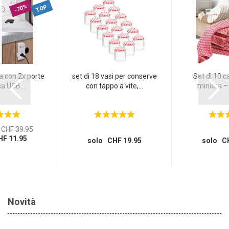
-70%
TOP
a con 2x porte
set di 18 vasi per conserve
Set di 10 c
ca USB...
con tappo a vite,...
miniera – 
CHF 39.95
F 11.95
solo CHF 19.95
solo CH
Novità