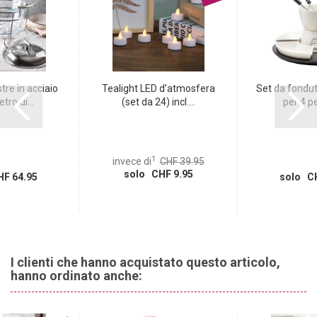
re in acciaio
Tealight LED d’atmosfera
Set da fondut
tro di...
(set da 24) incl....
per 4 pe
1
invece di
CHF 39.95
solo CHF 9.95
F 64.95
solo CH
I clienti che hanno acquistato questo articolo,
hanno ordinato anche: