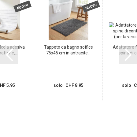
NUOVO
NUOVO
icola adesiva
Tappeto da bagno soffice
Adattatore fi
attone,...
75x45 cm in antracite...
spina di c
HF 5.95
solo CHF 8.95
solo C