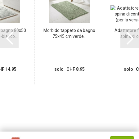
 bagno 80x50
Morbido tappeto da bagno
Adattatore fi
bianco...
75x45 cm verde...
spina di c
F 14.95
solo CHF 8.95
solo C