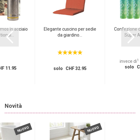
mos in acciaio
Elegante cuscino per sedie
Confezione d
ional...
da giardino...
Super Al
1
invece di
solo C
F 11.95
solo CHF 32.95
Novità
NUOVO
NUOVO