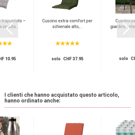
 trapuntato –
Cuscino extra-comfort per
Cuscino pe
 seduta...
schienale alto,...
giardino schi
solo CH
F 10.95
solo CHF 37.95
I clienti che hanno acquistato questo articolo,
hanno ordinato anche: