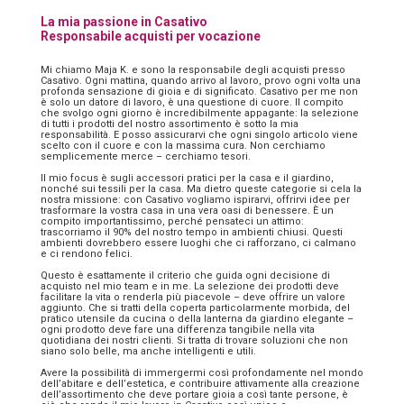
La mia passione in Casativo
Responsabile acquisti per vocazione
Mi chiamo Maja K. e sono la responsabile degli acquisti presso
Casativo. Ogni mattina, quando arrivo al lavoro, provo ogni volta una
profonda sensazione di gioia e di significato. Casativo per me non
è solo un datore di lavoro, è una questione di cuore. Il compito
che svolgo ogni giorno è incredibilmente appagante: la selezione
di tutti i prodotti del nostro assortimento è sotto la mia
responsabilità. E posso assicurarvi che ogni singolo articolo viene
scelto con il cuore e con la massima cura. Non cerchiamo
semplicemente merce – cerchiamo tesori.
Il mio focus è sugli accessori pratici per la casa e il giardino,
nonché sui tessili per la casa. Ma dietro queste categorie si cela la
nostra missione: con Casativo vogliamo ispirarvi, offrirvi idee per
trasformare la vostra casa in una vera oasi di benessere. È un
compito importantissimo, perché pensateci un attimo:
trascorriamo il 90% del nostro tempo in ambienti chiusi. Questi
ambienti dovrebbero essere luoghi che ci rafforzano, ci calmano
e ci rendono felici.
Questo è esattamente il criterio che guida ogni decisione di
acquisto nel mio team e in me. La selezione dei prodotti deve
facilitare la vita o renderla più piacevole – deve offrire un valore
aggiunto. Che si tratti della coperta particolarmente morbida, del
pratico utensile da cucina o della lanterna da giardino elegante –
ogni prodotto deve fare una differenza tangibile nella vita
quotidiana dei nostri clienti. Si tratta di trovare soluzioni che non
siano solo belle, ma anche intelligenti e utili.
Avere la possibilità di immergermi così profondamente nel mondo
dell’abitare e dell’estetica, e contribuire attivamente alla creazione
dell’assortimento che deve portare gioia a così tante persone, è