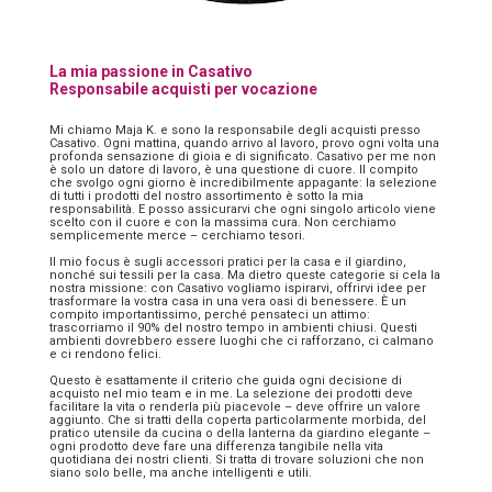
La mia passione in Casativo
Responsabile acquisti per vocazione
Mi chiamo Maja K. e sono la responsabile degli acquisti presso
Casativo. Ogni mattina, quando arrivo al lavoro, provo ogni volta una
profonda sensazione di gioia e di significato. Casativo per me non
è solo un datore di lavoro, è una questione di cuore. Il compito
che svolgo ogni giorno è incredibilmente appagante: la selezione
di tutti i prodotti del nostro assortimento è sotto la mia
responsabilità. E posso assicurarvi che ogni singolo articolo viene
scelto con il cuore e con la massima cura. Non cerchiamo
semplicemente merce – cerchiamo tesori.
Il mio focus è sugli accessori pratici per la casa e il giardino,
nonché sui tessili per la casa. Ma dietro queste categorie si cela la
nostra missione: con Casativo vogliamo ispirarvi, offrirvi idee per
trasformare la vostra casa in una vera oasi di benessere. È un
compito importantissimo, perché pensateci un attimo:
trascorriamo il 90% del nostro tempo in ambienti chiusi. Questi
ambienti dovrebbero essere luoghi che ci rafforzano, ci calmano
e ci rendono felici.
Questo è esattamente il criterio che guida ogni decisione di
acquisto nel mio team e in me. La selezione dei prodotti deve
facilitare la vita o renderla più piacevole – deve offrire un valore
aggiunto. Che si tratti della coperta particolarmente morbida, del
pratico utensile da cucina o della lanterna da giardino elegante –
ogni prodotto deve fare una differenza tangibile nella vita
quotidiana dei nostri clienti. Si tratta di trovare soluzioni che non
siano solo belle, ma anche intelligenti e utili.