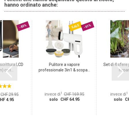
hanno ordinato anche:
SALE
-83%
-61%
scrittura LCD
Pulitore a vapore
Set di 4 sfere 
) con...
professionale 3in1 & scopa...
rispar
1
1
invece di
CHF 169.95
invece di
CHF 29.95
solo CHF 64.95
solo CH
HF 4.95