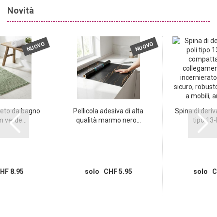
Novità
NUOVO
NUOVO
eto da bagno
Pellicola adesiva di alta
Spina di deriv
 verde...
qualità marmo nero...
tipo 13-
HF 8.95
solo CHF 5.95
solo C