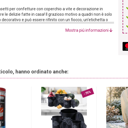
setti per confetture con coperchio a vite e decorazione in
re le delizie fatte in casa! Il grazioso motivo a quadri non è solo
ecorativo e può essere rifinito con un fiocco, un‘etichetta o
Mostra piú informazioni
 i tumbler rotondi possono essere chiusi ermeticamente e in modo
ezione completamente priva di BPA non rilascia alcun sapore
zie, erbe, creme spalmabili, zucchero e sali.
tri figli piace collezionare souvenir in spiaggia? Non tornate mai
 Allora mettete i vostri souvenir e oggetti da collezione in
etichettati singolarmente e vi ricorderà sempre i momenti più
rticolo, hanno ordinato anche:
-75%