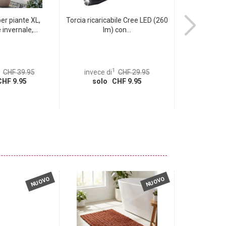
er piante XL,
Torcia ricaricabile Cree LED (260
Set da 3 sacch
invernale,...
lm) con...
60
1
CHF 39.95
invece di
CHF 29.95
invece d
HF 9.95
solo CHF 9.95
solo
NUOVO
NUOVO