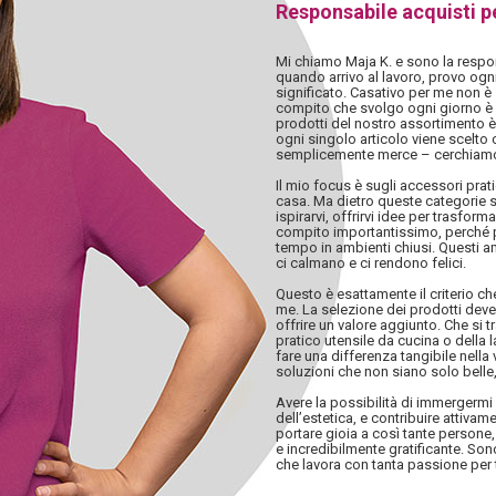
Responsabile acquisti p
Mi chiamo Maja K. e sono la respon
quando arrivo al lavoro, provo ogn
significato. Casativo per me non è 
compito che svolgo ogni giorno è i
prodotti del nostro assortimento è
ogni singolo articolo viene scelto
semplicemente merce – cerchiamo
Il mio focus è sugli accessori pratic
casa. Ma dietro queste categorie s
ispirarvi, offrirvi idee per trasfor
compito importantissimo, perché p
tempo in ambienti chiusi. Questi a
ci calmano e ci rendono felici.
Questo è esattamente il criterio c
me. La selezione dei prodotti deve 
offrire un valore aggiunto. Che si 
pratico utensile da cucina o della
fare una differenza tangibile nella v
soluzioni che non siano solo belle, 
Avere la possibilità di immergerm
dell’estetica, e contribuire attiva
portare gioia a così tante persone,
e incredibilmente gratificante. So
che lavora con tanta passione per 