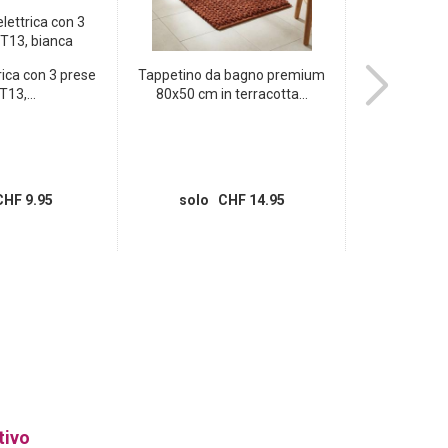
rica con 3 prese
Tappetino da bagno premium
Adattatore
T13,...
80x50 cm in terracotta...
presa Sc
HF 9.95
solo CHF 14.95
solo
tivo