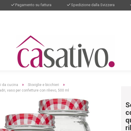
Pagamento su fattura
Spedizione dalla Svizzera
»
»
li da cucina
Stoviglie e bicchieri
dri, vaso per confetture con rilievo, 500 ml
S
c
q
r