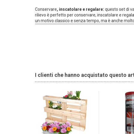
Conservare
, inscatolare e regalare:
questo set di va
rilievo è perfetto per conservare, inscatolare e regala
un motivo classico e senza tempo, ma è anche molto d
piccoli fiori.
Chiusura ermetica:
grazie al pratico tappo a vite,
sicuro. Il contenuto mantiene il suo aroma e la conf
estraneo. Sono i contenitori ideali per conservare spe
Qualcosa di completamente diverso:
a voi o ai vos
dalla vostra passeggiata nella natura senza souvenir?
questo barattolo con coperchio. Fornitelo di adesivi 
belli.
I clienti che hanno acquistato questo a