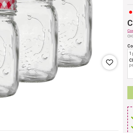
C
Co
CH
Co
1
C
p