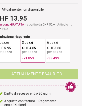
Attualmente non disponibile
HF 13.95
nsegna GRATUITA
- a partire da CHF 50.– | Articolo n.:
X4422
nfezione risparmio
 pezzo
3 pezzi
6 pezzi
HF 5.95
CHF 4.65
CHF 3.66
er pezzo
per pezzo
per pezzo
-21.85%
-38.49%
ATTUALMENTE ESAURITO
Diritto di recesso entro 30 giorni
Acquisto con fattura – Pagamento
entro 14 giorni