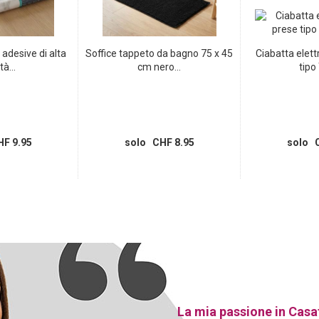
e adesive di alta
Soffice tappeto da bagno 75 x 45
Ciabatta elett
tà...
cm nero...
tipo 
F 9.95
solo CHF 8.95
solo C
La mia passione in Casa