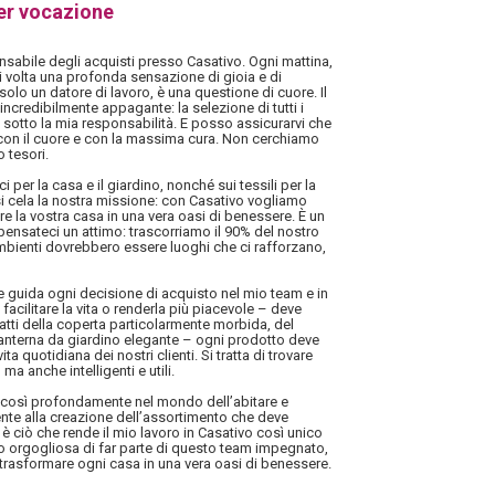
er vocazione
sabile degli acquisti presso Casativo. Ogni mattina,
i volta una profonda sensazione di gioia e di
solo un datore di lavoro, è una questione di cuore. Il
ncredibilmente appagante: la selezione di tutti i
 sotto la mia responsabilità. E posso assicurarvi che
 con il cuore e con la massima cura. Non cerchiamo
 tesori.
i per la casa e il giardino, nonché sui tessili per la
i cela la nostra missione: con Casativo vogliamo
mare la vostra casa in una vera oasi di benessere. È un
ensateci un attimo: trascorriamo il 90% del nostro
mbienti dovrebbero essere luoghi che ci rafforzano,
he guida ogni decisione di acquisto nel mio team e in
facilitare la vita o renderla più piacevole – deve
tratti della coperta particolarmente morbida, del
 lanterna da giardino elegante – ogni prodotto deve
ita quotidiana dei nostri clienti. Si tratta di trovare
ma anche intelligenti e utili.
i così profondamente nel mondo dell’abitare e
mente alla creazione dell’assortimento che deve
 è ciò che rende il mio lavoro in Casativo così unico
no orgogliosa di far parte di questo team impegnato,
trasformare ogni casa in una vera oasi di benessere.