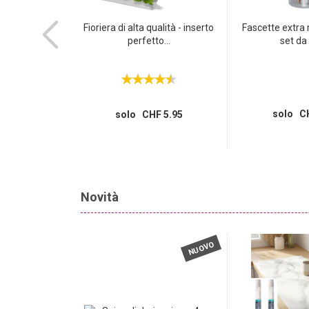
eschezza con
Fioriera di alta qualità - inserto
Fascette extra r
reschezza...
perfetto...
set da 
 4.95
solo CH
solo CHF 5.95
Novità
NUOVO
NUOVO