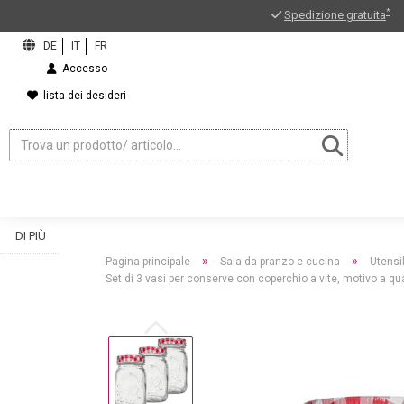
*
Spedizione gratuita
Accesso
lista dei desideri
DI PIÙ
»
»
Pagina principale
Sala da pranzo e cucina
Utensi
Set di 3 vasi per conserve con coperchio a vite, motivo a qua
ord?