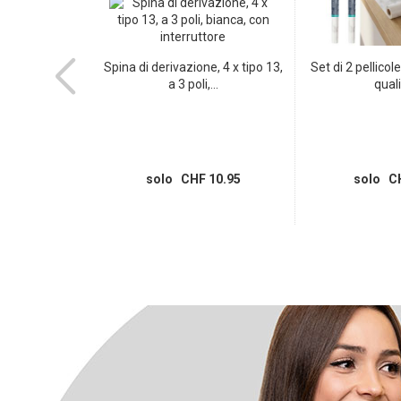
to da bagno
Spina di derivazione, 4 x tipo 13,
Set di 2 pellicol
erde...
a 3 poli,...
quali
 8.95
solo CHF 10.95
solo CH