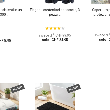
esistenti in un
Eleganti contenitori per scorte, 3
Copertura p
300...
pezzi,...
protezione 
1
1
invece di
invece di
CHF 99.95
solo C
solo CHF 24.95
F 5.95
NUOVO
NUOVO