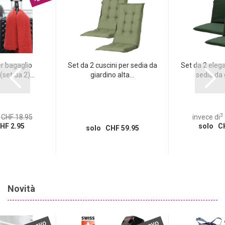
perfettamente alle linee del tuo corpo e garantisce il massimo
comfort!
r bagaglio
Set da 2 cuscini per sedia da
Set da 2 elega
set da 2)...
giardino alta...
sedia da g
3
CHF 18.95
invece di
HF 2.95
solo CH
solo CHF 59.95
Novità