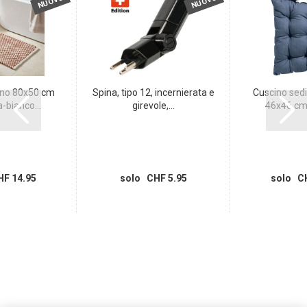
NUOVO
NUOVO
no 80x50 cm
Spina, tipo 12, incernierata e
Cuscino sedi
-bianco...
girevole,...
46x46 cm 
F 14.95
solo CHF 5.95
solo CH