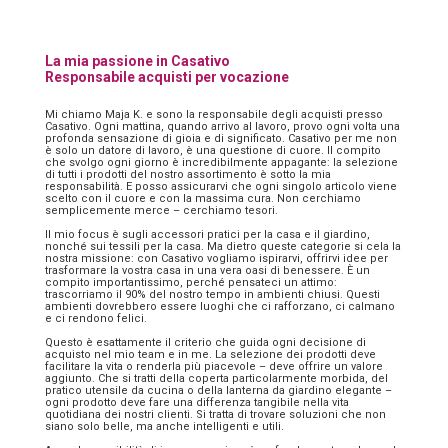
La mia passione in Casativo
Responsabile acquisti per vocazione
Mi chiamo Maja K. e sono la responsabile degli acquisti presso
Casativo. Ogni mattina, quando arrivo al lavoro, provo ogni volta una
profonda sensazione di gioia e di significato. Casativo per me non
è solo un datore di lavoro, è una questione di cuore. Il compito
che svolgo ogni giorno è incredibilmente appagante: la selezione
di tutti i prodotti del nostro assortimento è sotto la mia
responsabilità. E posso assicurarvi che ogni singolo articolo viene
scelto con il cuore e con la massima cura. Non cerchiamo
semplicemente merce – cerchiamo tesori.
Il mio focus è sugli accessori pratici per la casa e il giardino,
nonché sui tessili per la casa. Ma dietro queste categorie si cela la
nostra missione: con Casativo vogliamo ispirarvi, offrirvi idee per
trasformare la vostra casa in una vera oasi di benessere. È un
compito importantissimo, perché pensateci un attimo:
trascorriamo il 90% del nostro tempo in ambienti chiusi. Questi
ambienti dovrebbero essere luoghi che ci rafforzano, ci calmano
e ci rendono felici.
Questo è esattamente il criterio che guida ogni decisione di
acquisto nel mio team e in me. La selezione dei prodotti deve
facilitare la vita o renderla più piacevole – deve offrire un valore
aggiunto. Che si tratti della coperta particolarmente morbida, del
pratico utensile da cucina o della lanterna da giardino elegante –
ogni prodotto deve fare una differenza tangibile nella vita
quotidiana dei nostri clienti. Si tratta di trovare soluzioni che non
siano solo belle, ma anche intelligenti e utili.