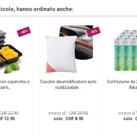
questi cuscini per sedia di qualità potete godere del massimo
rticolo, hanno ordinato anche:
nchina in giardino, sulla terrazza o in soggiorno – questi
creano un’atmosfera accogliente.
-43%
-70%
 con coperchio e
Cuscino deumidificatore auto
Confezione da 
rti,...
riutilizzabile...
Alka
1
1
CHF 22.95
invece di
CHF 29.95
invece di
F 12.95
solo CHF 8.95
solo C