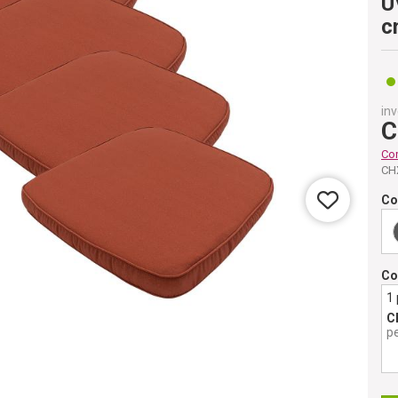
U
c
inv
C
Co
CH
Co
Co
1
C
p