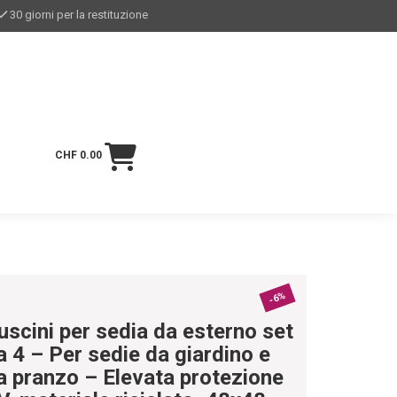
30 giorni per la restituzione
CHF 0.00
-6%
uscini per sedia da esterno set
a 4 – Per sedie da giardino e
a pranzo – Elevata protezione