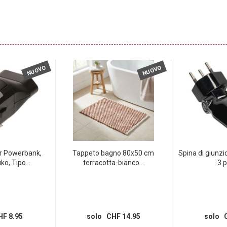
NUOVO
NUOVO
r Powerbank,
Tappeto bagno 80x50 cm
Spina di giunzio
o, Tipo...
terracotta-bianco...
3 po
F 8.95
solo CHF 14.95
solo C