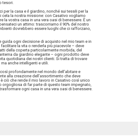
 tesori.
i per la casa e il giardino, nonché sui tessili per la
i cela la nostra missione: con Casativo vogliamo
mare la vostra casa in una vera oasi di benessere. È un
ensateci un attimo: trascorriamo il 90% del nostro
mbienti dovrebbero essere luoghi che ci rafforzano,
he guida ogni decisione di acquisto nel mio team e in
facilitare la vita o renderla più piacevole – deve
tratti della coperta particolarmente morbida, del
 lanterna da giardino elegante – ogni prodotto deve
ita quotidiana dei nostri clienti. Si tratta di trovare
ma anche intelligenti e utili.
i così profondamente nel mondo dell’abitare e
mente alla creazione dell’assortimento che deve
 è ciò che rende il mio lavoro in Casativo così unico
no orgogliosa di far parte di questo team impegnato,
trasformare ogni casa in una vera oasi di benessere.