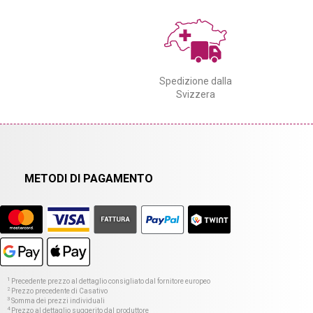
Spedizione dalla
Svizzera
METODI DI PAGAMENTO
1
Precedente prezzo al dettaglio consigliato dal fornitore europeo
2
Prezzo precedente di Casativo
3
Somma dei prezzi individuali
4
Prezzo al dettaglio suggerito dal produttore