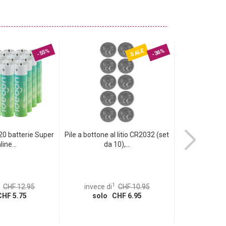
SALE
-55%
-36%
20 batterie Super
Pile a bottone al litio CR2032 (set
Set di pulizia 1
line...
da 10),...
smar
1
CHF 12.95
invece di
CHF 10.95
invece d
HF 5.75
solo CHF 6.95
solo