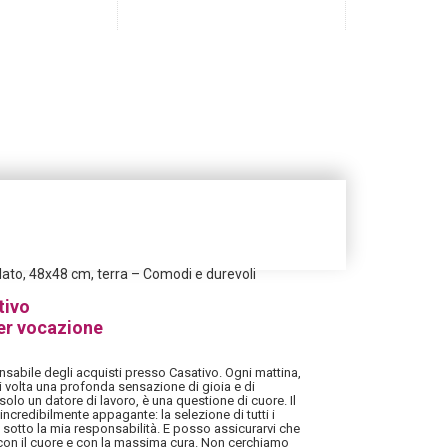
clato, 48x48 cm, terra – Comodi e durevoli
tivo
er vocazione
sabile degli acquisti presso Casativo. Ogni mattina,
i volta una profonda sensazione di gioia e di
solo un datore di lavoro, è una questione di cuore. Il
ncredibilmente appagante: la selezione di tutti i
 sotto la mia responsabilità. E posso assicurarvi che
 con il cuore e con la massima cura. Non cerchiamo