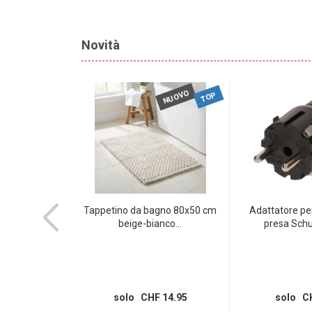
Novità
NUOVO
NUOVO
TOP
e, 4 x tipo 13,
Tappetino da bagno 80x50 cm
Adattatore pe
,...
beige-bianco...
presa Schuk
 10.95
solo CHF 14.95
solo CH