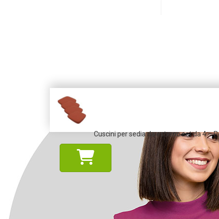
Cuscini per sedia da esterno set da 4 – P