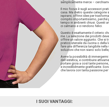
semplicemente merce – cerchiamo
Il mio focus è sugli accessori pratic
casa. Ma dietro queste categorie s
ispirarvi, offrirvi idee per trasfor
compito importantissimo, perché p
tempo in ambienti chiusi. Questi a
ci calmano e ci rendono felici.
Questo è esattamente il criterio c
me. La selezione dei prodotti deve 
offrire un valore aggiunto. Che si 
pratico utensile da cucina o della
fare una differenza tangibile nella v
soluzioni che non siano solo belle, 
Avere la possibilità di immergerm
dell’estetica, e contribuire attiva
portare gioia a così tante persone,
e incredibilmente gratificante. So
che lavora con tanta passione per 
I SUOI VANTAGGI: