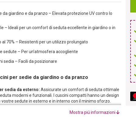
e da giardino e da pranzo – Elevata protezione UV contro lo
lle – Ideali per un comfort di seduta eccellente in giardino o in
to al 70% – Resistenti per un utilizzo prolungato
tre sedute – Per un’atmosfera accogliente
i sedia – Facili da posizionare
cini per sedie da giardino o da pranzo
er sedia da esterno:
Assicurate un comfort di seduta ottimale
 seduta moderni e funzionali. I cuscini compatti hanno un design
e vostre sedute in esterno e in interno con il minimo sforzo.
a da esterno sono realizzati con una combinazione di materiali
Mostra piú informazioni
 – 50% cotone, 45% poliestere e 5% altri materiali. La
 e offre una buona protezione UV: il colore inizia a scolorire
 e resistente, perciò questi cuscini seduta vi accompagneranno