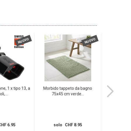
NUOVO
NUOVO
ne, 1 x tipo 13, a
Morbido tappeto da bagno
Tappetino d
li,...
75x45 cm verde...
80x50 cm i
HF 6.95
solo CHF 8.95
solo 