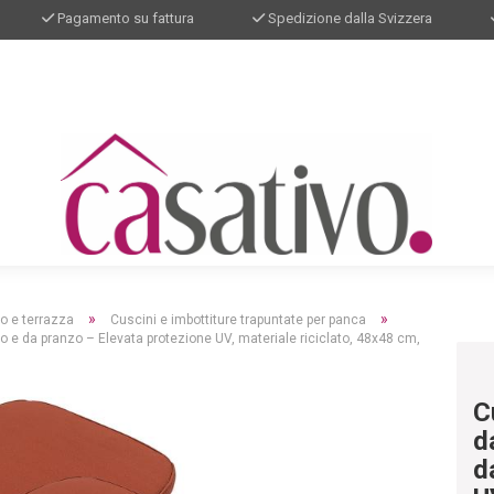
Pagamento su fattura
Spedizione dalla Svizzera
»
»
no e terrazza
Cuscini e imbottiture trapuntate per panca
no e da pranzo – Elevata protezione UV, materiale riciclato, 48x48 cm,
C
d
d