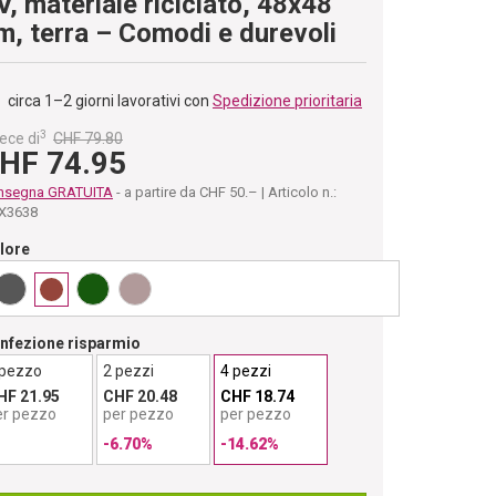
V, materiale riciclato, 48x48
m, terra – Comodi e durevoli
circa 1–2 giorni lavorativi con
Spedizione prioritaria
3
ece di
CHF 79.80
HF 74.95
nsegna GRATUITA
- a partire da CHF 50.– | Articolo n.:
X3638
lore
nfezione risparmio
 pezzo
2 pezzi
4 pezzi
HF 21.95
CHF 20.48
CHF 18.74
er pezzo
per pezzo
per pezzo
-6.70%
-14.62%