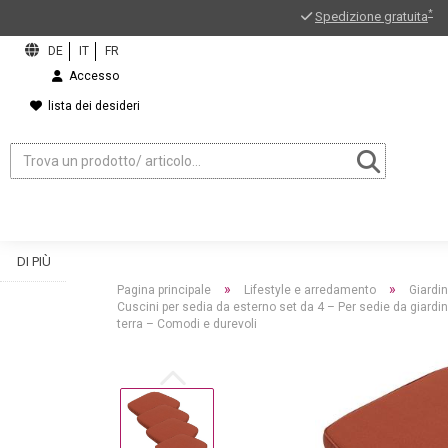
*
Spedizione gratuita
Accesso
lista dei desideri
DI PIÙ
»
»
Pagina principale
Lifestyle e arredamento
Giardi
Cuscini per sedia da esterno set da 4 – Per sedie da giardi
terra – Comodi e durevoli
ord?