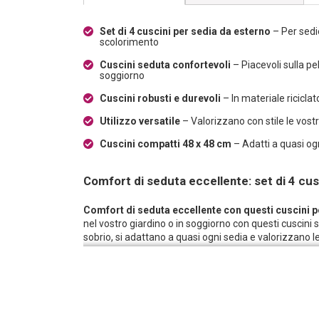
Set di 4 cuscini per sedia da esterno
– Per sedi
scolorimento
Cuscini seduta confortevoli
– Piacevoli sulla pe
soggiorno
Cuscini robusti e durevoli
– In materiale ricicla
Utilizzo versatile
– Valorizzano con stile le vos
Cuscini compatti 48 x 48 cm
– Adatti a quasi ogn
Comfort di seduta eccellente: set di 4 cus
Comfort di seduta eccellente con questi cuscini p
nel vostro giardino o in soggiorno con questi cuscini
sobrio, si adattano a quasi ogni sedia e valorizzano l
Lavorazione di alta qualità:
Questi cuscini per sedi
estremamente resistente, riciclata al 70% e di qualità
composizione è gradevole al tatto, morbida sulla pelle
solo dopo un uso prolungato. Il materiale è durevole
per molti anni.