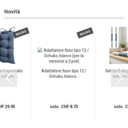
Novità
NUOVO
NUOVO
a trapuntato
Adattatore fisso tipo 12 /
Set da 2 eleg
cobalto...
Schuko, bianco...
adesive e
F 29.95
solo CHF 8.75
solo C