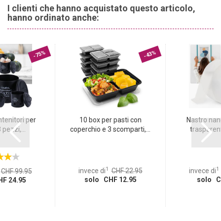
usateli ancora e ancora.
I clienti che hanno acquistato questo articolo,
6 borse in un set:
2x taglia S: 25,5 x 21 cm, peso: 25 g 2x taglia M:
hanno ordinato anche:
25,5 x 33 cm, peso: 35 g 2x taglia L: 27 x 42 cm, peso: 45 g
-75%
-43%
tenitori per
10 box per pasti con
Nastro nan
 pezzi,...
coperchio e 3 scomparti,...
trasparent
1
1
invece di
CHF 22.95
invece di
CHF 99.95
solo CHF 12.95
solo C
F 24.95