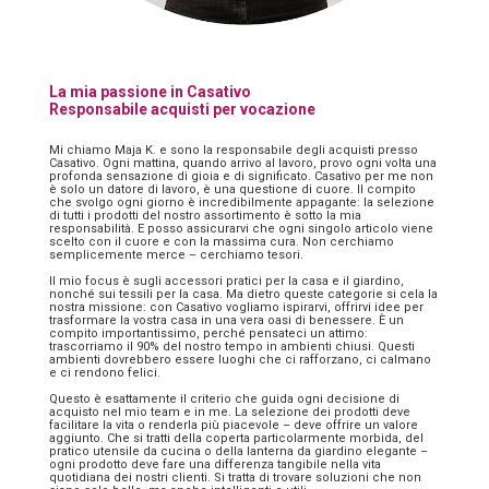
La mia passione in Casativo
Responsabile acquisti per vocazione
Mi chiamo Maja K. e sono la responsabile degli acquisti presso
Casativo. Ogni mattina, quando arrivo al lavoro, provo ogni volta una
profonda sensazione di gioia e di significato. Casativo per me non
è solo un datore di lavoro, è una questione di cuore. Il compito
che svolgo ogni giorno è incredibilmente appagante: la selezione
di tutti i prodotti del nostro assortimento è sotto la mia
responsabilità. E posso assicurarvi che ogni singolo articolo viene
scelto con il cuore e con la massima cura. Non cerchiamo
semplicemente merce – cerchiamo tesori.
Il mio focus è sugli accessori pratici per la casa e il giardino,
nonché sui tessili per la casa. Ma dietro queste categorie si cela la
nostra missione: con Casativo vogliamo ispirarvi, offrirvi idee per
trasformare la vostra casa in una vera oasi di benessere. È un
compito importantissimo, perché pensateci un attimo:
trascorriamo il 90% del nostro tempo in ambienti chiusi. Questi
ambienti dovrebbero essere luoghi che ci rafforzano, ci calmano
e ci rendono felici.
Questo è esattamente il criterio che guida ogni decisione di
acquisto nel mio team e in me. La selezione dei prodotti deve
facilitare la vita o renderla più piacevole – deve offrire un valore
aggiunto. Che si tratti della coperta particolarmente morbida, del
pratico utensile da cucina o della lanterna da giardino elegante –
ogni prodotto deve fare una differenza tangibile nella vita
quotidiana dei nostri clienti. Si tratta di trovare soluzioni che non