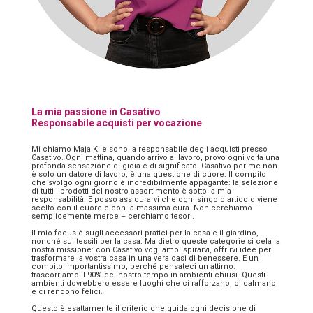
La mia passione in Casativo
Responsabile acquisti per vocazione
Mi chiamo Maja K. e sono la responsabile degli acquisti presso
Casativo. Ogni mattina, quando arrivo al lavoro, provo ogni volta una
profonda sensazione di gioia e di significato. Casativo per me non
è solo un datore di lavoro, è una questione di cuore. Il compito
che svolgo ogni giorno è incredibilmente appagante: la selezione
di tutti i prodotti del nostro assortimento è sotto la mia
responsabilità. E posso assicurarvi che ogni singolo articolo viene
scelto con il cuore e con la massima cura. Non cerchiamo
semplicemente merce – cerchiamo tesori.
Il mio focus è sugli accessori pratici per la casa e il giardino,
nonché sui tessili per la casa. Ma dietro queste categorie si cela la
nostra missione: con Casativo vogliamo ispirarvi, offrirvi idee per
trasformare la vostra casa in una vera oasi di benessere. È un
compito importantissimo, perché pensateci un attimo:
trascorriamo il 90% del nostro tempo in ambienti chiusi. Questi
ambienti dovrebbero essere luoghi che ci rafforzano, ci calmano
e ci rendono felici.
Questo è esattamente il criterio che guida ogni decisione di