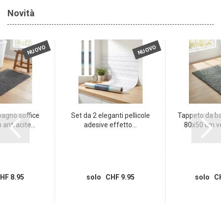
Novità
NUOVO
NUOVO
agno soffice
Set da 2 eleganti pellicole
Tappeto da b
antracite...
adesive effetto...
80x50 cm ve
HF 8.95
solo CHF 9.95
solo CH