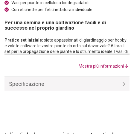
Vasi per piante in cellulosa biodegradabili
Con etichette per l‘etichettatura individuale
Per una semina e una coltivazione facili e di
successo nel proprio giardino
Pratico set iniziale:
siete appassionati di giardinaggio per hobby
e volete coltivare le vostre piante da orto sul davanzale? Allora il
set per la propagazione delle piante è lo strumento ideale. I vasi di
coltivazione degradabili sono perfetti per forzare i semi o far
radicare le talee e possono poi essere semplicemente piantati. La
Mostra piú informazioni
mini-serra con coperchio offre le condizioni climatiche ideali per i
vostri progetti di giardinaggio. Il set per la semina è completato da
strumenti per la forzatura, tappi per la semina, etichette, penna e
Specificazione
guanti.
Giardinaggio ecologico:
il vassoio per semi con coperchio può
essere utilizzato più volte per far crescere nuove piantine fino a
quando non si è pronti a piantarle nel terreno. I vasi di coltivazione
sono realizzati in cellulosa biodegradabile. Non appena i germogli
sono pronti per essere piantati nel terreno, potete interrarli
insieme al vaso, senza doverli spuntare!
Selezione versatile delle piante:
Il set per la propagazione delle