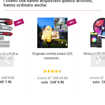
I clienti che hanno acquistato questo articolo,
piante è adatto a diverse specie vegetali, dalle erbe ai fiori e agli
hanno ordinato anche:
ortaggi. Avete la libertà di scegliere le piante che meglio si
adattano alle vostre preferenze e al vostro spazio.
-20%
-60%
di coltelli a
Originale civetta solare LED,
Striscia LED, 
3 pezzi:...
resistente...
150 LED
1
1
CHF 9.95
invece di
invece di
CHF 24.95
HF 7.95
solo CH
solo CHF 9.95