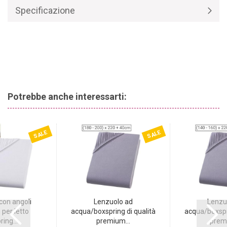
alta qualità, è composto da
97% cotone e 3% elastan.
Questo
Specificazione
garantisce un clima di riposo piacevole in ogni stagione.
Potrebbe anche interessarti:
SALE
SALE
con angoli
Lenzuolo ad
Lenzu
per letto
acqua/boxspring di qualità
acqua/boxspri
ing...
premium...
premi