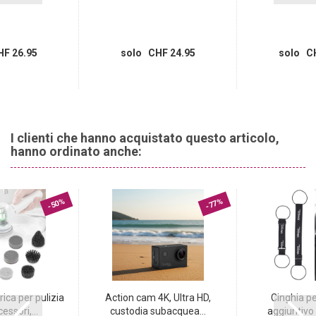
F 26.95
solo CHF 24.95
solo CH
I clienti che hanno acquistato questo articolo,
hanno ordinato anche:
-50%
-77%
ica per pulizia
Action cam 4K, Ultra HD,
Cinghia pe
essori,...
custodia subacquea...
aggiuntivo (