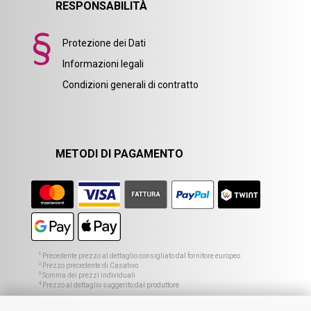
RESPONSABILITÀ
Protezione dei Dati
Informazioni legali
Condizioni generali di contratto
METODI DI PAGAMENTO
1
Precedente prezzo al dettaglio consigliato dal fornitore europeo
2
Prezzo precedente di Casativo
3
Somma dei prezzi individuali
4
Prezzo al dettaglio suggerito dal produttore
Non tutte le immagini del negozio online rappresentano necessariamente il