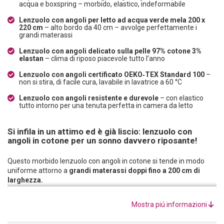
acqua e boxspring – morbido, elastico, indeformabile
Lenzuolo con angoli per letto ad acqua verde mela 200 x
220 cm
– alto bordo da 40 cm – avvolge perfettamente i
grandi materassi
Lenzuolo con angoli delicato sulla pelle 97% cotone 3%
elastan
– clima di riposo piacevole tutto l’anno
Lenzuolo con angoli certificato OEKO‑TEX Standard 100
–
non si stira, di facile cura, lavabile in lavatrice a 60 °C
Lenzuolo con angoli resistente e durevole
– con elastico
tutto intorno per una tenuta perfetta in camera da letto
Si infila in un attimo ed è già liscio: lenzuolo con
angoli in cotone per un sonno davvero riposante!
Questo morbido lenzuolo con angoli in cotone si tende in modo
uniforme attorno a
grandi materassi doppi fino a 200 cm di
larghezza.
Con il suo alto bordo di 40 cm è adatto sia per letti ad acqua sia per
letti boxspring.
Mostra piú informazioni
Il lenzuolo con angoli 200 x 220, realizzato con materie prime di