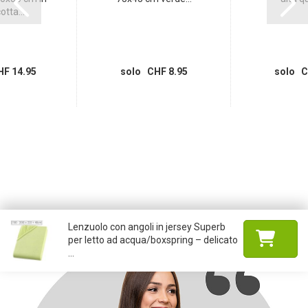
otta...
F 14.95
solo CHF 8.95
solo C
Lenzuolo con angoli in jersey Superb
per letto ad acqua/boxspring – delicato
...