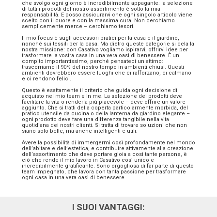
che svolgo ogni giorno è incredibilmente appagante: la selezione
di tutti i prodotti del nostro assortimento è sotto la mia
responsabilità. E posso assicurarvi che ogni singolo articolo viene
scelto con il cuore e con la massima cura. Non cerchiamo
semplicemente merce – cerchiamo tesori.
Il mio focus è sugli accessori pratici per la casa e il giardino,
nonché sui tessili per la casa. Ma dietro queste categorie si cela la
nostra missione: con Casativo vogliamo ispirarvi, offrirvi idee per
trasformare la vostra casa in una vera oasi di benessere. È un
compito importantissimo, perché pensateci un attimo:
trascorriamo il 90% del nostro tempo in ambienti chiusi. Questi
ambienti dovrebbero essere luoghi che ci rafforzano, ci calmano
e ci rendono felici.
Questo è esattamente il criterio che guida ogni decisione di
acquisto nel mio team e in me. La selezione dei prodotti deve
facilitare la vita o renderla più piacevole – deve offrire un valore
aggiunto. Che si tratti della coperta particolarmente morbida, del
pratico utensile da cucina o della lanterna da giardino elegante –
ogni prodotto deve fare una differenza tangibile nella vita
quotidiana dei nostri clienti. Si tratta di trovare soluzioni che non
siano solo belle, ma anche intelligenti e utili.
Avere la possibilità di immergermi così profondamente nel mondo
dell’abitare e dell’estetica, e contribuire attivamente alla creazione
dell’assortimento che deve portare gioia a così tante persone, è
ciò che rende il mio lavoro in Casativo così unico e
incredibilmente gratificante. Sono orgogliosa di far parte di questo
team impegnato, che lavora con tanta passione per trasformare
ogni casa in una vera oasi di benessere.
I SUOI VANTAGGI: