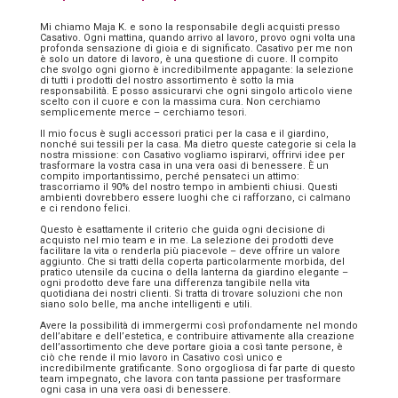
Mi chiamo Maja K. e sono la responsabile degli acquisti presso
Casativo. Ogni mattina, quando arrivo al lavoro, provo ogni volta una
profonda sensazione di gioia e di significato. Casativo per me non
è solo un datore di lavoro, è una questione di cuore. Il compito
che svolgo ogni giorno è incredibilmente appagante: la selezione
di tutti i prodotti del nostro assortimento è sotto la mia
responsabilità. E posso assicurarvi che ogni singolo articolo viene
scelto con il cuore e con la massima cura. Non cerchiamo
semplicemente merce – cerchiamo tesori.
Il mio focus è sugli accessori pratici per la casa e il giardino,
nonché sui tessili per la casa. Ma dietro queste categorie si cela la
nostra missione: con Casativo vogliamo ispirarvi, offrirvi idee per
trasformare la vostra casa in una vera oasi di benessere. È un
compito importantissimo, perché pensateci un attimo:
trascorriamo il 90% del nostro tempo in ambienti chiusi. Questi
ambienti dovrebbero essere luoghi che ci rafforzano, ci calmano
e ci rendono felici.
Questo è esattamente il criterio che guida ogni decisione di
acquisto nel mio team e in me. La selezione dei prodotti deve
facilitare la vita o renderla più piacevole – deve offrire un valore
aggiunto. Che si tratti della coperta particolarmente morbida, del
pratico utensile da cucina o della lanterna da giardino elegante –
ogni prodotto deve fare una differenza tangibile nella vita
quotidiana dei nostri clienti. Si tratta di trovare soluzioni che non
siano solo belle, ma anche intelligenti e utili.
Avere la possibilità di immergermi così profondamente nel mondo
dell’abitare e dell’estetica, e contribuire attivamente alla creazione
dell’assortimento che deve portare gioia a così tante persone, è
ciò che rende il mio lavoro in Casativo così unico e
incredibilmente gratificante. Sono orgogliosa di far parte di questo
team impegnato, che lavora con tanta passione per trasformare
ogni casa in una vera oasi di benessere.