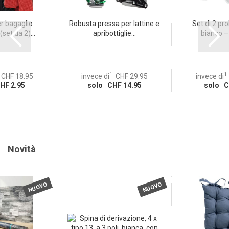
r bagaglio
Robusta pressa per lattine e
Set di 2 pr
set da 2)...
apribottiglie...
bianco – 
1
1
CHF 18.95
invece di
CHF 29.95
invece di
HF 2.95
solo CHF 14.95
solo C
Novità
NUOVO
NUOVO