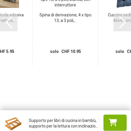
icola adesiva
Spina di derivazione, 4 x tipo
Cuscino sedi
attoni,...
13, a 3 poli,...
46x46 cm 
HF 5.95
solo CHF 10.95
solo CH
Supporto per libri di cucina in bambù,
supporto per la lettura con inclinazio...