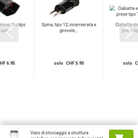
ione, 1 x tipo
Spina, tipo 12, incernierata e
Ciabatta ele
poli,...
girevole,...
prese tip
HF 6.95
solo CHF 5.95
solo C
Vaso di stoccaggio a struttura