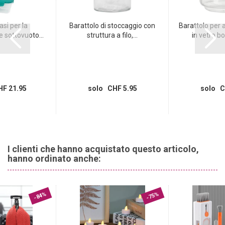
asi per la
Barattolo di stoccaggio con
Barattolo per 
 sottovuoto...
struttura a filo,...
in vetro bor
F 21.95
solo CHF 5.95
solo C
I clienti che hanno acquistato questo articolo,
hanno ordinato anche:
-84%
-75%