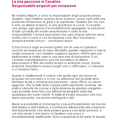
La mia passione in Casativo
Responsabile acquisti per vocazione
Mi chiamo Maja K. e sono la responsabile degli acquisti presso
Casativo. Ogni mattina, quando arrivo al lavoro, provo ogni volta una
profonda sensazione di gioia e di significato. Casativo per me non
è solo un datore di lavoro, è una questione di cuore. Il compito
che svolgo ogni giorno è incredibilmente appagante: la selezione
di tutti i prodotti del nostro assortimento è sotto la mia
responsabilità. E posso assicurarvi che ogni singolo articolo viene
scelto con il cuore e con la massima cura. Non cerchiamo
semplicemente merce – cerchiamo tesori.
Il mio focus è sugli accessori pratici per la casa e il giardino,
nonché sui tessili per la casa. Ma dietro queste categorie si cela la
nostra missione: con Casativo vogliamo ispirarvi, offrirvi idee per
trasformare la vostra casa in una vera oasi di benessere. È un
compito importantissimo, perché pensateci un attimo:
trascorriamo il 90% del nostro tempo in ambienti chiusi. Questi
ambienti dovrebbero essere luoghi che ci rafforzano, ci calmano
e ci rendono felici.
Questo è esattamente il criterio che guida ogni decisione di
acquisto nel mio team e in me. La selezione dei prodotti deve
facilitare la vita o renderla più piacevole – deve offrire un valore
aggiunto. Che si tratti della coperta particolarmente morbida, del
pratico utensile da cucina o della lanterna da giardino elegante –
ogni prodotto deve fare una differenza tangibile nella vita
quotidiana dei nostri clienti. Si tratta di trovare soluzioni che non
siano solo belle, ma anche intelligenti e utili.
Avere la possibilità di immergermi così profondamente nel mondo
dell’abitare e dell’estetica, e contribuire attivamente alla creazione
dell’assortimento che deve portare gioia a così tante persone, è
ciò che rende il mio lavoro in Casativo così unico e
incredibilmente gratificante. Sono orgogliosa di far parte di questo