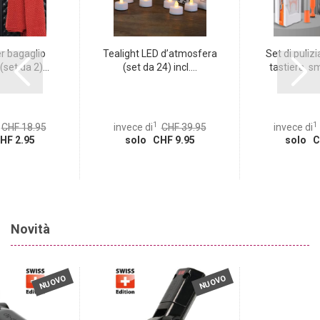
r bagaglio
Tealight LED d’atmosfera
Set di pulizi
set da 2)...
(set da 24) incl....
tastiera, s
1
1
CHF 18.95
invece di
CHF 39.95
invece di
HF 2.95
solo CHF 9.95
solo C
Novità
NUOVO
NUOVO