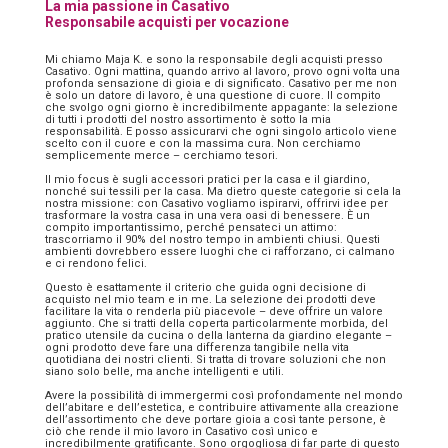
La mia passione in Casativo
Responsabile acquisti per vocazione
Mi chiamo Maja K. e sono la responsabile degli acquisti presso
Casativo. Ogni mattina, quando arrivo al lavoro, provo ogni volta una
profonda sensazione di gioia e di significato. Casativo per me non
è solo un datore di lavoro, è una questione di cuore. Il compito
che svolgo ogni giorno è incredibilmente appagante: la selezione
di tutti i prodotti del nostro assortimento è sotto la mia
responsabilità. E posso assicurarvi che ogni singolo articolo viene
scelto con il cuore e con la massima cura. Non cerchiamo
semplicemente merce – cerchiamo tesori.
Il mio focus è sugli accessori pratici per la casa e il giardino,
nonché sui tessili per la casa. Ma dietro queste categorie si cela la
nostra missione: con Casativo vogliamo ispirarvi, offrirvi idee per
trasformare la vostra casa in una vera oasi di benessere. È un
compito importantissimo, perché pensateci un attimo:
trascorriamo il 90% del nostro tempo in ambienti chiusi. Questi
ambienti dovrebbero essere luoghi che ci rafforzano, ci calmano
e ci rendono felici.
Questo è esattamente il criterio che guida ogni decisione di
acquisto nel mio team e in me. La selezione dei prodotti deve
facilitare la vita o renderla più piacevole – deve offrire un valore
aggiunto. Che si tratti della coperta particolarmente morbida, del
pratico utensile da cucina o della lanterna da giardino elegante –
ogni prodotto deve fare una differenza tangibile nella vita
quotidiana dei nostri clienti. Si tratta di trovare soluzioni che non
siano solo belle, ma anche intelligenti e utili.
Avere la possibilità di immergermi così profondamente nel mondo
dell’abitare e dell’estetica, e contribuire attivamente alla creazione
dell’assortimento che deve portare gioia a così tante persone, è
ciò che rende il mio lavoro in Casativo così unico e
incredibilmente gratificante. Sono orgogliosa di far parte di questo