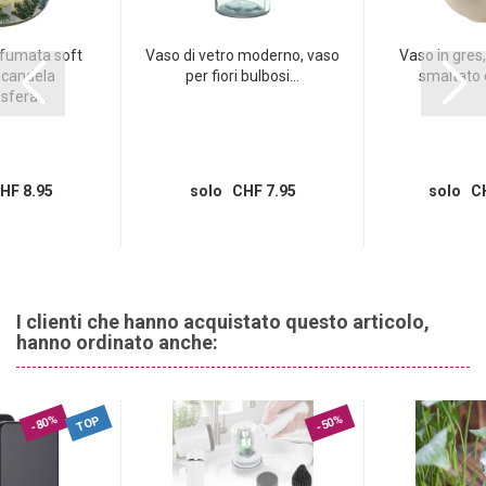
fumata soft
Vaso di vetro moderno, vaso
Vaso in gres,
 candela
per fiori bulbosi...
smaltato d
fera...
HF 8.95
solo CHF 7.95
solo CH
I clienti che hanno acquistato questo articolo,
hanno ordinato anche:
-80%
-50%
TOP