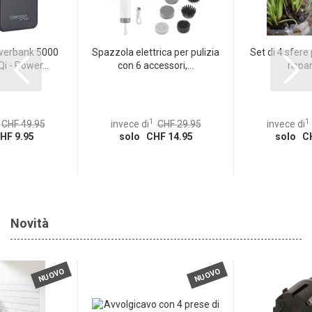
erbank 5000
Spazzola elettrica per pulizia
Set di 4 sfere 
 - Power...
con 6 accessori,...
rispar
1
1
CHF 49.95
invece di
CHF 29.95
invece di
HF 9.95
solo CHF 14.95
solo CH
Novità
NUOVO
NUOVO