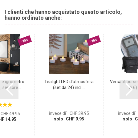
I clienti che hanno acquistato questo articolo,
hanno ordinato anche:
-70%
-75%
e igrometro
Tealight LED d’atmosfera
Versatili borse
, sensore...
(set da 24) incl....
di 6) 
1
1
invece di
CHF 39.95
invece di
CHF 49.95
solo CHF 9.95
solo C
F 14.95