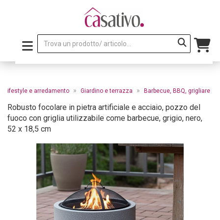
»
»
»
Lifestyle e arredamento
Giardino e terrazza
Barbecue, BBQ, grigliare
Robusto focolare in pietra artificiale e acciaio, pozzo del
fuoco con griglia utilizzabile come barbecue, grigio, nero,
52 x 18,5 cm