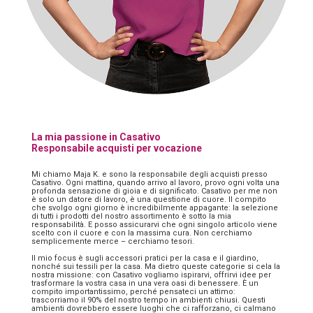
La mia passione in Casativo
Responsabile acquisti per vocazione
Mi chiamo Maja K. e sono la responsabile degli acquisti presso
Casativo. Ogni mattina, quando arrivo al lavoro, provo ogni volta una
profonda sensazione di gioia e di significato. Casativo per me non
è solo un datore di lavoro, è una questione di cuore. Il compito
che svolgo ogni giorno è incredibilmente appagante: la selezione
di tutti i prodotti del nostro assortimento è sotto la mia
responsabilità. E posso assicurarvi che ogni singolo articolo viene
scelto con il cuore e con la massima cura. Non cerchiamo
semplicemente merce – cerchiamo tesori.
Il mio focus è sugli accessori pratici per la casa e il giardino,
nonché sui tessili per la casa. Ma dietro queste categorie si cela la
nostra missione: con Casativo vogliamo ispirarvi, offrirvi idee per
trasformare la vostra casa in una vera oasi di benessere. È un
compito importantissimo, perché pensateci un attimo:
trascorriamo il 90% del nostro tempo in ambienti chiusi. Questi
ambienti dovrebbero essere luoghi che ci rafforzano, ci calmano