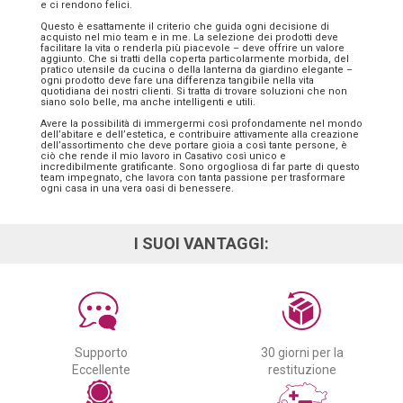
e ci rendono felici.
Questo è esattamente il criterio che guida ogni decisione di
acquisto nel mio team e in me. La selezione dei prodotti deve
facilitare la vita o renderla più piacevole – deve offrire un valore
aggiunto. Che si tratti della coperta particolarmente morbida, del
pratico utensile da cucina o della lanterna da giardino elegante –
ogni prodotto deve fare una differenza tangibile nella vita
quotidiana dei nostri clienti. Si tratta di trovare soluzioni che non
siano solo belle, ma anche intelligenti e utili.
Avere la possibilità di immergermi così profondamente nel mondo
dell’abitare e dell’estetica, e contribuire attivamente alla creazione
dell’assortimento che deve portare gioia a così tante persone, è
ciò che rende il mio lavoro in Casativo così unico e
incredibilmente gratificante. Sono orgogliosa di far parte di questo
team impegnato, che lavora con tanta passione per trasformare
ogni casa in una vera oasi di benessere.
I SUOI VANTAGGI:
Supporto
30 giorni per la
Eccellente
restituzione