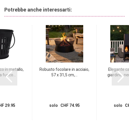
Potrebbe anche interessarti:
o in metallo,
Robusto focolare in acciaio,
Elegante c
a fuoco...
57 x 31,5 cm,...
giardino. ner
F 29.95
solo CHF 74.95
solo CH