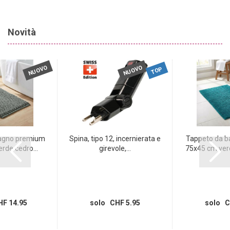
Novità
NUOVO
NUOVO
TOP
agno premium
Spina, tipo 12, incernierata e
Tappeto da b
rde cedro...
girevole,...
75x45 cm verd
F 14.95
solo CHF 5.95
solo C