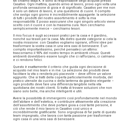
Mi chiamo Maja K. e sono la responsabile degli acquisti presso
Casativo. Ogni mattina, quando arrivo al lavoro, provo ogni volta una
profonda sensazione di gioia e di significato. Casativo per me non
è solo un datore di lavoro, è una questione di cuore. Il compito
che svolgo ogni giorno è incredibilmente appagante: la selezione
di tutti i prodotti del nostro assortimento è sotto la mia
responsabilità. E posso assicurarvi che ogni singolo articolo viene
scelto con il cuore e con la massima cura. Non cerchiamo
semplicemente merce – cerchiamo tesori.
Il mio focus è sugli accessori pratici per la casa e il giardino,
nonché sui tessili per la casa. Ma dietro queste categorie si cela la
nostra missione: con Casativo vogliamo ispirarvi, offrirvi idee per
trasformare la vostra casa in una vera oasi di benessere. È un
compito importantissimo, perché pensateci un attimo:
trascorriamo il 90% del nostro tempo in ambienti chiusi. Questi
ambienti dovrebbero essere luoghi che ci rafforzano, ci calmano
e ci rendono felici.
Questo è esattamente il criterio che guida ogni decisione di
acquisto nel mio team e in me. La selezione dei prodotti deve
facilitare la vita o renderla più piacevole – deve offrire un valore
aggiunto. Che si tratti della coperta particolarmente morbida, del
pratico utensile da cucina o della lanterna da giardino elegante –
ogni prodotto deve fare una differenza tangibile nella vita
quotidiana dei nostri clienti. Si tratta di trovare soluzioni che non
siano solo belle, ma anche intelligenti e utili.
Avere la possibilità di immergermi così profondamente nel mondo
dell’abitare e dell’estetica, e contribuire attivamente alla creazione
dell’assortimento che deve portare gioia a così tante persone, è
ciò che rende il mio lavoro in Casativo così unico e
incredibilmente gratificante. Sono orgogliosa di far parte di questo
team impegnato, che lavora con tanta passione per trasformare
ogni casa in una vera oasi di benessere.