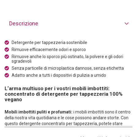
Descrizione
Detergente per tappezzeria sostenibile
Rimuove efficacemente odori e sporco
Rimuove anche lo sporco più ostinato, la polvere e gli odori
sgradevoli
Senza particelle di microplastica dannose, senza etichetta
Adatto anche a tutti i dispositivi di pulizia a umido
L‘arma multiuso per i vostri mobili imbottiti:
concentrato di detergente per tappezzeria 100%
vegano
Mobili imbottiti puliti e profumati:
i mobili imbottiti sono il centro
della nostra vita quotidiana e le cose possono andare storte. Con
questo detergente concentrato per tappezzeria, potete stare
tranquilli perché rimuove efficacemente lo sporco dal vostro
divano, poltrona o materasso. Ciò significa che grasso, muffa, vino