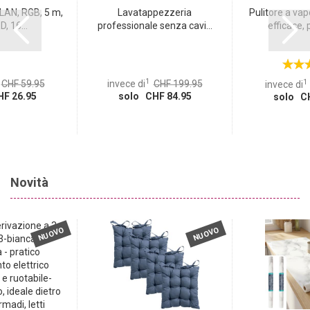
WLAN, RGB, 5 m,
Lavatappezzeria
Pulitore a va
, 16...
professionale senza cavi...
efficace, p
1
1
CHF 59.95
invece di
CHF 199.95
invece di
F 26.95
solo CHF 84.95
solo CH
Novità
NUOVO
NUOVO