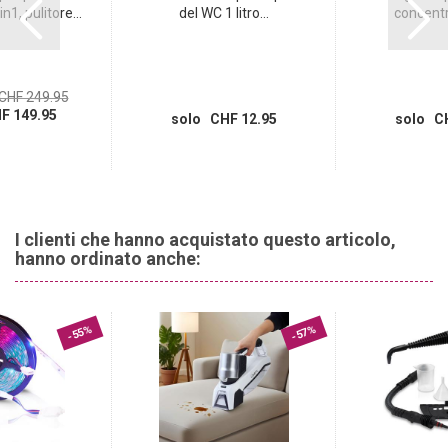
P102 Conservare fuori dalla portata dei bambini.
n1, pulitore...
del WC 1 litro...
concentra
CHF 249.95
F 149.95
solo CHF 12.95
solo CH
I clienti che hanno acquistato questo articolo,
hanno ordinato anche:
-55%
-57%