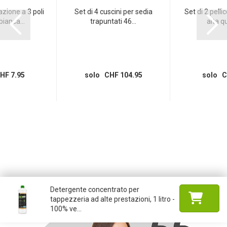
azione a 3 poli
Set di 4 cuscini per sedia
Set di 2 pelli
bianca...
trapuntati 46...
alta qu
HF 7.95
solo CHF 104.95
solo C
Detergente concentrato per
tappezzeria ad alte prestazioni, 1 litro -
100% ve...