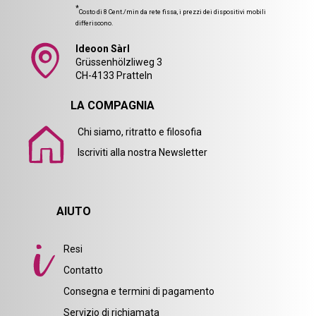
*
Costo di 8 Cent./min da rete fissa, i prezzi dei dispositivi mobili
differiscono.
Ideoon Sàrl
Grüssenhölzliweg 3
CH-4133 Pratteln
LA COMPAGNIA
Chi siamo, ritratto e filosofia
Iscriviti alla nostra Newsletter
AIUTO
Resi
Contatto
Consegna e termini di pagamento
Servizio di richiamata