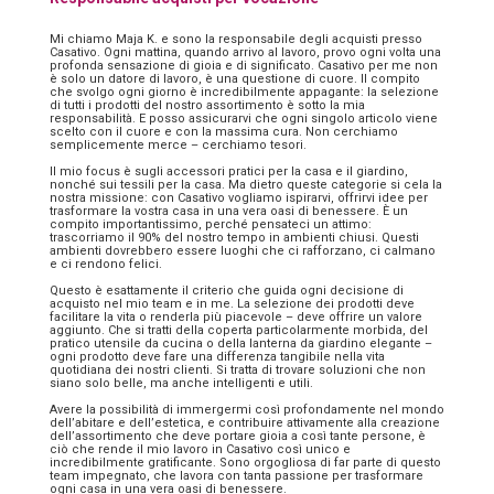
Mi chiamo Maja K. e sono la responsabile degli acquisti presso
Casativo. Ogni mattina, quando arrivo al lavoro, provo ogni volta una
profonda sensazione di gioia e di significato. Casativo per me non
è solo un datore di lavoro, è una questione di cuore. Il compito
che svolgo ogni giorno è incredibilmente appagante: la selezione
di tutti i prodotti del nostro assortimento è sotto la mia
responsabilità. E posso assicurarvi che ogni singolo articolo viene
scelto con il cuore e con la massima cura. Non cerchiamo
semplicemente merce – cerchiamo tesori.
Il mio focus è sugli accessori pratici per la casa e il giardino,
nonché sui tessili per la casa. Ma dietro queste categorie si cela la
nostra missione: con Casativo vogliamo ispirarvi, offrirvi idee per
trasformare la vostra casa in una vera oasi di benessere. È un
compito importantissimo, perché pensateci un attimo:
trascorriamo il 90% del nostro tempo in ambienti chiusi. Questi
ambienti dovrebbero essere luoghi che ci rafforzano, ci calmano
e ci rendono felici.
Questo è esattamente il criterio che guida ogni decisione di
acquisto nel mio team e in me. La selezione dei prodotti deve
facilitare la vita o renderla più piacevole – deve offrire un valore
aggiunto. Che si tratti della coperta particolarmente morbida, del
pratico utensile da cucina o della lanterna da giardino elegante –
ogni prodotto deve fare una differenza tangibile nella vita
quotidiana dei nostri clienti. Si tratta di trovare soluzioni che non
siano solo belle, ma anche intelligenti e utili.
Avere la possibilità di immergermi così profondamente nel mondo
dell’abitare e dell’estetica, e contribuire attivamente alla creazione
dell’assortimento che deve portare gioia a così tante persone, è
ciò che rende il mio lavoro in Casativo così unico e
incredibilmente gratificante. Sono orgogliosa di far parte di questo
team impegnato, che lavora con tanta passione per trasformare
ogni casa in una vera oasi di benessere.