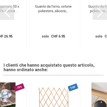
ugamani, 50 x
Guanto da forno, cotone
Guanto da fo
% cotone...
poliestere, silicone,...
poliestere, 
F 26.95
solo CHF 6.95
solo C
I clienti che hanno acquistato questo articolo,
hanno ordinato anche:
-75%
TOP