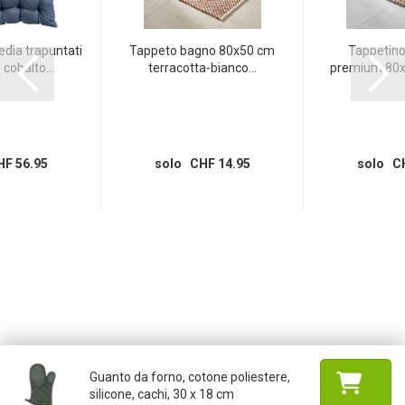
edia trapuntati
Tappeto bagno 80x50 cm
Tappetino
cobalto...
terracotta-bianco...
premium 80x5
F 56.95
solo CHF 14.95
solo CH
Guanto da forno, cotone poliestere,
silicone, cachi, 30 x 18 cm