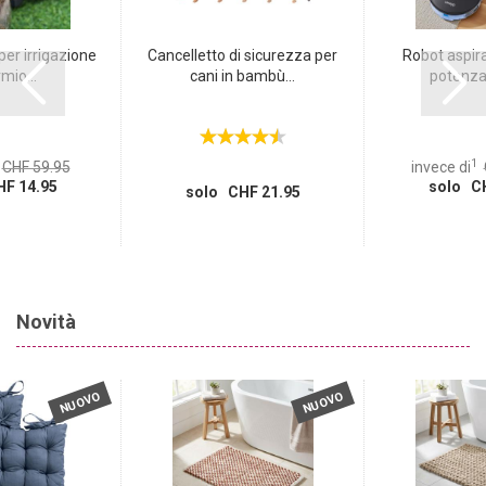
per irrigazione
Cancelletto di sicurezza per
Robot aspira
mio...
cani in bambù...
potenza 
1
CHF 59.95
invece di
F 14.95
solo CH
solo CHF 21.95
Novità
NUOVO
NUOVO