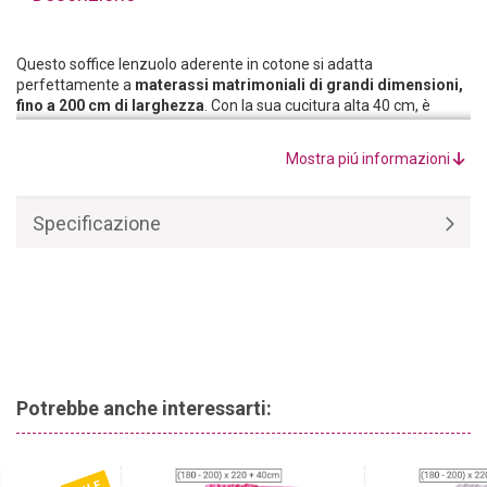
Questo soffice lenzuolo aderente in cotone si adatta
perfettamente a
materassi matrimoniali di grandi dimensioni,
fino a 200 cm di larghezza
. Con la sua cucitura alta 40 cm, è
adatto sia per i letti ad acqua che per i letti a molle.
Realizzato con materie prime di alta qualità, il lenzuolo in jersey è
Mostra piú informazioni
composto al 100% da cotone jersey pesante
, che garantisce un
clima piacevole per il sonno in ogni stagione.
Specificazione
Potrebbe anche interessarti: