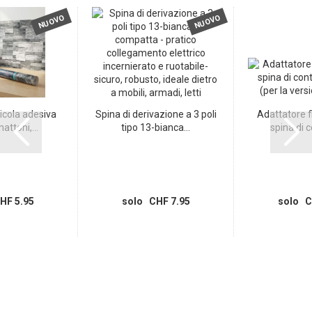
NUOVO
NUOVO
icola adesiva
Spina di derivazione a 3 poli
Adattatore fi
attoni,...
tipo 13-bianca...
spina di c
HF 5.95
solo CHF 7.95
solo C