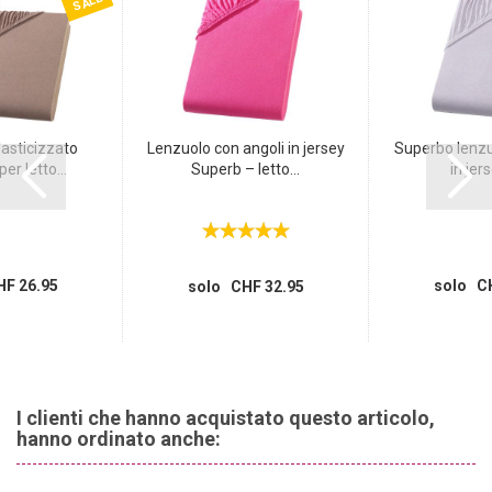
SALE
asticizzato
Lenzuolo con angoli in jersey
Superbo lenzu
r letto...
Superb – letto...
in jers
F 26.95
solo CH
solo CHF 32.95
I clienti che hanno acquistato questo articolo,
hanno ordinato anche: