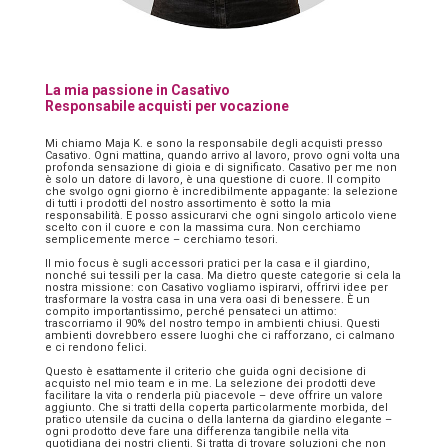
La mia passione in Casativo
Responsabile acquisti per vocazione
Mi chiamo Maja K. e sono la responsabile degli acquisti presso
Casativo. Ogni mattina, quando arrivo al lavoro, provo ogni volta una
profonda sensazione di gioia e di significato. Casativo per me non
è solo un datore di lavoro, è una questione di cuore. Il compito
che svolgo ogni giorno è incredibilmente appagante: la selezione
di tutti i prodotti del nostro assortimento è sotto la mia
responsabilità. E posso assicurarvi che ogni singolo articolo viene
scelto con il cuore e con la massima cura. Non cerchiamo
semplicemente merce – cerchiamo tesori.
Il mio focus è sugli accessori pratici per la casa e il giardino,
nonché sui tessili per la casa. Ma dietro queste categorie si cela la
nostra missione: con Casativo vogliamo ispirarvi, offrirvi idee per
trasformare la vostra casa in una vera oasi di benessere. È un
compito importantissimo, perché pensateci un attimo:
trascorriamo il 90% del nostro tempo in ambienti chiusi. Questi
ambienti dovrebbero essere luoghi che ci rafforzano, ci calmano
e ci rendono felici.
Questo è esattamente il criterio che guida ogni decisione di
acquisto nel mio team e in me. La selezione dei prodotti deve
facilitare la vita o renderla più piacevole – deve offrire un valore
aggiunto. Che si tratti della coperta particolarmente morbida, del
pratico utensile da cucina o della lanterna da giardino elegante –
ogni prodotto deve fare una differenza tangibile nella vita
quotidiana dei nostri clienti. Si tratta di trovare soluzioni che non