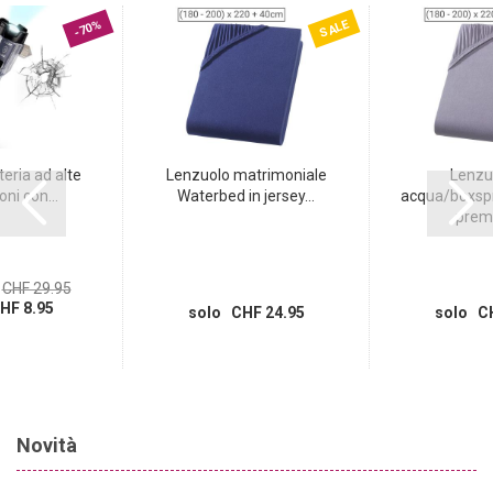
SALE
-70%
teria ad alte
Lenzuolo matrimoniale
Lenzu
ni con...
Waterbed in jersey...
acqua/boxspri
premi
CHF 29.95
HF 8.95
solo CHF 24.95
solo CH
Novità