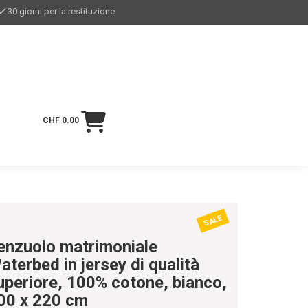
30 giorni per la restituzione
CHF 0.00
SALE
enzuolo matrimoniale
aterbed in jersey di qualità
uperiore, 100% cotone, bianco,
00 x 220 cm