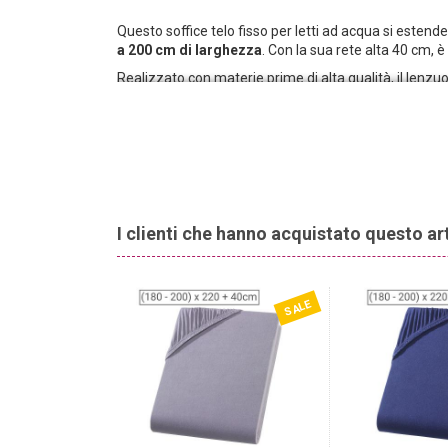
Questo soffice telo fisso per letti ad acqua si esten
a 200 cm di larghezza
. Con la sua rete alta 40 cm, è 
Realizzato con materie prime di alta qualità, il lenzu
garantisce un clima piacevole per il sonno in ogni sta
I clienti che hanno acquistato questo a
SALE
-70%
TOP