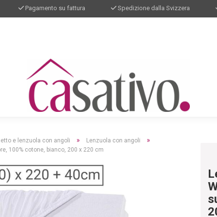
Pagamento su fattura
Spedizione dalla Svizzera
»
»
letto e lenzuola con angoli
Lenzuola con angoli
ore, 100% cotone, bianco, 200 x 220 cm
L
W
s
2