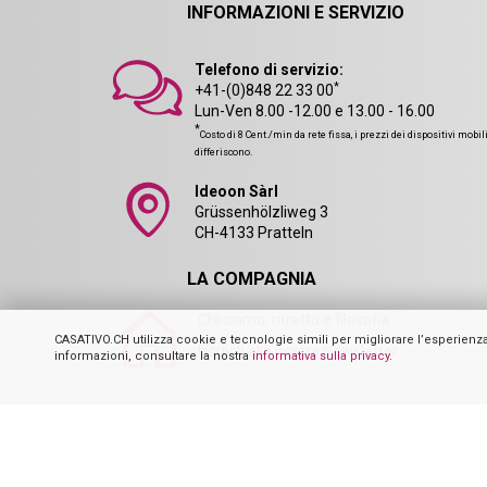
INFORMAZIONI E SERVIZIO
Telefono di servizio:
*
+41-(0)848 22 33 00
Lun-Ven 8.00 -12.00 e 13.00 - 16.00
*
Costo di 8 Cent./min da rete fissa, i prezzi dei dispositivi mobil
differiscono.
Ideoon Sàrl
Grüssenhölzliweg 3
CH-4133 Pratteln
LA COMPAGNIA
Chi siamo, ritratto e filosofia
CASATIVO.CH utilizza cookie e tecnologie simili per migliorare l’esperienza del
Iscriviti alla nostra Newsletter
informazioni, consultare la nostra
informativa sulla privacy
.