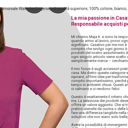
imoniale Waterbed in jersey di qualità superiore, 100% cotone, bianco
La mia passione in Casa
Responsabile acquisti p
Mi chiamo Maja K. e sono la respon
quando arrivo al lavoro, provo ogn
significato. Casativo per me non è 
compito che svolgo ogni giorno è i
prodotti del nostro assortimento è
ogni singolo articolo viene scelto
semplicemente merce – cerchiamo
Il mio focus è sugli accessori pratic
casa. Ma dietro queste categorie s
ispirarvi, offrirvi idee per trasfor
compito importantissimo, perché p
tempo in ambienti chiusi. Questi a
ci calmano e ci rendono felici.
Questo è esattamente il criterio c
me. La selezione dei prodotti deve 
offrire un valore aggiunto. Che si 
pratico utensile da cucina o della
fare una differenza tangibile nella v
soluzioni che non siano solo belle, 
Avere la possibilità di immergerm