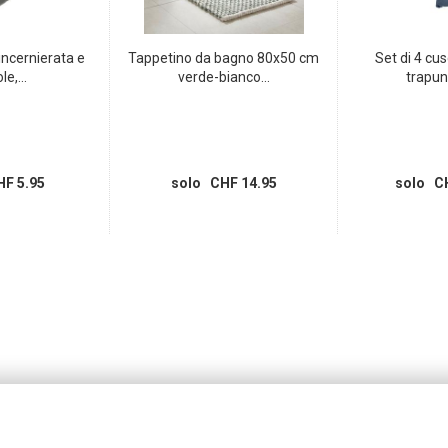
 incernierata e
Tappetino da bagno 80x50 cm
Set di 4 cus
le,...
verde-bianco...
trapunt
F 5.95
solo CHF 14.95
solo CH