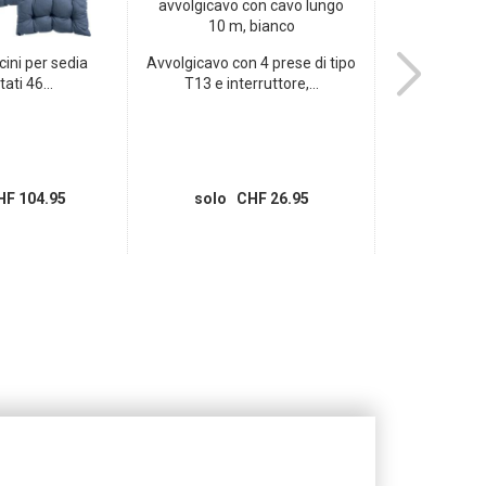
cini per sedia
Avvolgicavo con 4 prese di tipo
Pellicola ade
ati 46...
T13 e interruttore,...
di alt
F 104.95
solo CHF 26.95
solo