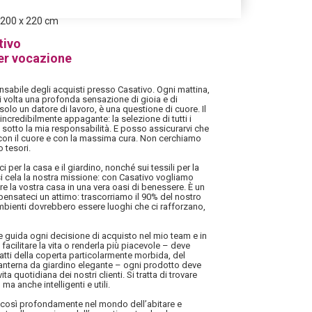
, 200 x 220 cm
tivo
er vocazione
sabile degli acquisti presso Casativo. Ogni mattina,
i volta una profonda sensazione di gioia e di
solo un datore di lavoro, è una questione di cuore. Il
ncredibilmente appagante: la selezione di tutti i
 sotto la mia responsabilità. E posso assicurarvi che
 con il cuore e con la massima cura. Non cerchiamo
 tesori.
i per la casa e il giardino, nonché sui tessili per la
i cela la nostra missione: con Casativo vogliamo
mare la vostra casa in una vera oasi di benessere. È un
ensateci un attimo: trascorriamo il 90% del nostro
mbienti dovrebbero essere luoghi che ci rafforzano,
he guida ogni decisione di acquisto nel mio team e in
facilitare la vita o renderla più piacevole – deve
tratti della coperta particolarmente morbida, del
 lanterna da giardino elegante – ogni prodotto deve
ita quotidiana dei nostri clienti. Si tratta di trovare
ma anche intelligenti e utili.
i così profondamente nel mondo dell’abitare e