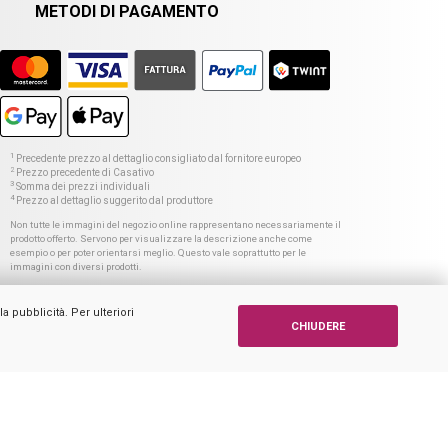
METODI DI PAGAMENTO
1
Precedente prezzo al dettaglio consigliato dal fornitore europeo
2
Prezzo precedente di Casativo
3
Somma dei prezzi individuali
4
Prezzo al dettaglio suggerito dal produttore
Non tutte le immagini del negozio online rappresentano necessariamente il
prodotto offerto. Servono per visualizzare la descrizione anche come
esempio o per poter orientarsi meglio. Questo vale soprattutto per le
immagini con diversi prodotti.
a pubblicità. Per ulteriori
CHIUDERE