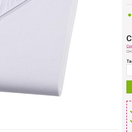
C
Co
CH
Ta