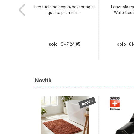
on 2x porte di
Lenzuolo ad acqua/boxspring di
Lenzuolo ma
USB...
qualità premium...
Waterbed in
HF 39.95
 11.95
solo CHF 24.95
solo CH
Novità
NUOVO
NUOVO