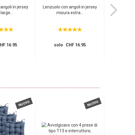
angoli in jersey
Lenzuolo con angoli in jersey
Eleganti conten
large...
misura extra...
pe
invece d
solo 
HF 16.95
solo CHF 16.95
NUOVO
NUOVO