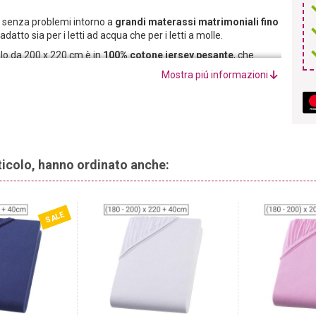
de senza problemi intorno a
grandi materassi matrimoniali fino
adatto sia per i letti ad acqua che per i letti a molle.
olo da 200 x 220 cm è in
100% cotone jersey pesante
, che
gione.
Mostra piú informazioni
rticolo, hanno ordinato anche:
SALE