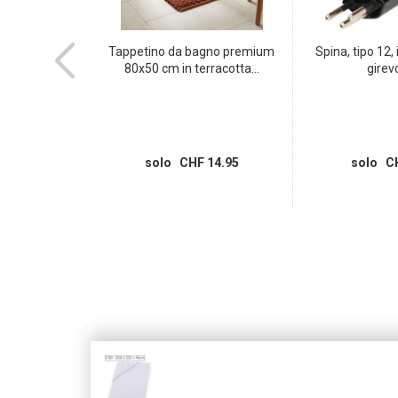
 1 x tipo 13, a
Tappetino da bagno premium
Spina, tipo 12,
...
80x50 cm in terracotta...
girevo
 6.95
solo CHF 14.95
solo CH