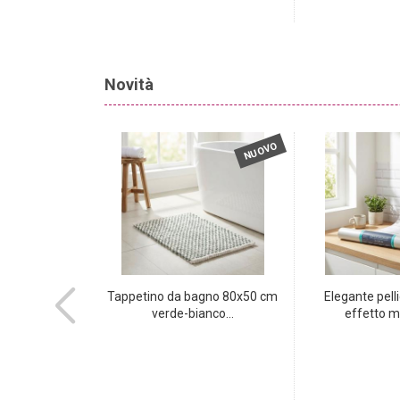
Novità
NUOVO
NUOVO
ia trapuntati
Tappetino da bagno 80x50 cm
Elegante pell
balto...
verde-bianco...
effetto ma