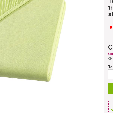
T
t
s
C
Co
CH
Ta