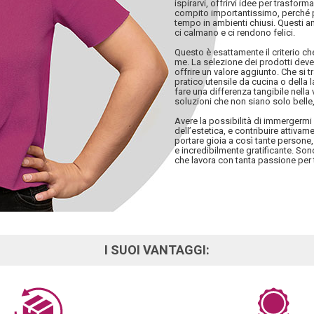
ispirarvi, offrirvi idee per trasfor
compito importantissimo, perché p
tempo in ambienti chiusi. Questi a
ci calmano e ci rendono felici.
Questo è esattamente il criterio c
me. La selezione dei prodotti deve 
offrire un valore aggiunto. Che si 
pratico utensile da cucina o della
fare una differenza tangibile nella v
soluzioni che non siano solo belle, 
Avere la possibilità di immergerm
dell’estetica, e contribuire attiva
portare gioia a così tante persone,
e incredibilmente gratificante. So
che lavora con tanta passione per 
I SUOI VANTAGGI: