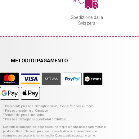
Spedizione dalla
Svizzera
METODI DI PAGAMENTO
1
Precedente prezzo al dettaglio consigliato dal fornitore europeo
2
Prezzo precedente di Casativo
3
Somma dei prezzi individuali
4
Prezzo al dettaglio suggerito dal produttore
Non tutte le immagini del negozio online rappresentano necessariamente il
prodotto offerto. Servono per visualizzare la descrizione anche come
esempio o per poter orientarsi meglio. Questo vale soprattutto per le