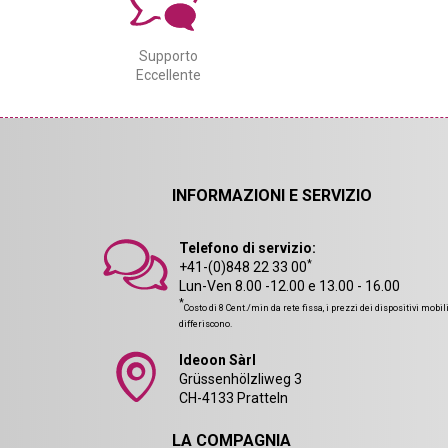
Supporto
Eccellente
INFORMAZIONI E SERVIZIO
Telefono di servizio:
*
+41-(0)848 22 33 00
Lun-Ven 8.00 -12.00 e 13.00 - 16.00
*
Costo di 8 Cent./min da rete fissa, i prezzi dei dispositivi mobil
differiscono.
Ideoon Sàrl
Grüssenhölzliweg 3
CH-4133 Pratteln
LA COMPAGNIA