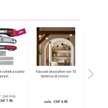
-20%
 coltelli a scatto
Fiaccole decorative con 10
Pratico caric
pezzi:...
lanterne di cotone...
port
1
CHF 9.95
invece d
HF 7.95
solo
solo CHF 4.95