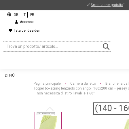
*
Spedizione gratuita
Accesso
lista dei desideri
DI PIÙ
»
»
Pagina principale
Camera da letto
Biancheria da 
Topper boxspring lenzuolo con angoli 160x200 cm – jersey c
– non necessita di stiro, lavabile a 60°
ord?