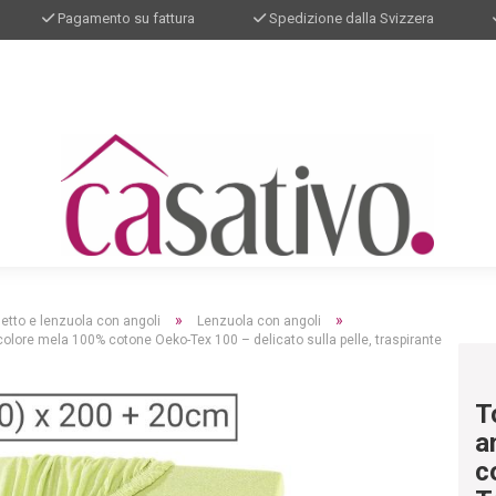
Pagamento su fattura
Spedizione dalla Svizzera
»
»
letto e lenzuola con angoli
Lenzuola con angoli
olore mela 100% cotone Oeko-Tex 100 – delicato sulla pelle, traspirante
T
a
c