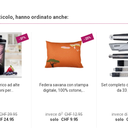
rticolo, hanno ordinato anche:
-37%
-23%
rico ad alte
Federa savana con stampa
Set completo di
ni per...
digitale, 100% cotone,...
da 33 
2
CHF 39.95
invece di
CHF 12.95
invece di
F 24.95
solo CHF 9.95
solo C