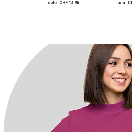
 56.95
solo CHF 14.95
solo CH