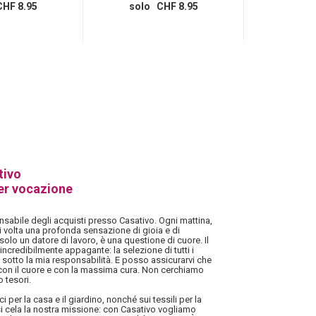
HF 8.95
solo CHF 8.95
solo
tivo
er vocazione
sabile degli acquisti presso Casativo. Ogni mattina,
i volta una profonda sensazione di gioia e di
solo un datore di lavoro, è una questione di cuore. Il
ncredibilmente appagante: la selezione di tutti i
 sotto la mia responsabilità. E posso assicurarvi che
 con il cuore e con la massima cura. Non cerchiamo
 tesori.
i per la casa e il giardino, nonché sui tessili per la
i cela la nostra missione: con Casativo vogliamo