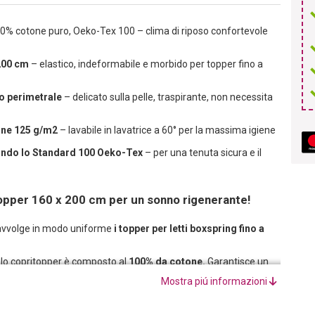
0% cotone puro, Oeko-Tex 100 – clima di riposo confortevole
 200 cm
– elastico, indeformabile e morbido per topper fino a
o perimetrale
– delicato sulla pelle, traspirante, non necessita
one 125 g/m2
– lavabile in lavatrice a 60° per la massima igiene
ondo lo Standard 100 Oeko-Tex
– per una tenuta sicura e il
ritopper 160 x 200 cm per un sonno rigenerante!
avvolge in modo uniforme
i topper per letti boxspring fino a
uolo copritopper è composto al
100% da cotone.
Garantisce un
Mostra piú informazioni