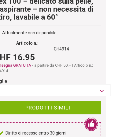
ex 100 – delicato sulla pelle,
raspirante – non necessita di
tiro, lavabile a 60°
Attualmente non disponibile
Articolo n.:
CH4914
HF 16.95
nsegna GRATUITA
- a partire da CHF 50.– | Articolo n.:
4914
glia
PRODOTTI SIMILI
Diritto di recesso entro 30 giorni