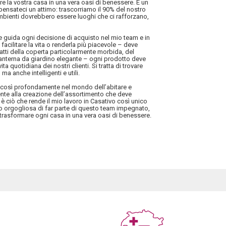
mare la vostra casa in una vera oasi di benessere. È un
ensateci un attimo: trascorriamo il 90% del nostro
mbienti dovrebbero essere luoghi che ci rafforzano,
he guida ogni decisione di acquisto nel mio team e in
facilitare la vita o renderla più piacevole – deve
tratti della coperta particolarmente morbida, del
 lanterna da giardino elegante – ogni prodotto deve
ita quotidiana dei nostri clienti. Si tratta di trovare
ma anche intelligenti e utili.
i così profondamente nel mondo dell’abitare e
mente alla creazione dell’assortimento che deve
 è ciò che rende il mio lavoro in Casativo così unico
no orgogliosa di far parte di questo team impegnato,
trasformare ogni casa in una vera oasi di benessere.