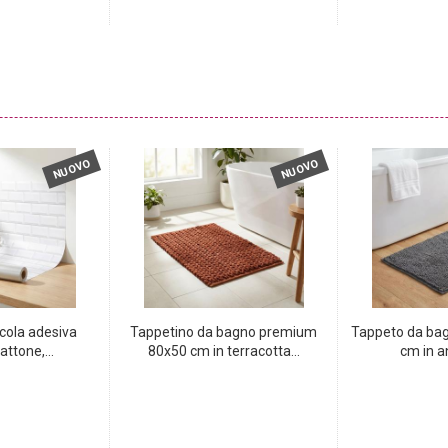
NUOVO
NUOVO
icola adesiva
Tappetino da bagno premium
Tappeto da bag
ttone,...
80x50 cm in terracotta...
cm in an