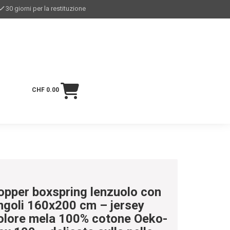
30 giorni per la restituzione
CHF 0.00
opper boxspring lenzuolo con
ngoli 160x200 cm – jersey
olore mela 100% cotone Oeko-