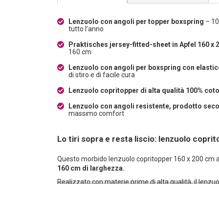
Lenzuolo con angoli per topper boxspring
– 10
tutto l’anno
Praktisches jersey-fitted-sheet in Apfel 160 x
160 cm
Lenzuolo con angoli per boxspring con elastic
di stiro e di facile cura
Lenzuolo copritopper di alta qualità 100% cot
Lenzuolo con angoli resistente, prodotto sec
massimo comfort
Lo tiri sopra e resta liscio: lenzuolo cop
Questo morbido lenzuolo copritopper 160 x 200 cm 
160 cm di larghezza.
Realizzato con materie prime di alta qualità, il lenz
clima di riposo piacevole in ogni stagione.