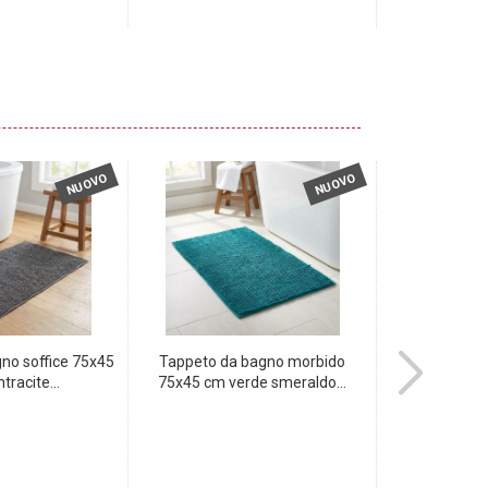
NUOVO
NUOVO
no soffice 75x45
Tappeto da bagno morbido
Elegante pe
tracite...
75x45 cm verde smeraldo...
effetto