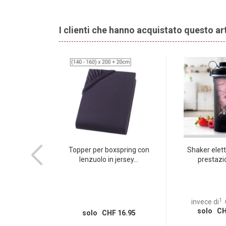
I clienti che hanno acquistato questo a
za fili con
Topper per boxspring con
Shaker elett
noso,...
lenzuolo in jersey...
prestazio
1
invece di
solo CH
 12.95
solo CHF 16.95