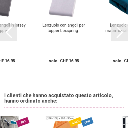
ngoli in jersey
Lenzuolo con angoli per
Lenzuolo 
pper...
topper boxspring...
matrimoniale
F 16.95
solo CHF 16.95
solo CH
I clienti che hanno acquistato questo articolo,
hanno ordinato anche:
SALE
-80%
TOP