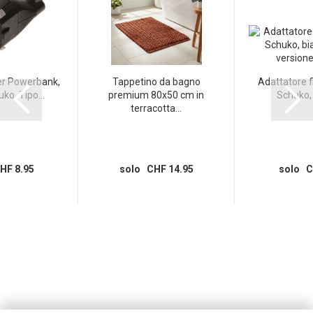
er Powerbank,
Tappetino da bagno
Adattatore fi
ko, Tipo...
premium 80x50 cm in
Schuko, 
terracotta...
HF 8.95
solo CHF 14.95
solo C