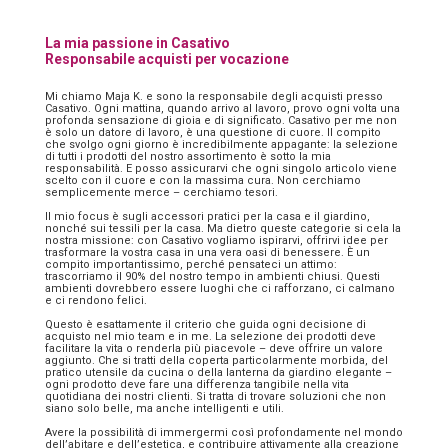
La mia passione in Casativo
Responsabile acquisti per vocazione
Mi chiamo Maja K. e sono la responsabile degli acquisti presso
Casativo. Ogni mattina, quando arrivo al lavoro, provo ogni volta una
profonda sensazione di gioia e di significato. Casativo per me non
è solo un datore di lavoro, è una questione di cuore. Il compito
che svolgo ogni giorno è incredibilmente appagante: la selezione
di tutti i prodotti del nostro assortimento è sotto la mia
responsabilità. E posso assicurarvi che ogni singolo articolo viene
scelto con il cuore e con la massima cura. Non cerchiamo
semplicemente merce – cerchiamo tesori.
Il mio focus è sugli accessori pratici per la casa e il giardino,
nonché sui tessili per la casa. Ma dietro queste categorie si cela la
nostra missione: con Casativo vogliamo ispirarvi, offrirvi idee per
trasformare la vostra casa in una vera oasi di benessere. È un
compito importantissimo, perché pensateci un attimo:
trascorriamo il 90% del nostro tempo in ambienti chiusi. Questi
ambienti dovrebbero essere luoghi che ci rafforzano, ci calmano
e ci rendono felici.
Questo è esattamente il criterio che guida ogni decisione di
acquisto nel mio team e in me. La selezione dei prodotti deve
facilitare la vita o renderla più piacevole – deve offrire un valore
aggiunto. Che si tratti della coperta particolarmente morbida, del
pratico utensile da cucina o della lanterna da giardino elegante –
ogni prodotto deve fare una differenza tangibile nella vita
quotidiana dei nostri clienti. Si tratta di trovare soluzioni che non
siano solo belle, ma anche intelligenti e utili.
Avere la possibilità di immergermi così profondamente nel mondo
dell’abitare e dell’estetica, e contribuire attivamente alla creazione