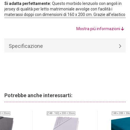
Si adatta perfettamente:
Questo morbido lenzuolo con angoli in
jersey di qualità per letto matrimoniale avvolge con facilità i
materassi doppi con dimensioni di 160 x 200 cm. Grazie all’elastico
perimetrale, il lenzuolo rimane ben teso sul materasso e non
forma pieghe fastidiose durante la notte.
Mostra piú informazioni
Jersey di qualità:
Realizzato con materie prime selezionate,
questo lenzuolo con elastico per letto matrimoniale è composto al
100% da cotone e soddisfa lo standard OEKO-TEX Standard 100.
Specificazione
Le sue proprietà traspiranti garantiscono un clima di riposo
piacevole in ogni stagione. Il jersey è particolarmente morbido, così
potete addormentarvi sentendovi piacevolmente avvolti.
Potrebbe anche interessarti: