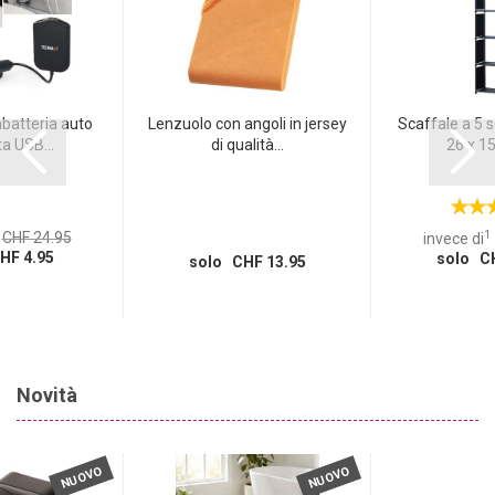
abatteria auto
Lenzuolo con angoli in jersey
Scaffale a 5 s
a USB...
di qualità...
26 x 15
1
CHF 24.95
invece di
HF 4.95
solo CH
solo CHF 13.95
Novità
NUOVO
NUOVO