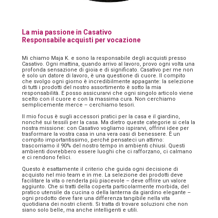
La mia passione in Casativo
Responsabile acquisti per vocazione
Mi chiamo Maja K. e sono la responsabile degli acquisti presso
Casativo. Ogni mattina, quando arrivo al lavoro, provo ogni volta una
profonda sensazione di gioia e di significato. Casativo per me non
è solo un datore di lavoro, è una questione di cuore. Il compito
che svolgo ogni giorno è incredibilmente appagante: la selezione
di tutti i prodotti del nostro assortimento è sotto la mia
responsabilità. E posso assicurarvi che ogni singolo articolo viene
scelto con il cuore e con la massima cura. Non cerchiamo
semplicemente merce – cerchiamo tesori.
Il mio focus è sugli accessori pratici per la casa e il giardino,
nonché sui tessili per la casa. Ma dietro queste categorie si cela la
nostra missione: con Casativo vogliamo ispirarvi, offrirvi idee per
trasformare la vostra casa in una vera oasi di benessere. È un
compito importantissimo, perché pensateci un attimo:
trascorriamo il 90% del nostro tempo in ambienti chiusi. Questi
ambienti dovrebbero essere luoghi che ci rafforzano, ci calmano
e ci rendono felici.
Questo è esattamente il criterio che guida ogni decisione di
acquisto nel mio team e in me. La selezione dei prodotti deve
facilitare la vita o renderla più piacevole – deve offrire un valore
aggiunto. Che si tratti della coperta particolarmente morbida, del
pratico utensile da cucina o della lanterna da giardino elegante –
ogni prodotto deve fare una differenza tangibile nella vita
quotidiana dei nostri clienti. Si tratta di trovare soluzioni che non
siano solo belle, ma anche intelligenti e utili.