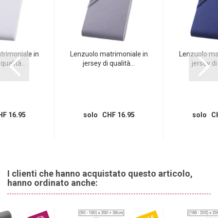
rimoniale in
Lenzuolo matrimoniale in
Lenzuolo mat
qualità...
jersey di qualità...
jersey di 
F 16.95
solo CHF 16.95
solo CH
I clienti che hanno acquistato questo articolo,
hanno ordinato anche: