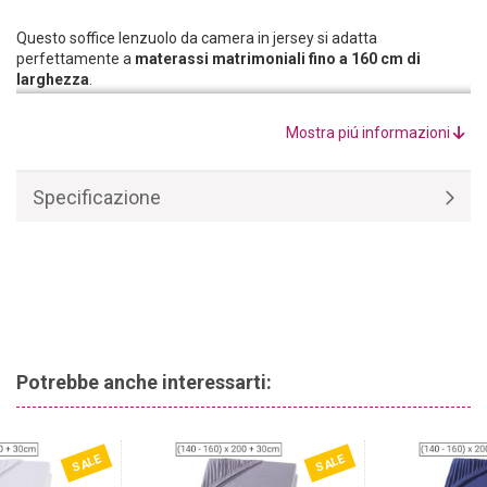
Questo soffice lenzuolo da camera in jersey si adatta
perfettamente a
materassi matrimoniali fino a 160 cm di
larghezza
.
Realizzato con materie prime di alta qualità, il lenzuolo fitted in
cotone è
composto al 100% da cotone
, per garantire un clima di
Mostra piú informazioni
riposo piacevole in ogni stagione.
Specificazione
Potrebbe anche interessarti:
SALE
SALE