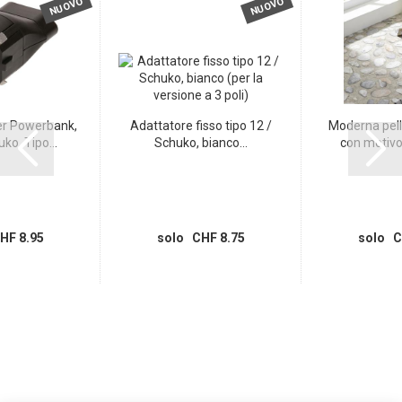
NUOVO
NUOVO
er Powerbank,
Adattatore fisso tipo 12 /
Moderna pell
ko, Tipo...
Schuko, bianco...
con motivo a
HF 8.95
solo CHF 8.75
solo C