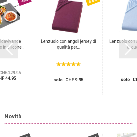
SALE
-65%
aldavivande
Lenzuolo con angoli jersey di
Lenzuolo con a
in silicone...
qualità per...
di qua
CHF 129.95
F 44.95
solo CH
solo CHF 9.95
Novità