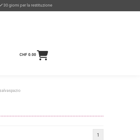
30 giorni per la restituzione
CHF 0.00
 salvaspazio
1