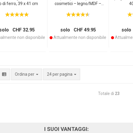
lo di ferro, 39 x 41 cm
cosmetici – legno/MDF –
4
scaffale a più livelli 43 x 90 x
31,5 cm – salvaspazio,
stabile
solo CHF 32.95
solo CHF 49.95
solo
almente non disponibile
Attualmente non disponibile
Attualmen
per pagina
Ordina per
24 per pagina
Totale di
23
I SUOI VANTAGGI: