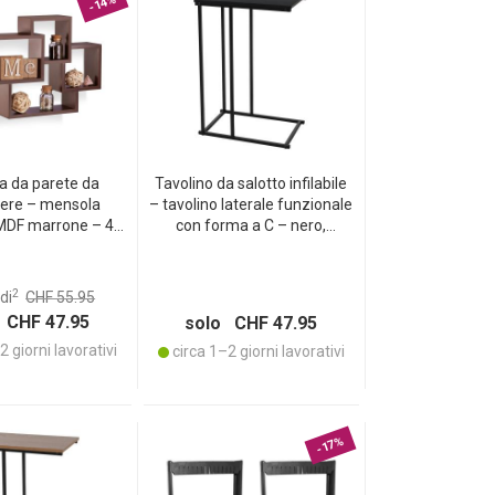
-14%
a da parete da
Tavolino da salotto infilabile
ere – mensola
– tavolino laterale funzionale
 MDF marrone – 42
con forma a C – nero,
12 cm – design
40x26x58 cm – metallo e
o – ideale per
MDF – salvaspazio per
i, cucina e bagno
divano e letto
2
di
CHF 55.95
ta fino a 8 kg
 CHF 47.95
solo CHF 47.95
 giorni lavorativi
circa 1–2 giorni lavorativi
-17%