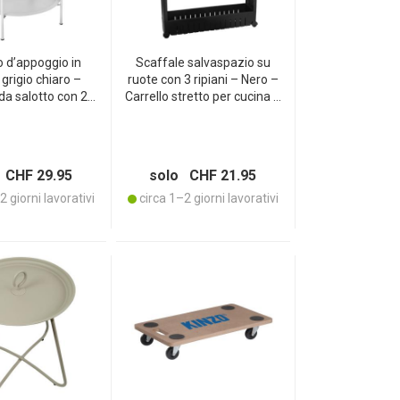
o d’appoggio in
Scaffale salvaspazio su
grigio chiaro –
ruote con 3 ripiani – Nero –
da salotto con 2
Carrello stretto per cucina e
 Ø 50 x H 66 cm –
bagno, 3 livelli – Scaffale in
 resistente alle
plastica 54 x 12 x 71,5 cm
 – per interni ed
robusto – CHX3726
 CHF 29.95
solo CHF 21.95
 giorni lavorativi
circa 1–2 giorni lavorativi