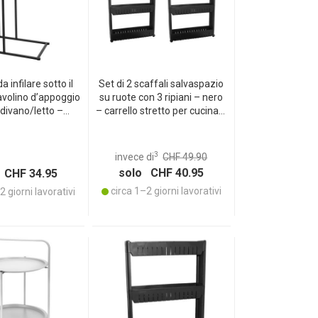
a infilare sotto il
Set di 2 scaffali salvaspazio
avolino d’appoggio
su ruote con 3 ripiani – nero
 divano/letto –
– carrello stretto per cucina e
F nero-marrone –
bagno, 3 livelli – scaffale in
8 cm – Laptop,
plastica 54x12x71,5 cm
ibri e bevande a
3
invece di
CHF 49.90
ata di mano
solo CHF 40.95
 CHF 34.95
circa 1–2 giorni lavorativi
 giorni lavorativi