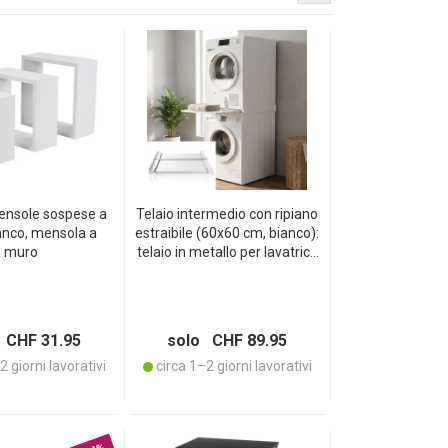
mensole sospese a
Telaio intermedio con ripiano
anco, mensola a
estraibile (60x60 cm, bianco):
muro
telaio in metallo per lavatrice
e asciugatrice, impilamento
salvaspazio, kit colonna
bucato
 CHF 31.95
solo CHF 89.95
 giorni lavorativi
circa 1–2 giorni lavorativi