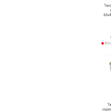
Tavo
60x4
balco
in me
ed el
Attu
Ta
coper