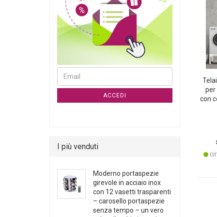
CONTINUA ALLA PAGINA DI ISCRIZIONE ALLA NE
Email
Telai
per
ACCEDI
con c
200 k
la 
I più venduti
cir
Moderno portaspezie
girevole in acciaio inox
con 12 vasetti trasparenti
– carosello portaspezie
senza tempo – un vero