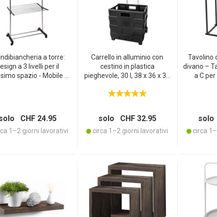
ndibiancheria a torre:
Carrello in alluminio con
Tavolino d
esign a 3 livelli per il
cestino in plastica
divano – T
imo spazio - Mobile e
pieghevole, 30 l, 38 x 36 x 30
a C per
ibile grazie alle rotelle,
cm
Metallo/MD
con portacalzini
40x26x5
snack, l
port
solo CHF 24.95
solo CHF 32.95
solo
ca 1–2 giorni lavorativi
circa 1–2 giorni lavorativi
circa 1–2
NTO DEL PRODOTTO DAL NOSTRO CATALOGO.