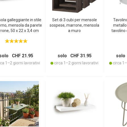
la galleggiante in stile
Set di 3 cubi per mensole
Tavolin
rno, mensola da parete
sospese, marrone, mensola
metallo 
rone, 50 x 22 x 3,4 cm
a muro
tavolino 
ripiani –
rotondo –
intemperie
esterni – 
solo CHF 21.95
solo CHF 31.95
solo
ca 1–2 giorni lavorativi
circa 1–2 giorni lavorativi
circa 1–2