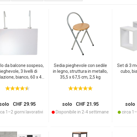
lo da balcone sospeso,
Sedia pieghevole con sedile
Set di 3 
ieghevole, 3 livelli di
in legno, struttura in metallo,
cubo, bi
lazione, bianco, 60 x 40
35,5 x 67,5 cm, 2,5 kg
cm
solo CHF 29.95
solo CHF 21.95
solo
ca 1–2 giorni lavorativi
Disponibile in 2-4 settimane
circa 1–2