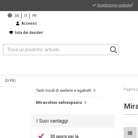
*
Spedizione gratuita
Accesso
lista dei desideri
DI PIÙ
Pagina p
Tanti modi di sedersi e sgabelli
Miracolosi salvaspazio
Mira
ord?
I Suoi vantaggi
30 giorni per la