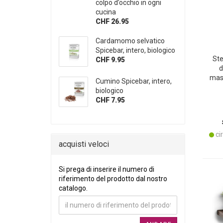
colpo d’occhio in ogni
cucina
CHF 26.95
Cardamomo selvatico
Spicebar, intero, biologico
Ste
CHF 9.95
d
mass
Cumino Spicebar, intero,
fless
biologico
CHF 7.95
cir
acquisti veloci
SI PREGA DI INSERIRE IL NUMERO DI RIFERIME
Si prega di inserire il numero di
riferimento del prodotto dal nostro
catalogo.