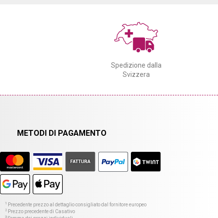
Spedizione dalla
Svizzera
METODI DI PAGAMENTO
1
Precedente prezzo al dettaglio consigliato dal fornitore europeo
2
Prezzo precedente di Casativo
3