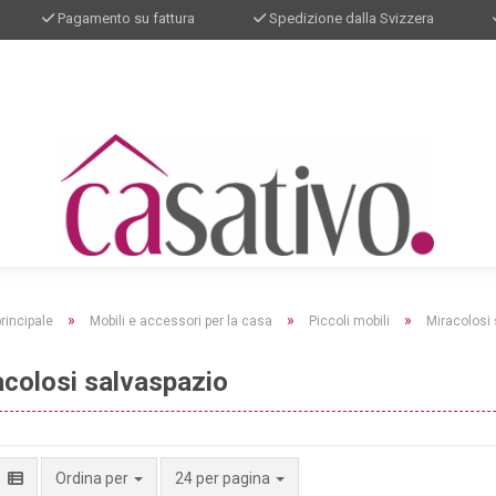
Pagamento su fattura
Spedizione dalla Svizzera
»
»
»
rincipale
Mobili e accessori per la casa
Piccoli mobili
Miracolosi
colosi salvaspazio
per pagina
Ordina per
24 per pagina