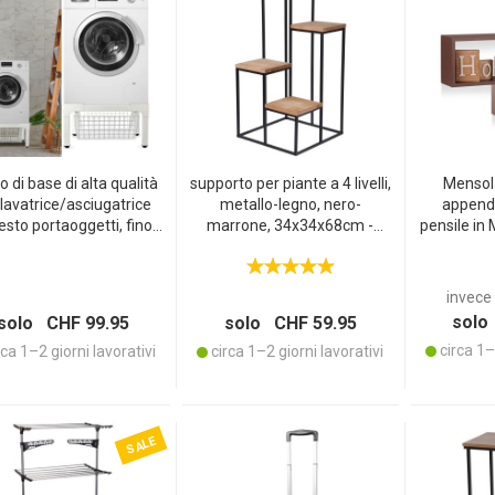
WSLETTER
o di base di alta qualità
supporto per piante a 4 livelli,
Mensol
 lavatrice/asciugatrice
metallo-legno, nero-
append
esto portaoggetti, fino a
marrone, 34x34x68cm -
pensile in
g - Stabile, comodo per
Elegante supporto per vasi di
x 69 x 
schiena e salvaspazio
fiori, presentazione
modern
decorativa di piante
decorazion
invece 
– porta
solo
solo CHF 99.95
solo CHF 59.95
circa 1–2
ca 1–2 giorni lavorativi
circa 1–2 giorni lavorativi
SALE