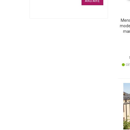
ANDARE
Menso
mode
mar
cir