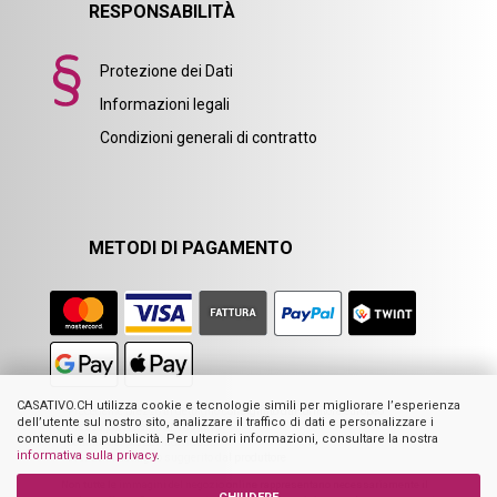
RESPONSABILITÀ
Protezione dei Dati
Informazioni legali
Condizioni generali di contratto
METODI DI PAGAMENTO
CASATIVO.CH utilizza cookie e tecnologie simili per migliorare l’esperienza
1
Precedente prezzo al dettaglio consigliato dal fornitore europeo
dell’utente sul nostro sito, analizzare il traffico di dati e personalizzare i
2
Prezzo precedente di Casativo
contenuti e la pubblicità. Per ulteriori informazioni, consultare la nostra
3
Somma dei prezzi individuali
informativa sulla privacy
.
4
Prezzo al dettaglio suggerito dal produttore
Non tutte le immagini del negozio online rappresentano necessariamente il