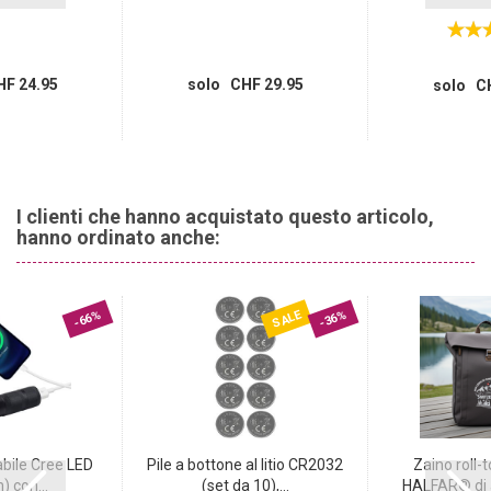
F 24.95
solo CHF 29.95
solo CH
I clienti che hanno acquistato questo articolo,
hanno ordinato anche:
SALE
-66%
-36%
abile Cree LED
Pile a bottone al litio CR2032
Zaino roll-
) con...
(set da 10),...
HALFAR® di al