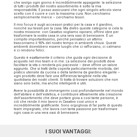
che svolgo ogni giorno è incredibilmente appagante: la selezione
di tutti i prodotti del nostro assortimento è sotto la mia
responsabilità. E posso assicurarvi che ogni singolo articolo viene
scelto con il cuore e con la massima cura. Non cerchiamo
semplicemente merce – cerchiamo tesori.
Il mio focus è sugli accessori pratici per la casa e il giardino,
nonché sui tessili per la casa. Ma dietro queste categorie si cela la
nostra missione: con Casativo vogliamo ispirarvi, offrirvi idee per
trasformare la vostra casa in una vera oasi di benessere. È un
compito importantissimo, perché pensateci un attimo:
trascorriamo il 90% del nostro tempo in ambienti chiusi. Questi
ambienti dovrebbero essere luoghi che ci rafforzano, ci calmano
e ci rendono felici.
Questo è esattamente il criterio che guida ogni decisione di
acquisto nel mio team e in me. La selezione dei prodotti deve
facilitare la vita o renderla più piacevole – deve offrire un valore
aggiunto. Che si tratti della coperta particolarmente morbida, del
pratico utensile da cucina o della lanterna da giardino elegante –
ogni prodotto deve fare una differenza tangibile nella vita
quotidiana dei nostri clienti. Si tratta di trovare soluzioni che non
siano solo belle, ma anche intelligenti e utili.
Avere la possibilità di immergermi così profondamente nel mondo
dell’abitare e dell’estetica, e contribuire attivamente alla creazione
dell’assortimento che deve portare gioia a così tante persone, è
ciò che rende il mio lavoro in Casativo così unico e
incredibilmente gratificante. Sono orgogliosa di far parte di questo
team impegnato, che lavora con tanta passione per trasformare
ogni casa in una vera oasi di benessere.
I SUOI VANTAGGI: