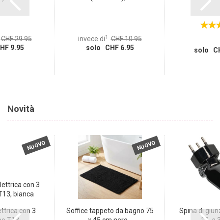
1
CHF 29.95
invece di
CHF 10.95
HF 9.95
solo CHF 6.95
solo CH
Novità
NUOVO
NUOVO
ttrica con 3
Soffice tappeto da bagno 75
Spina di giunz
o T13,...
x 45 cm nero...
13, a 3 