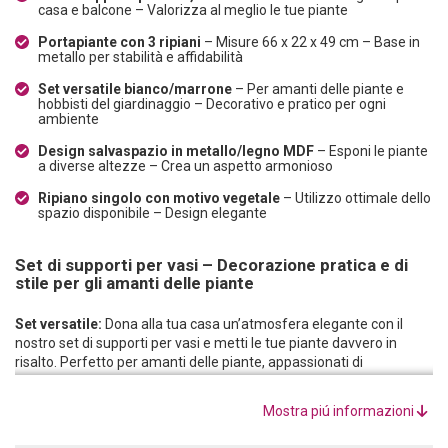
casa e balcone – Valorizza al meglio le tue piante
Portapiante con 3 ripiani
– Misure 66 x 22 x 49 cm – Base in
metallo per stabilità e affidabilità
Set versatile bianco/marrone
– Per amanti delle piante e
hobbisti del giardinaggio – Decorativo e pratico per ogni
ambiente
Design salvaspazio in metallo/legno MDF
– Esponi le piante
a diverse altezze – Crea un aspetto armonioso
Ripiano singolo con motivo vegetale
– Utilizzo ottimale dello
spazio disponibile – Design elegante
Set di supporti per vasi – Decorazione pratica e di
stile per gli amanti delle piante
Set versatile:
Dona alla tua casa un’atmosfera elegante con il
nostro set di supporti per vasi e metti le tue piante davvero in
risalto. Perfetto per amanti delle piante, appassionati di
giardinaggio e amanti della decorazione. Il set comprende tre
supporti per fiori su diversi livelli, per adattarsi alle tue esigenze
Mostra piú informazioni
individuali.
Dotazione:
Il nostro set di supporti per vasi è composto da un