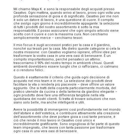
Mi chiamo Maja K. e sono la responsabile degli acquisti presso
Casativo. Ogni mattina, quando arrivo al lavoro, provo ogni volta una
profonda sensazione di gioia e di significato. Casativo per me non
è solo un datore di lavoro, è una questione di cuore. Il compito
che svolgo ogni giorno è incredibilmente appagante: la selezione
di tutti i prodotti del nostro assortimento è sotto la mia
responsabilità. E posso assicurarvi che ogni singolo articolo viene
scelto con il cuore e con la massima cura. Non cerchiamo
semplicemente merce – cerchiamo tesori.
Il mio focus è sugli accessori pratici per la casa e il giardino,
nonché sui tessili per la casa. Ma dietro queste categorie si cela la
nostra missione: con Casativo vogliamo ispirarvi, offrirvi idee per
trasformare la vostra casa in una vera oasi di benessere. È un
compito importantissimo, perché pensateci un attimo:
trascorriamo il 90% del nostro tempo in ambienti chiusi. Questi
ambienti dovrebbero essere luoghi che ci rafforzano, ci calmano
e ci rendono felici.
Questo è esattamente il criterio che guida ogni decisione di
acquisto nel mio team e in me. La selezione dei prodotti deve
facilitare la vita o renderla più piacevole – deve offrire un valore
aggiunto. Che si tratti della coperta particolarmente morbida, del
pratico utensile da cucina o della lanterna da giardino elegante –
ogni prodotto deve fare una differenza tangibile nella vita
quotidiana dei nostri clienti. Si tratta di trovare soluzioni che non
siano solo belle, ma anche intelligenti e utili.
Avere la possibilità di immergermi così profondamente nel mondo
dell’abitare e dell’estetica, e contribuire attivamente alla creazione
dell’assortimento che deve portare gioia a così tante persone, è
ciò che rende il mio lavoro in Casativo così unico e
incredibilmente gratificante. Sono orgogliosa di far parte di questo
team impegnato, che lavora con tanta passione per trasformare
ogni casa in una vera oasi di benessere.