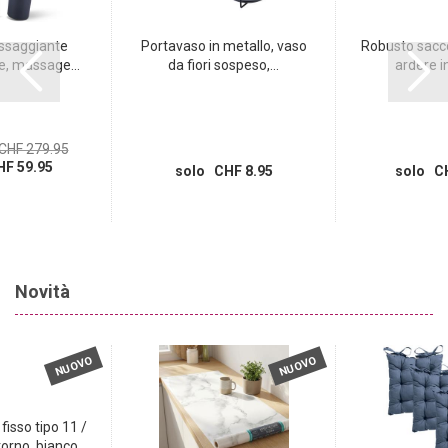
ssaggiante
Portavaso in metallo, vaso
Robusto sacco
e, massage...
da fiori sospeso,...
ardere in 
CHF 279.95
F 59.95
solo CHF 8.95
solo CH
Novità
NUOVO
NUOVO