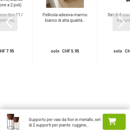
sso tipo 11 /
Pellicola adesiva marmo
Set di 4 cusc
ontorno,...
bianco di alta qualità...
trapunta
HF 7.95
solo CHF 5.95
solo CH
Supporto per vasi da fiori in metallo, set
di 2 supporti per piante. ruggine,...